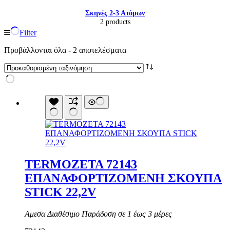
Σκηνές 2-3 Ατόμων
2 products
Filter
Προβάλλονται όλα - 2 αποτελέσματα
TERMOZETA 72143
Είδη παραλίας και camping
ΕΠΑΝΑΦΟΡΤΙΖΟΜΕΝΗ ΣΚΟΥΠΑ
Αξεσουάρ Ειδών Έξοχης
STICK 22,2V
Ανταλλακτικά Μπανέλας
Αντλίες
Εντατήρες
Αμεσα Διαθέσιμο Παράδοση σε 1 έως 3 μέρες
Εντομοαπωθητικα
Θήκες Πλαστικ.Αεροστεγής