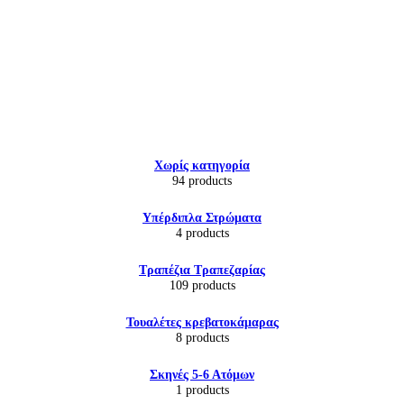
Εικόνα & Ήχος
Χωρίς κατηγορία
Hi-Fi
94 products
Ακουστικά
Δέκτες DVD Players
Υπέρδιπλα Στρώματα
Ηχεία
4 products
Κάμερες
Κεραίες
Τραπέζια Τραπεζαρίας
Ραδιόφωνα
109 products
Τηλεοράσεις
Τουαλέτες κρεβατοκάμαρας
8 products
Σκηνές 5-6 Ατόμων
1 products