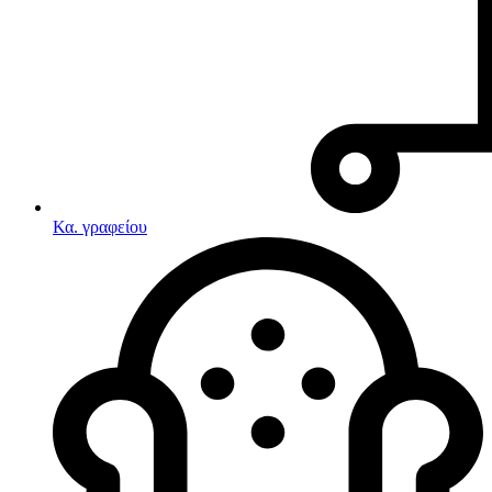
Κα. γραφείου
Λευκές συσκευές
Κουζίνες
Ηλεκτρικές κουζίνες
Σετ κουζίνες-φούρνοι
Φουρνάκια-Κουζινάκια
Κουζινομηχανές
Ηλεκτρικές κουζίνες
Κουζίνες αερίου