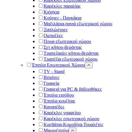
Καρέκλες Εξωτερικού Χώρου
Καρέκλες παραλίας
Κιόσκια
Κούνιες - Παγκάκια
Μαξιλάρια-πανιά εξωτερικού χώρου
Ξαπλώστρες
Ομπρέλες
Πουφ εξωτερικού χώρου
Σετ κήπου-βεράντας
Τραπεζαρίες κήπου-βεράντας
Τραπέζια εξωτερικού χώρου
Έπιπλα Εσωτερικού Χώρου
TV - Stand
Βιτρίνες
Γραφεία
Γραφειά για PC & βιβλιοθήκες
Έπιπλα εισόδου
Έπιπλα κουζίνας
Καναπέδες
Καρέκλες γραφείου
Καρέκλες εσωτερικού χώρου
Κρεβάτια-Κομοδίνα-Τουαλέτες
Μικροέπιπλα