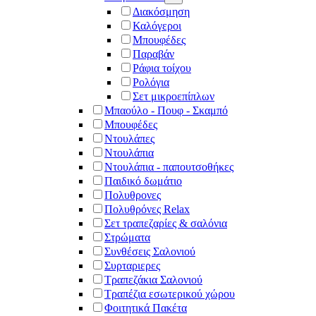
Διακόσμηση
Καλόγεροι
Μπουφέδες
Παραβάν
Ράφια τοίχου
Ρολόγια
Σετ μικροεπίπλων
Μπαούλο - Πουφ - Σκαμπό
Μπουφέδες
Ντουλάπες
Ντουλάπια
Ντουλάπια - παπουτσοθήκες
Παιδικό δωμάτιο
Πολυθρονες
Πολυθρόνες Relax
Σετ τραπεζαρίες & σαλόνια
Στρώματα
Συνθέσεις Σαλονιού
Συρταριερες
Τραπεζάκια Σαλονιού
Τραπέζια εσωτερικού χώρου
Φοιτητικά Πακέτα