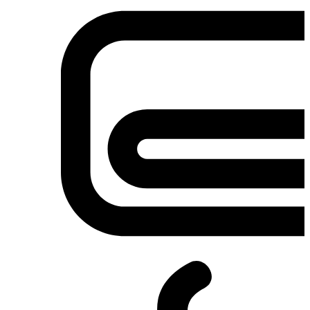
Σετ κουζίνες-φούρνοι
Φουρνάκια-Κουζινάκια
Φούρνοι Μικροκυμάτων