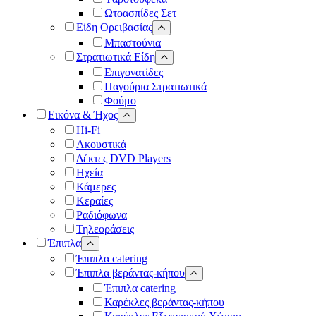
Ωτοασπίδες Σετ
Είδη Ορειβασίας
Μπαστούνια
Στρατιωτικά Είδη
Επιγονατίδες
Παγούρια Στρατιωτικά
Φούμο
Εικόνα & Ήχος
Hi-Fi
Ακουστικά
Δέκτες DVD Players
Ηχεία
Κάμερες
Κεραίες
Ραδιόφωνα
Τηλεοράσεις
Έπιπλα
Έπιπλα catering
Έπιπλα βεράντας-κήπου
Έπιπλα catering
Καρέκλες βεράντας-κήπου