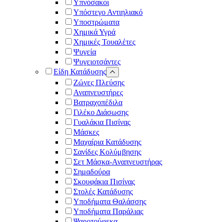
Υπνόσακοι
Υπόστεγο Αντιηλιακό
Υποστρώματα
Χημικά Υγρά
Χημικές Τουαλέτες
Ψυγεία
Ψυγειοτσάντες
Είδη Κατάδυσης
Ζώνες Πλεύσης
Αναπνευστήρες
Βατραχοπέδιλα
Γιλέκο Διάσωσης
Γυαλάκια Πισίνας
Μάσκες
Μαχαίρια Κατάδυσης
Σανίδες Κολύμβησης
Σετ Μάσκα-Αναπνευστήρας
Σημαδούρα
Σκουφάκια Πισίνας
Στολές Κατάδυσης
Υποδήματα Θαλάσσης
Υποδήματα Παράλιας
Ψαροτούφεκα