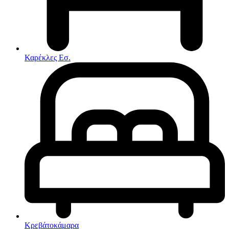
Στρώματα
Συνθέσεις Σαλονιού
Συρταριερες
Τραπεζάκια Σαλονιού
Τραπέζια εσωτερικού χώρου
Φοιτητικά Πακέτα
Εσωτερικού Χώρου
Καρέκλες Εσ.
Φωτιστικά
Μικροέπιπλα
Χαλιά
Ρολόγια
Κρεβάτοκάμαρα