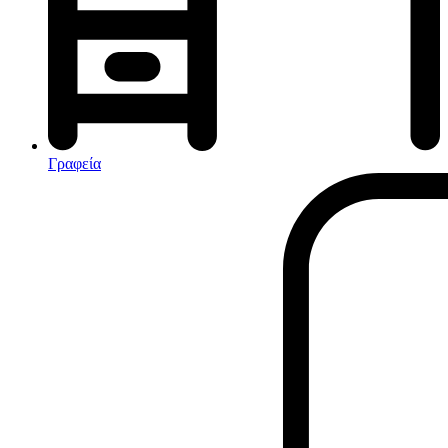
Αφυγραντήρες-Ιονιστές
Ηλεκτρικές κουβέρτες
θερμοπομποί-Convectors
Καλοριφέρ Λαδιού
Σόμπες υγραερίου
Γραφεία
Είδη παραλίας και camping
Αξεσουάρ Ειδών Έξοχης
Ανταλλακτικά Μπανέλας
Αντλίες
Εντατήρες
Εντομοαπωθητικα
Θήκες Πλαστικ.Αεροστεγής
Κουνουπιέρες
Κουρτίνες Μπαμπού
Κυάλια
Μαχαίρια
Μπλέντερ & Μίξερ
Ορθοστάτες
Πάσσαλοι