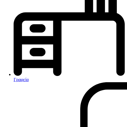
Κλιματισμός-Θέρμανση
Κλιματιστικά
Ηλεκτρικά Καλοριφέρ
Καλοριφέρ Λαδιού
θερμοπομποί-Convectors
Ηλεκτρικά Καλοριφέρ
Εντομοαπωθητικα
Ηλεκτρικές κουβέρτες
Γραφεία
Ανεμιστήρες
Αφυγραντήρες-Ιονιστές
Ηλεκτρικές κουβέρτες
θερμοπομποί-Convectors
Καλοριφέρ Λαδιού
Σόμπες υγραερίου