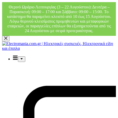
Θερινό Ωράριο Λειτουργίας (3 – 22 Αυγούστου): Δευτέρα –
Παρασκευή: 09:00 – 17:00 και Σάββατο: 09:00 – 15:00. Το
κατάστημα θα παραμείνει κλειστό από 10 έως 15 Αυγούστου.
Λόγω θερινού κλεισίματος προμηθευτών και μεταφορικών
εταιρειών, οι παραγγελίες επίπλων θα εξυπηρετούνται από τις
24 Αυγούστου με σειρά προτεραιότητας.
Μετάβαση
στο
περιεχόμενο