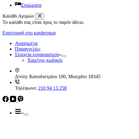
Στρώματα
Καλάθι Αγορών
Το καλάθι σας είναι προς το παρόν άδειο.
Απορροφητήρες
Ελεύθεροι
Επιστροφή στο κατάστημα
Καμινάδες
Ηλεκρικά – Ηλεκτρονικά
Πτυσσόμενοι
Αγαπημένα
Συρόμενοι
Παραγγελίες
Απορροφητήρες
Στοιχεία λογαριασμού
Ελεύθεροι
Χαμένος κωδικός
Καμινάδες
Πτυσσόμενοι
Δ/νση:
Καποδιστρίου 100, Μοσχάτο 18345
Συρόμενοι
Εντ. συσκευές
Τηλέφωνο:
210 94 13 258
Εντ. ηλεκτρικοί φούρνοι
Εντ. πλυντήρια πιάτων
Εστίες
Domino, Εντ. συσκευές
Εστίες
Αερίου
Αερίου
Επαγωγικές
Κεραμικές