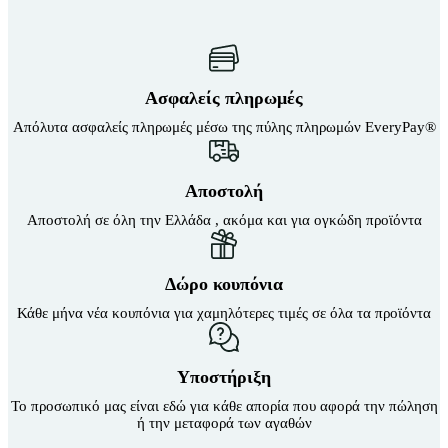
Άλλα είδη
Καθίσματα Αιώρας
Λευκά είδη
Κανάτες
Μαξιλαροθήκες
Κιόσκια Κήπου
Σεντόνια
Κούνιες Παιδικές
Σετ παπλωματοθήκες
Κούπες
Ασφαλείς πληρωμές
Ανωστρώματα
Μαξιλάρι Στρώματος Ύπνου
Μαξιλάρι Υπνόσακου
Βάζα δαπέδου
Απόλυτα ασφαλείς πληρωμές μέσω της πύλης πληρωμών EveryPay®
Μαξιλάρια Αιώρας
Βιτρίνες
Μπουκάλια
Γλάστρες
Παγοκυστες
Διακοσμητικά Δαπέδου
Αποστολή
Σακίδια Πλάτης
Είδη παραλίας και camping
Σάκοι Αδιάβροχοι
Αποστολή σε όλη την Ελλάδα , ακόμα και για ογκώδη προϊόντα
Αξεσουάρ Ειδών Έξοχης
Σκηνές 2-3 Ατόμων
Αντλίες
Σκηνές 3-4 Ατόμων
Σκηνές 4-5 Ατόμων
Εντατήρες
Δώρο κουπόνια
Σκηνές 5-6 Ατόμων
Εντομοαπωθητικα
Σκηνές 6-7 Ατόμων
Θήκες Πλαστικ.Αεροστεγής
Κάθε μήνα νέα κουπόνια για χαμηλότερες τιμές σε όλα τα προϊόντα
Σκηνές Pop up
Κουνουπιέρες
Σκηνές wc
Κουρτίνες Μπαμπού
Σκηνές Αυτόματες
Κυάλια
Σκηνές Παράλιας
Υποστήριξη
Μπλέντερ & Μίξερ
Σκίαστρα Παραλλαγής
Το προσωπικό μας είναι εδώ για κάθε απορία που αφορά την πώληση
Ορθοστάτες
Στηρίγματα Βάσης Αιώρας
ή την μεταφορά των αγαθών
Πάσσαλοι
Στρωματά Ύπνου Φουσκωτά
Ταξιδιωτικά Σακίδια