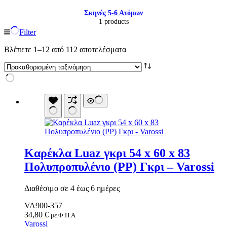
Σκηνές 5-6 Ατόμων
1 products
Filter
Βλέπετε 1–12 από 112 αποτελέσματα
Καρέκλα Luaz γκρι 54 x 60 x 83
Πολυπροπυλένιο (PP) Γκρι – Varossi
Είδη παραλίας και camping
Αξεσουάρ Ειδών Έξοχης
Ανταλλακτικά Μπανέλας
Διαθέσιμο σε 4 έως 6 ημέρες
Αντλίες
VA900-357
Εντατήρες
34,80
€
Εντομοαπωθητικα
με Φ.Π.Α
Varossi
Θήκες Πλαστικ.Αεροστεγής