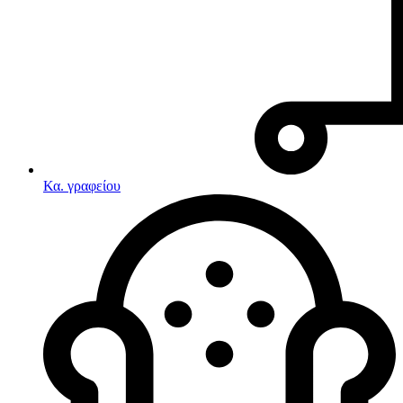
Κα. γραφείου
Λευκές συσκευές
Κουζίνες
Ηλεκτρικές κουζίνες
Σετ κουζίνες-φούρνοι
Φουρνάκια-Κουζινάκια
Κουζινομηχανές
Ηλεκτρικές κουζίνες
Κουζίνες αερίου