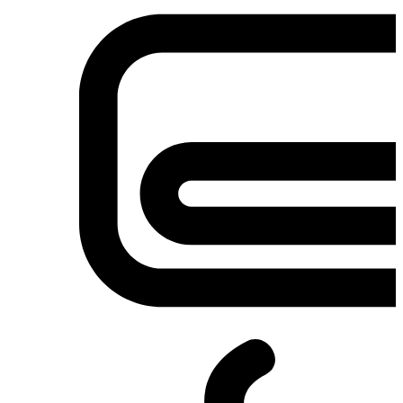
Σετ κουζίνες-φούρνοι
Φουρνάκια-Κουζινάκια
Φούρνοι Μικροκυμάτων