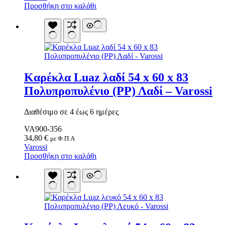
Προσθήκη στο καλάθι
Κουνουπιέρες
Κουρτίνες Μπαμπού
Κυάλια
Μαχαίρια
Μπλέντερ & Μίξερ
Ορθοστάτες
Πάσσαλοι
Πολυεργαλεία
Καρέκλα Luaz λαδί 54 x 60 x 83
Πυξίδα-Τάβλι-Σημαία
Σετ Φαγητού
Πολυπροπυλένιο (PP) Λαδί – Varossi
Σφεντόνες
Σφυρί
Διαθέσιμο σε 4 έως 6 ημέρες
Σχοινί
Τάπες
Ηλεκτρολογικός Εξοπλισμός
VA900-356
Φακοί
Αναλώσιμα Ηλεκτρολογικού Υλικού
34,80
€
με Φ.Π.Α
Φανάρια
Ανιχνευτές Κίνησης
Varossi
Ψησταριές
Μπαταρίες
Προσθήκη στο καλάθι
Αξεσουάρ Ομπρέλας
Πολύπριζα
Βάσεις Ομπρελών
Βάση Ποθρ.Ιστού Ομπρέλας
Κρεμάστρα Ιστού Ομπρέλας
Μεταλλικοί Ιστοί
Τραπέζι Ομπρέλας
Είδη Θαλάσσης
Kayak