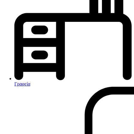
Κλιματισμός-Θέρμανση
Κλιματιστικά
Ηλεκτρικά Καλοριφέρ
Καλοριφέρ Λαδιού
θερμοπομποί-Convectors
Ηλεκτρικά Καλοριφέρ
Εντομοαπωθητικα
Ηλεκτρικές κουβέρτες
Γραφεία
Ανεμιστήρες
Αφυγραντήρες-Ιονιστές
Ηλεκτρικές κουβέρτες
θερμοπομποί-Convectors
Καλοριφέρ Λαδιού
Σόμπες υγραερίου