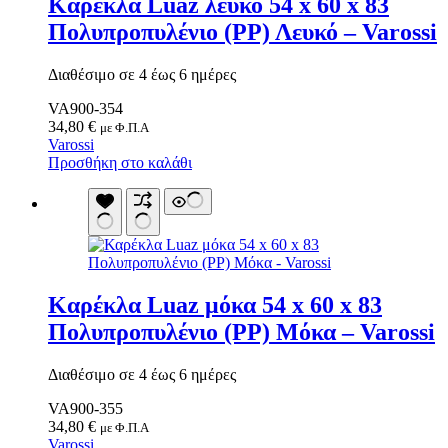
Καρέκλα Luaz λευκό 54 x 60 x 83
Sup Σανίδες
Πολυπροπυλένιο (PP) Λευκό – Varossi
Αντλία Για Μπάλες
Αξεσουάρ Για Kayak
Βάζα δαπέδου
Αξεσουάρ Για Sup
Γλάστρες
Διαθέσιμο σε 4 έως 6 ημέρες
Απόχες
Βιτρίνες
Βάρκες Φουσκωτές
VA900-354
Κουπιά
34,80
€
με Φ.Π.Α
Μπαλάκια
Varossi
Πισίνες Φουσκωτές
Προσθήκη στο καλάθι
Ρακέτες
Σανίδες Θαλάσσης
Στρωματά Φουσκωτά
Ψάθες
Είδη Θέρμανσης
Εξαρτήματα Για Ξυλόσομπες
Είδη Κάμπινγκ
Καρέκλα Luaz μόκα 54 x 60 x 83
Αιώρες
Βάση Αιώρας
Πολυπροπυλένιο (PP) Μόκα – Varossi
Δάπεδα Σκηνών
Δοχεία Βενζίνης
Δοχεία Νερού
Διαθέσιμο σε 4 έως 6 ημέρες
Εσωτ.Επένδυση Υπνόσακου
VA900-355
Ηλιακά Δοχεία
34,80
€
Θέρμος
με Φ.Π.Α
Varossi
Θέρμος Φαγητού