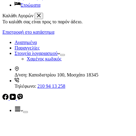
Στρώματα
Καλάθι Αγορών
Το καλάθι σας είναι προς το παρόν άδειο.
Απορροφητήρες
Ελεύθεροι
Επιστροφή στο κατάστημα
Καμινάδες
Ηλεκρικά – Ηλεκτρονικά
Πτυσσόμενοι
Αγαπημένα
Συρόμενοι
Παραγγελίες
Απορροφητήρες
Στοιχεία λογαριασμού
Ελεύθεροι
Χαμένος κωδικός
Καμινάδες
Πτυσσόμενοι
Δ/νση:
Καποδιστρίου 100, Μοσχάτο 18345
Συρόμενοι
Εντ. συσκευές
Τηλέφωνο:
210 94 13 258
Εντ. ηλεκτρικοί φούρνοι
Εντ. πλυντήρια πιάτων
Εστίες
Domino, Εντ. συσκευές
Εστίες
Αερίου
Αερίου
Επαγωγικές
Κεραμικές