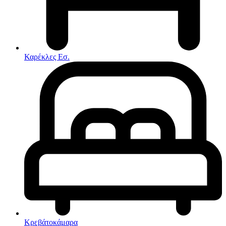
Στρώματα
Συνθέσεις Σαλονιού
Συρταριερες
Τραπεζάκια Σαλονιού
Τραπέζια εσωτερικού χώρου
Φοιτητικά Πακέτα
Εσωτερικού Χώρου
Καρέκλες Εσ.
Φωτιστικά
Μικροέπιπλα
Χαλιά
Ρολόγια
Κρεβάτοκάμαρα