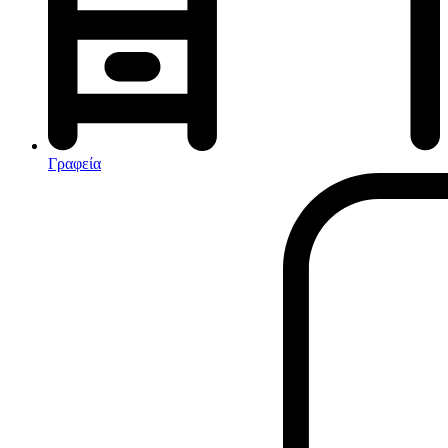
Αφυγραντήρες-Ιονιστές
Ηλεκτρικές κουβέρτες
θερμοπομποί-Convectors
Καλοριφέρ Λαδιού
Σόμπες υγραερίου
Γραφεία
Είδη παραλίας και camping
Αξεσουάρ Ειδών Έξοχης
Ανταλλακτικά Μπανέλας
Αντλίες
Εντατήρες
Εντομοαπωθητικα
Θήκες Πλαστικ.Αεροστεγής
Κουνουπιέρες
Κουρτίνες Μπαμπού
Κυάλια
Μαχαίρια
Μπλέντερ & Μίξερ
Ορθοστάτες
Πάσσαλοι