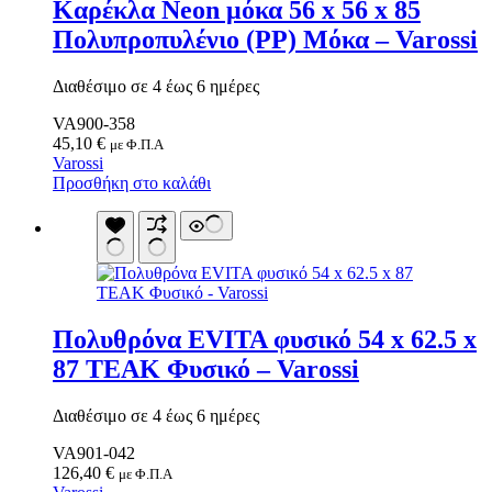
Καρέκλα Neon μόκα 56 x 56 x 85
Είδη Κατάδυσης
Τοίχοι Για Κιόσκια
Αναπνευστήρες
Πολυπροπυλένιο (PP) Μόκα – Varossi
Τσαντάκια Κρεμαστά
Βατραχοπέδιλα
Τσαντάκια Μέσης
Γιλέκο Διάσωσης
Υπνόσακοι
Γυαλάκια Πισίνας
Διαθέσιμο σε 4 έως 6 ημέρες
Υπόστεγο Αντιηλιακό
Ζώνες Πλεύσης
Υποστρώματα
VA900-358
Μάσκες
Χημικά Υγρά
45,10
€
Μαχαίρια Κατάδυσης
με Φ.Π.Α
Χημικές Τουαλέτες
Varossi
Σανίδες Κολύμβησης
Ψυγεία
Προσθήκη στο καλάθι
Σετ Μάσκα-Αναπνευστήρας
Ψυγειοτσάντες
Σημαδούρα
Σκουφάκια Πισίνας
Στολές Κατάδυσης
Υποδήματα Θαλάσσης
Υποδήματα Παράλιας
Ψαροτούφεκα
Ωτοασπίδες Σετ
Πολυθρόνα EVITA φυσικό 54 x 62.5 x
Είδη Ορειβασίας
Μπαστούνια
87 TEAK Φυσικό – Varossi
Στρατιωτικά Είδη
Επιγονατίδες
Διαθέσιμο σε 4 έως 6 ημέρες
Παγούρια Στρατιωτικά
Φούμο
VA901-042
126,40
€
με Φ.Π.Α