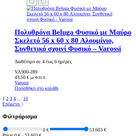
Πολυθρόνα Beluga Φυσικό με Μαύρο
Σκελετό 56 x 60 x 80 Αλουμίνιο,
Συνθετικό σχοινί Φυσικό – Varossi
Διαθέσιμο σε 4 έως 6 ημέρες
VA900-289
43,50
€
με Φ.Π.Α
Varossi
Προσθήκη στο καλάθι
1
2
3
4
…
10
Επόμενο
Φιλτράρισμα
0 €
53.603 €
Price:
0 €
-
53.603 €