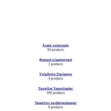
Εικόνα & Ήχος
Χωρίς κατηγορία
Hi-Fi
94 products
Ακουστικά
Δέκτες DVD Players
Φορητά κλιματιστικά
Ηχεία
2 products
Κάμερες
Κεραίες
Υπέρδιπλα Στρώματα
Ραδιόφωνα
4 products
Τηλεοράσεις
Τραπέζια Τραπεζαρίας
109 products
Τουαλέτες κρεβατοκάμαρας
8 products