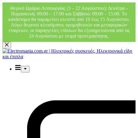
Θερινό Ωράριο Λειτουργίας (3 – 22 Αυγούστου): Δευτέρα –
Παρασκευή: 09:00 – 17:00 και Σάββατο: 09:00 – 15:00. Το
κατάστημα θα παραμείνει κλειστό από 10 έως 15 Αυγούστου.
Λόγω θερινού κλεισίματος προμηθευτών και μεταφορικών
εταιρειών, οι παραγγελίες επίπλων θα εξυπηρετούνται από τις
24 Αυγούστου με σειρά προτεραιότητας.
Μετάβαση
στο
περιεχόμενο