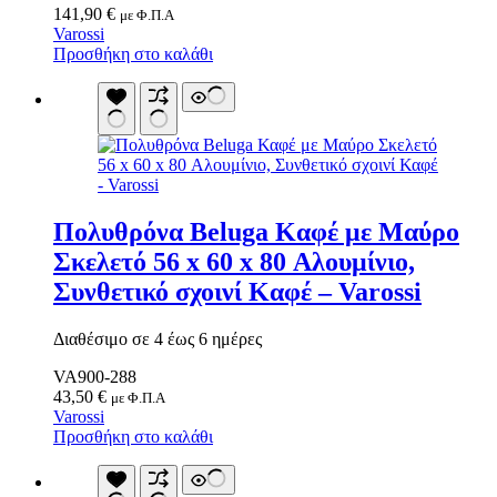
141,90
€
με Φ.Π.Α
Varossi
Προσθήκη στο καλάθι
Πολυθρόνα Beluga Καφέ με Μαύρο
Σκελετό 56 x 60 x 80 Αλουμίνιο,
Συνθετικό σχοινί Καφέ – Varossi
Διαθέσιμο σε 4 έως 6 ημέρες
VA900-288
43,50
€
με Φ.Π.Α
Varossi
Προσθήκη στο καλάθι