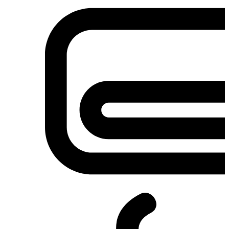
Σετ κουζίνες-φούρνοι
Φουρνάκια-Κουζινάκια
Φούρνοι Μικροκυμάτων