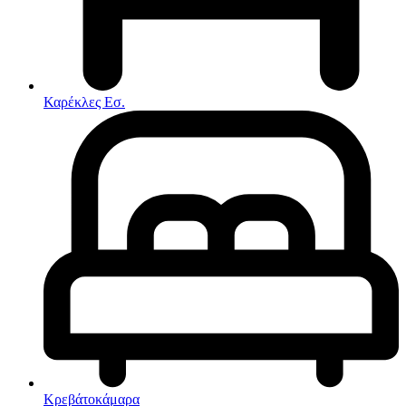
Στρώματα
Συνθέσεις Σαλονιού
Συρταριερες
Τραπεζάκια Σαλονιού
Τραπέζια εσωτερικού χώρου
Φοιτητικά Πακέτα
Εσωτερικού Χώρου
Καρέκλες Εσ.
Φωτιστικά
Μικροέπιπλα
Χαλιά
Ρολόγια
Κρεβάτοκάμαρα