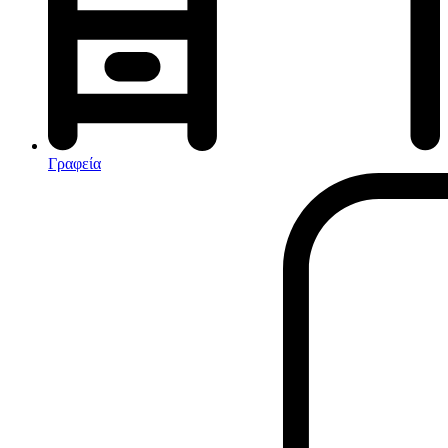
Αφυγραντήρες-Ιονιστές
Ηλεκτρικές κουβέρτες
θερμοπομποί-Convectors
Καλοριφέρ Λαδιού
Σόμπες υγραερίου
Γραφεία
Είδη παραλίας και camping
Αξεσουάρ Ειδών Έξοχης
Ανταλλακτικά Μπανέλας
Αντλίες
Εντατήρες
Εντομοαπωθητικα
Θήκες Πλαστικ.Αεροστεγής
Κουνουπιέρες
Κουρτίνες Μπαμπού
Κυάλια
Μαχαίρια
Μπλέντερ & Μίξερ
Ορθοστάτες
Πάσσαλοι