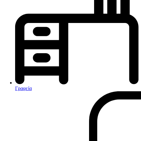
Κλιματισμός-Θέρμανση
Κλιματιστικά
Ηλεκτρικά Καλοριφέρ
Καλοριφέρ Λαδιού
θερμοπομποί-Convectors
Ηλεκτρικά Καλοριφέρ
Εντομοαπωθητικα
Ηλεκτρικές κουβέρτες
Γραφεία
Ανεμιστήρες
Αφυγραντήρες-Ιονιστές
Ηλεκτρικές κουβέρτες
θερμοπομποί-Convectors
Καλοριφέρ Λαδιού
Σόμπες υγραερίου