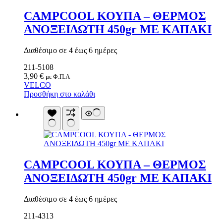
Sup Σανίδες
CAMPCOOL ΚΟΥΠΑ – ΘΕΡΜΟΣ
Αντλία Για Μπάλες
Αξεσουάρ Για Kayak
ΑΝΟΞΕΙΔΩΤΗ 450gr ΜΕ ΚΑΠΑΚΙ
Βάζα δαπέδου
Αξεσουάρ Για Sup
Γλάστρες
Απόχες
Βιτρίνες
Διαθέσιμο σε 4 έως 6 ημέρες
Βάρκες Φουσκωτές
Κουπιά
211-5108
Μπαλάκια
3,90
€
με Φ.Π.Α
Πισίνες Φουσκωτές
VELCO
Ρακέτες
Προσθήκη στο καλάθι
Σανίδες Θαλάσσης
Στρωματά Φουσκωτά
Ψάθες
Είδη Θέρμανσης
Εξαρτήματα Για Ξυλόσομπες
Είδη Κάμπινγκ
Αιώρες
Βάση Αιώρας
CAMPCOOL ΚΟΥΠΑ – ΘΕΡΜΟΣ
Δάπεδα Σκηνών
ΑΝΟΞΕΙΔΩΤΗ 450gr ΜΕ ΚΑΠΑΚΙ
Δοχεία Βενζίνης
Δοχεία Νερού
Εσωτ.Επένδυση Υπνόσακου
Διαθέσιμο σε 4 έως 6 ημέρες
Ηλιακά Δοχεία
Θέρμος
211-4313
Θέρμος Φαγητού