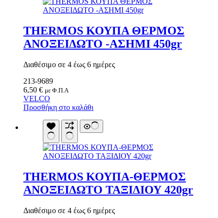
Είδη Κατάδυσης
Τοίχοι Για Κιόσκια
Αναπνευστήρες
Τσαντάκια Κρεμαστά
Βατραχοπέδιλα
Τσαντάκια Μέσης
THERMOS ΚΟΥΠΑ ΘΕΡΜΟΣ
Γιλέκο Διάσωσης
Υπνόσακοι
Γυαλάκια Πισίνας
ΑΝΟΞΕΙΔΩΤΟ -ΑΣΗΜΙ 450gr
Υπόστεγο Αντιηλιακό
Ζώνες Πλεύσης
Υποστρώματα
Μάσκες
Χημικά Υγρά
Μαχαίρια Κατάδυσης
Διαθέσιμο σε 4 έως 6 ημέρες
Χημικές Τουαλέτες
Σανίδες Κολύμβησης
Ψυγεία
213-9689
Σετ Μάσκα-Αναπνευστήρας
Ψυγειοτσάντες
6,50
€
Σημαδούρα
με Φ.Π.Α
VELCO
Σκουφάκια Πισίνας
Προσθήκη στο καλάθι
Στολές Κατάδυσης
Υποδήματα Θαλάσσης
Υποδήματα Παράλιας
Ψαροτούφεκα
Ωτοασπίδες Σετ
Είδη Ορειβασίας
Μπαστούνια
Στρατιωτικά Είδη
THERMOS ΚΟΥΠΑ-ΘΕΡΜΟΣ
Επιγονατίδες
Παγούρια Στρατιωτικά
ΑΝΟΞΕΙΔΩΤΟ ΤΑΞΙΔΙΟΥ 420gr
Φούμο
Διαθέσιμο σε 4 έως 6 ημέρες