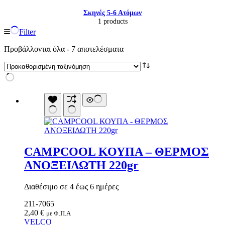
Σκηνές 5-6 Ατόμων
1 products
Filter
Προβάλλονται όλα - 7 αποτελέσματα
CAMPCOOL ΚΟΥΠΑ – ΘΕΡΜΟΣ
ΑΝΟΞΕΙΔΩΤΗ 220gr
Είδη παραλίας και camping
Αξεσουάρ Ειδών Έξοχης
Ανταλλακτικά Μπανέλας
Διαθέσιμο σε 4 έως 6 ημέρες
Αντλίες
211-7065
Εντατήρες
2,40
€
Εντομοαπωθητικα
με Φ.Π.Α
VELCO
Θήκες Πλαστικ.Αεροστεγής