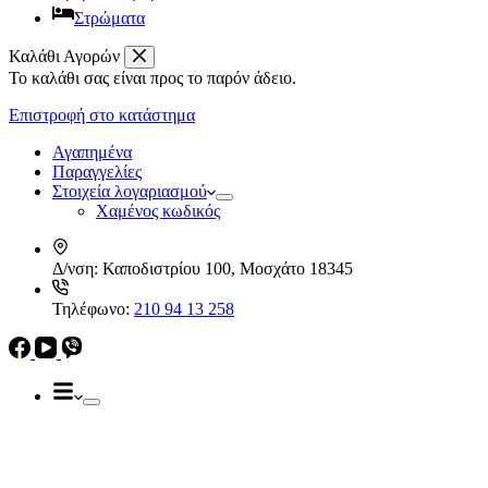
Στρώματα
Καλάθι Αγορών
Το καλάθι σας είναι προς το παρόν άδειο.
Απορροφητήρες
Ελεύθεροι
Επιστροφή στο κατάστημα
Καμινάδες
Ηλεκρικά – Ηλεκτρονικά
Πτυσσόμενοι
Αγαπημένα
Συρόμενοι
Παραγγελίες
Απορροφητήρες
Στοιχεία λογαριασμού
Ελεύθεροι
Χαμένος κωδικός
Καμινάδες
Πτυσσόμενοι
Δ/νση:
Καποδιστρίου 100, Μοσχάτο 18345
Συρόμενοι
Εντ. συσκευές
Τηλέφωνο:
210 94 13 258
Εντ. ηλεκτρικοί φούρνοι
Εντ. πλυντήρια πιάτων
Εστίες
Domino, Εντ. συσκευές
Εστίες
Αερίου
Αερίου
Επαγωγικές
Κεραμικές