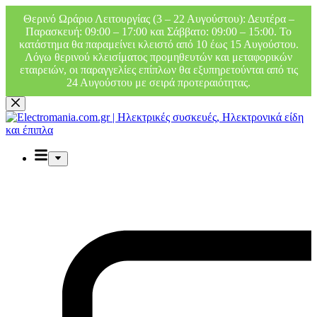
Θερινό Ωράριο Λειτουργίας (3 – 22 Αυγούστου): Δευτέρα –
Παρασκευή: 09:00 – 17:00 και Σάββατο: 09:00 – 15:00. Το
κατάστημα θα παραμείνει κλειστό από 10 έως 15 Αυγούστου.
Λόγω θερινού κλεισίματος προμηθευτών και μεταφορικών
εταιρειών, οι παραγγελίες επίπλων θα εξυπηρετούνται από τις
24 Αυγούστου με σειρά προτεραιότητας.
Μετάβαση
στο
περιεχόμενο