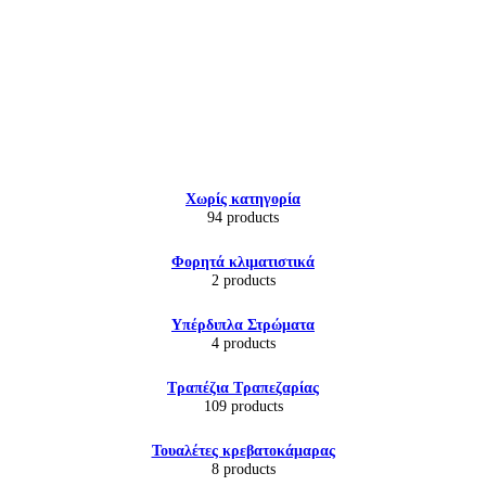
Εικόνα & Ήχος
Χωρίς κατηγορία
Hi-Fi
94 products
Ακουστικά
Δέκτες DVD Players
Φορητά κλιματιστικά
Ηχεία
2 products
Κάμερες
Κεραίες
Υπέρδιπλα Στρώματα
Ραδιόφωνα
4 products
Τηλεοράσεις
Τραπέζια Τραπεζαρίας
109 products
Τουαλέτες κρεβατοκάμαρας
8 products