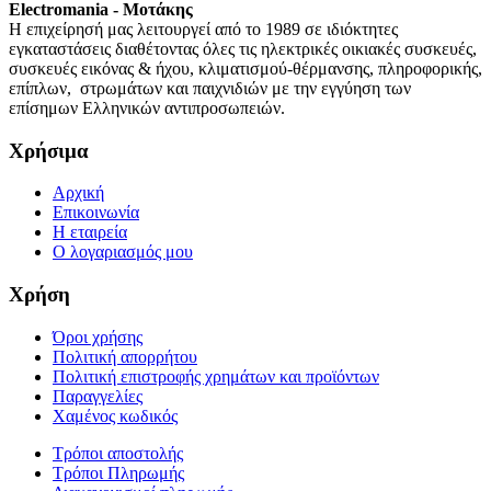
Electromania - Μοτάκης
H επιχείρησή μας λειτουργεί από το 1989 σε ιδιόκτητες
εγκαταστάσεις διαθέτοντας όλες τις ηλεκτρικές οικιακές συσκευές,
συσκευές εικόνας & ήχου, κλιματισμού-θέρμανσης, πληροφορικής,
επίπλων, στρωμάτων και παιχνιδιών με την εγγύηση των
επίσημων Ελληνικών αντιπροσωπειών.
Χρήσιμα
Αρχική
Επικοινωνία
Η εταιρεία
Ο λογαριασμός μου
Χρήση
Όροι χρήσης
Πολιτική απορρήτου
Πολιτική επιστροφής χρημάτων και προϊόντων
Παραγγελίες
Χαμένος κωδικός
Τρόποι αποστολής
Τρόποι Πληρωμής