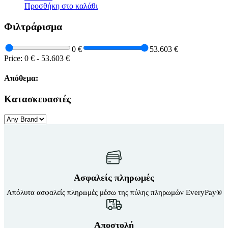
Προσθήκη στο καλάθι
Κουνουπιέρες
Κουρτίνες Μπαμπού
Κυάλια
Φιλτράρισμα
Μαχαίρια
Μπλέντερ & Μίξερ
0 €
53.603 €
Ορθοστάτες
Price:
0 €
-
53.603 €
Πάσσαλοι
Πολυεργαλεία
Απόθεμα:
Πυξίδα-Τάβλι-Σημαία
Σετ Φαγητού
Σφεντόνες
Κατασκευαστές
Σφυρί
Σχοινί
Τάπες
Ηλεκτρολογικός Εξοπλισμός
Φακοί
Αναλώσιμα Ηλεκτρολογικού Υλικού
Φανάρια
Ανιχνευτές Κίνησης
Ψησταριές
Μπαταρίες
Αξεσουάρ Ομπρέλας
Πολύπριζα
Βάσεις Ομπρελών
Ασφαλείς πληρωμές
Βάση Ποθρ.Ιστού Ομπρέλας
Κρεμάστρα Ιστού Ομπρέλας
Απόλυτα ασφαλείς πληρωμές μέσω της πύλης πληρωμών EveryPay®
Μεταλλικοί Ιστοί
Τραπέζι Ομπρέλας
Είδη Θαλάσσης
Αποστολή
Kayak