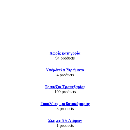
Εικόνα & Ήχος
Χωρίς κατηγορία
Hi-Fi
94 products
Ακουστικά
Δέκτες DVD Players
Υπέρδιπλα Στρώματα
Ηχεία
4 products
Κάμερες
Κεραίες
Τραπέζια Τραπεζαρίας
Ραδιόφωνα
109 products
Τηλεοράσεις
Τουαλέτες κρεβατοκάμαρας
8 products
Σκηνές 5-6 Ατόμων
1 products