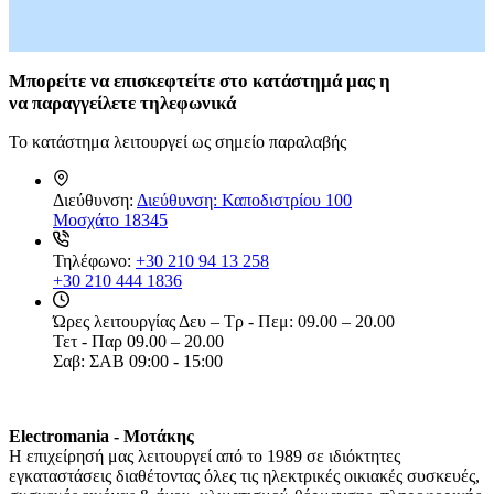
Καθίσματα Αιώρας
Κανάτες
Κιόσκια Κήπου
Κούνιες Παιδικές
Μπορείτε
να επισκεφτείτε στο κατάστημά μας η
Κούπες
να
παραγγείλετε τηλεφωνικά
Μαξιλάρι Στρώματος Ύπνου
Μαξιλάρι Υπνόσακου
Το κατάστημα λειτουργεί ως σημείο παραλαβής
Μαξιλάρια Αιώρας
Μπουκάλια
Παγοκυστες
Διεύθυνση:
Διεύθυνση: Καποδιστρίου 100
Σακίδια Πλάτης
Μοσχάτο 18345
Σάκοι Αδιάβροχοι
Σκηνές 2-3 Ατόμων
Τηλέφωνο:
+30 210 94 13 258
Σκηνές 3-4 Ατόμων
+30 210 444 1836
Σκηνές 4-5 Ατόμων
Σκηνές 5-6 Ατόμων
Ώρες λειτουργίας
Δευ – Τρ - Πεμ: 09.00 – 20.00
Σκηνές 6-7 Ατόμων
Τετ - Παρ 09.00 – 20.00
Σκηνές Pop up
Σαβ: ΣΑΒ 09:00 - 15:00
Σκηνές wc
Σκηνές Αυτόματες
Σκηνές Παράλιας
Σκίαστρα Παραλλαγής
Electromania - Μοτάκης
Στηρίγματα Βάσης Αιώρας
H επιχείρησή μας λειτουργεί από το 1989 σε ιδιόκτητες
Στρωματά Ύπνου Φουσκωτά
εγκαταστάσεις διαθέτοντας όλες τις ηλεκτρικές οικιακές συσκευές,
Ταξιδιωτικά Σακίδια