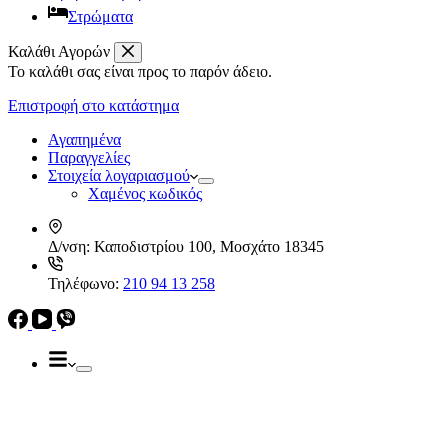
Στρώματα
Καλάθι Αγορών
Το καλάθι σας είναι προς το παρόν άδειο.
Απορροφητήρες
Ελεύθεροι
Επιστροφή στο κατάστημα
Καμινάδες
Ηλεκρικά – Ηλεκτρονικά
Πτυσσόμενοι
Αγαπημένα
Συρόμενοι
Παραγγελίες
Απορροφητήρες
Στοιχεία λογαριασμού
Ελεύθεροι
Χαμένος κωδικός
Καμινάδες
Πτυσσόμενοι
Δ/νση:
Καποδιστρίου 100, Μοσχάτο 18345
Συρόμενοι
Εντ. συσκευές
Τηλέφωνο:
210 94 13 258
Εντ. ηλεκτρικοί φούρνοι
Εντ. πλυντήρια πιάτων
Εστίες
Domino, Εντ. συσκευές
Εστίες
Αερίου
Αερίου
Επαγωγικές
Κεραμικές