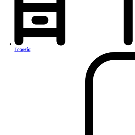
Αφυγραντήρες-Ιονιστές
Ηλεκτρικές κουβέρτες
θερμοπομποί-Convectors
Καλοριφέρ Λαδιού
Σόμπες υγραερίου
Γραφεία
Είδη παραλίας και camping
Αξεσουάρ Ειδών Έξοχης
Ανταλλακτικά Μπανέλας
Αντλίες
Εντατήρες
Εντομοαπωθητικα
Θήκες Πλαστικ.Αεροστεγής
Κουνουπιέρες
Κουρτίνες Μπαμπού
Κυάλια
Μαχαίρια
Μπλέντερ & Μίξερ
Ορθοστάτες
Πάσσαλοι