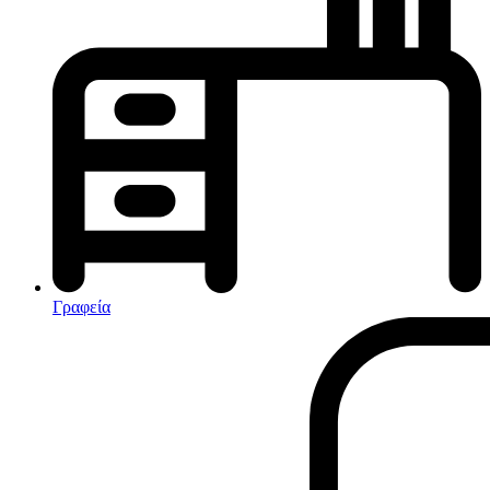
Κλιματισμός-Θέρμανση
Κλιματιστικά
Ηλεκτρικά Καλοριφέρ
Καλοριφέρ Λαδιού
θερμοπομποί-Convectors
Ηλεκτρικά Καλοριφέρ
Εντομοαπωθητικα
Ηλεκτρικές κουβέρτες
Γραφεία
Ανεμιστήρες
Αφυγραντήρες-Ιονιστές
Ηλεκτρικές κουβέρτες
θερμοπομποί-Convectors
Καλοριφέρ Λαδιού
Σόμπες υγραερίου