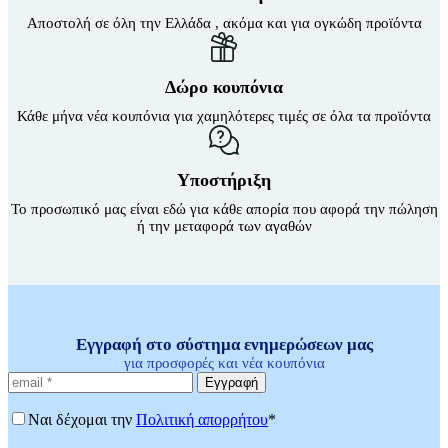
Sup Σανίδες
Αποστολή σε όλη την Ελλάδα , ακόμα και για ογκώδη προϊόντα
Αντλία Για Μπάλες
Αξεσουάρ Για Kayak
Βάζα δαπέδου
Αξεσουάρ Για Sup
Γλάστρες
Απόχες
Δώρο κουπόνια
Βιτρίνες
Βάρκες Φουσκωτές
Κάθε μήνα νέα κουπόνια για χαμηλότερες τιμές σε όλα τα προϊόντα
Κουπιά
Μπαλάκια
Πισίνες Φουσκωτές
Ρακέτες
Υποστήριξη
Σανίδες Θαλάσσης
Το προσωπικό μας είναι εδώ για κάθε απορία που αφορά την πώληση
Στρωματά Φουσκωτά
ή την μεταφορά των αγαθών
Ψάθες
Είδη Θέρμανσης
Εξαρτήματα Για Ξυλόσομπες
Είδη Κάμπινγκ
Αιώρες
Βάση Αιώρας
Δάπεδα Σκηνών
Εγγραφή στο σύστημα ενημερώσεων μας
Δοχεία Βενζίνης
για προσφορές και νέα κουπόνια
Δοχεία Νερού
Εγγραφή
Εσωτ.Επένδυση Υπνόσακου
Ηλιακά Δοχεία
Ναι δέχομαι την
Πολιτική απορρήτου
*
Θέρμος
Θέρμος Φαγητού