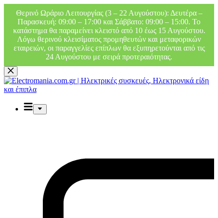
Θερινό Ωράριο Λειτουργίας (3 – 22 Αυγούστου): Δευτέρα –
Παρασκευή: 09:00 – 17:00 και Σάββατο: 09:00 – 15:00. Το
κατάστημα θα παραμείνει κλειστό από 10 έως 15 Αυγούστου.
Λόγω θερινού κλεισίματος προμηθευτών και μεταφορικών
εταιρειών, οι παραγγελίες επίπλων θα εξυπηρετούνται από τις
24 Αυγούστου με σειρά προτεραιότητας.
Μετάβαση
στο
περιεχόμενο