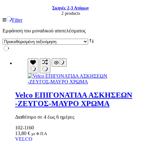
Σκηνές 2-3 Ατόμων
2 products
Filter
Εμφάνιση του μοναδικού αποτελέσματος
Velco ΕΠΙΓΟΝΑΤΙΔΑ ΑΣΚΗΣΕΩΝ
-ΖΕΥΓΟΣ-ΜΑΥΡΟ ΧΡΩΜΑ
Είδη παραλίας και camping
Αξεσουάρ Ειδών Έξοχης
Ανταλλακτικά Μπανέλας
Διαθέσιμο σε 4 έως 6 ημέρες
Αντλίες
102-1160
Εντατήρες
13,80
€
Εντομοαπωθητικα
με Φ.Π.Α
VELCO
Θήκες Πλαστικ.Αεροστεγής