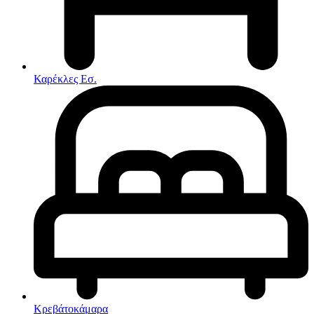
Στρώματα
Συνθέσεις Σαλονιού
Συρταριερες
Τραπεζάκια Σαλονιού
Τραπέζια εσωτερικού χώρου
Φοιτητικά Πακέτα
Εσωτερικού Χώρου
Καρέκλες Εσ.
Φωτιστικά
Μικροέπιπλα
Χαλιά
Ρολόγια
Κρεβάτοκάμαρα