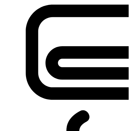
Σετ κουζίνες-φούρνοι
Φουρνάκια-Κουζινάκια
Φούρνοι Μικροκυμάτων