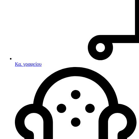
Κα. γραφείου
Λευκές συσκευές
Κουζίνες
Ηλεκτρικές κουζίνες
Σετ κουζίνες-φούρνοι
Φουρνάκια-Κουζινάκια
Κουζινομηχανές
Ηλεκτρικές κουζίνες
Κουζίνες αερίου