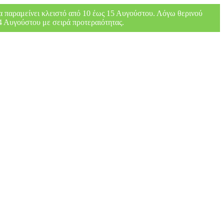
θα παραμείνει κλειστό από 10 έως 15 Αυγούστου. Λόγω θερινού
4 Αυγούστου με σειρά προτεραιότητας.