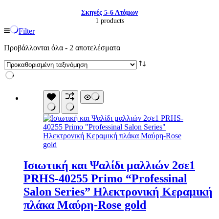
Σκηνές 5-6 Ατόμων
1 products
Filter
Προβάλλονται όλα - 2 αποτελέσματα
Ισιωτική και Ψαλίδι μαλλιών 2σε1
Είδη παραλίας και camping
Αξεσουάρ Ειδών Έξοχης
PRHS-40255 Primo “Professinal
Ανταλλακτικά Μπανέλας
Salon Series” Ηλεκτρονική Κεραμική
Αντλίες
Εντατήρες
πλάκα Μαύρη-Rose gold
Εντομοαπωθητικα
Θήκες Πλαστικ.Αεροστεγής