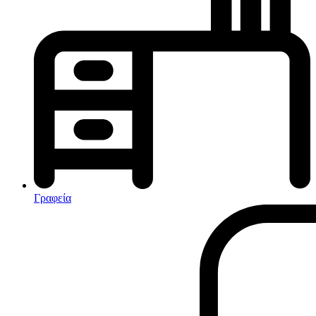
Κλιματισμός-Θέρμανση
Κλιματιστικά
Ηλεκτρικά Καλοριφέρ
Καλοριφέρ Λαδιού
θερμοπομποί-Convectors
Ηλεκτρικά Καλοριφέρ
Εντομοαπωθητικα
Ηλεκτρικές κουβέρτες
Γραφεία
Ανεμιστήρες
Αφυγραντήρες-Ιονιστές
Ηλεκτρικές κουβέρτες
θερμοπομποί-Convectors
Καλοριφέρ Λαδιού
Σόμπες υγραερίου