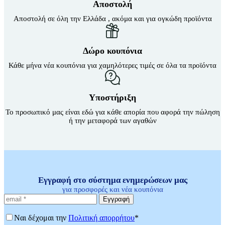
Αποστολή
Καθίσματα Αιώρας
Κανάτες
Αποστολή σε όλη την Ελλάδα , ακόμα και για ογκώδη προϊόντα
Κιόσκια Κήπου
Κούνιες Παιδικές
Κούπες
Δώρο κουπόνια
Μαξιλάρι Στρώματος Ύπνου
Μαξιλάρι Υπνόσακου
Κάθε μήνα νέα κουπόνια για χαμηλότερες τιμές σε όλα τα προϊόντα
Μαξιλάρια Αιώρας
Μπουκάλια
Παγοκυστες
Υποστήριξη
Σακίδια Πλάτης
Σάκοι Αδιάβροχοι
Το προσωπικό μας είναι εδώ για κάθε απορία που αφορά την πώληση
Σκηνές 2-3 Ατόμων
ή την μεταφορά των αγαθών
Σκηνές 3-4 Ατόμων
Σκηνές 4-5 Ατόμων
Σκηνές 5-6 Ατόμων
Σκηνές 6-7 Ατόμων
Σκηνές Pop up
Σκηνές wc
Εγγραφή στο σύστημα ενημερώσεων μας
Σκηνές Αυτόματες
Σκηνές Παράλιας
για προσφορές και νέα κουπόνια
Σκίαστρα Παραλλαγής
Εγγραφή
Στηρίγματα Βάσης Αιώρας
Στρωματά Ύπνου Φουσκωτά
Ναι δέχομαι την
Πολιτική απορρήτου
*
Ταξιδιωτικά Σακίδια