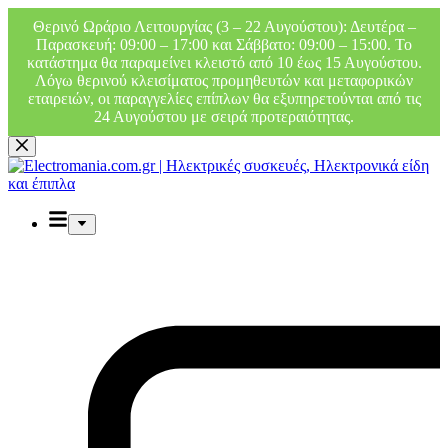
Θερινό Ωράριο Λειτουργίας (3 – 22 Αυγούστου): Δευτέρα –
Παρασκευή: 09:00 – 17:00 και Σάββατο: 09:00 – 15:00. Το
κατάστημα θα παραμείνει κλειστό από 10 έως 15 Αυγούστου.
Λόγω θερινού κλεισίματος προμηθευτών και μεταφορικών
εταιρειών, οι παραγγελίες επίπλων θα εξυπηρετούνται από τις
24 Αυγούστου με σειρά προτεραιότητας.
Μετάβαση
στο
περιεχόμενο