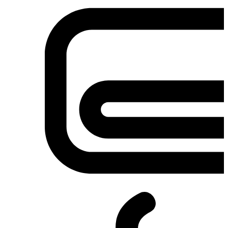
Σετ κουζίνες-φούρνοι
Φουρνάκια-Κουζινάκια
Φούρνοι Μικροκυμάτων