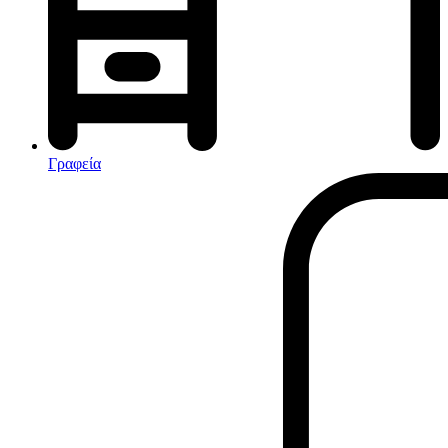
Αφυγραντήρες-Ιονιστές
Ηλεκτρικές κουβέρτες
θερμοπομποί-Convectors
Καλοριφέρ Λαδιού
Σόμπες υγραερίου
Γραφεία
Είδη παραλίας και camping
Αξεσουάρ Ειδών Έξοχης
Ανταλλακτικά Μπανέλας
Αντλίες
Εντατήρες
Εντομοαπωθητικα
Θήκες Πλαστικ.Αεροστεγής
Κουνουπιέρες
Κουρτίνες Μπαμπού
Κυάλια
Μαχαίρια
Μπλέντερ & Μίξερ
Ορθοστάτες
Πάσσαλοι