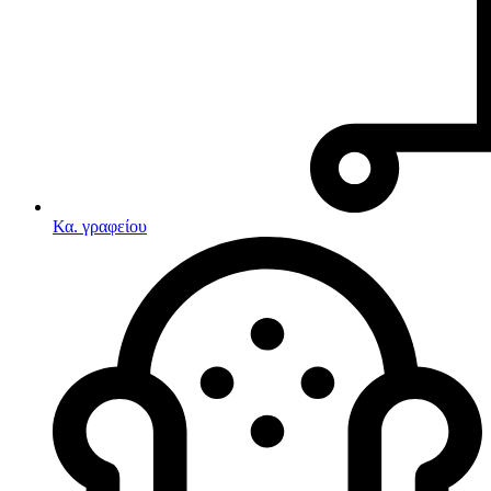
Κα. γραφείου
Λευκές συσκευές
Κουζίνες
Ηλεκτρικές κουζίνες
Σετ κουζίνες-φούρνοι
Φουρνάκια-Κουζινάκια
Κουζινομηχανές
Ηλεκτρικές κουζίνες
Κουζίνες αερίου