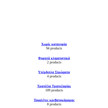
Εικόνα & Ήχος
Χωρίς κατηγορία
Hi-Fi
94 products
Ακουστικά
Δέκτες DVD Players
Φορητά κλιματιστικά
Ηχεία
2 products
Κάμερες
Κεραίες
Υπέρδιπλα Στρώματα
Ραδιόφωνα
4 products
Τηλεοράσεις
Τραπέζια Τραπεζαρίας
109 products
Τουαλέτες κρεβατοκάμαρας
8 products