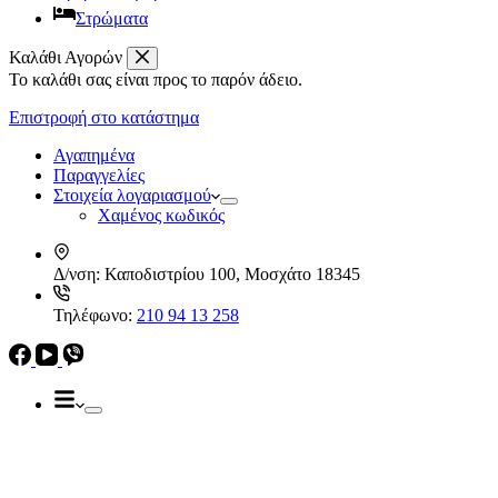
Στρώματα
Καλάθι Αγορών
Το καλάθι σας είναι προς το παρόν άδειο.
Απορροφητήρες
Ελεύθεροι
Επιστροφή στο κατάστημα
Καμινάδες
Ηλεκρικά – Ηλεκτρονικά
Πτυσσόμενοι
Αγαπημένα
Συρόμενοι
Παραγγελίες
Απορροφητήρες
Στοιχεία λογαριασμού
Ελεύθεροι
Χαμένος κωδικός
Καμινάδες
Πτυσσόμενοι
Δ/νση:
Καποδιστρίου 100, Μοσχάτο 18345
Συρόμενοι
Εντ. συσκευές
Τηλέφωνο:
210 94 13 258
Εντ. ηλεκτρικοί φούρνοι
Εντ. πλυντήρια πιάτων
Εστίες
Domino, Εντ. συσκευές
Εστίες
Αερίου
Αερίου
Επαγωγικές
Κεραμικές