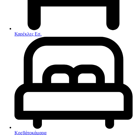
Στρώματα
Συνθέσεις Σαλονιού
Συρταριερες
Τραπεζάκια Σαλονιού
Τραπέζια εσωτερικού χώρου
Φοιτητικά Πακέτα
Εσωτερικού Χώρου
Καρέκλες Εσ.
Φωτιστικά
Μικροέπιπλα
Χαλιά
Ρολόγια
Κρεβάτοκάμαρα