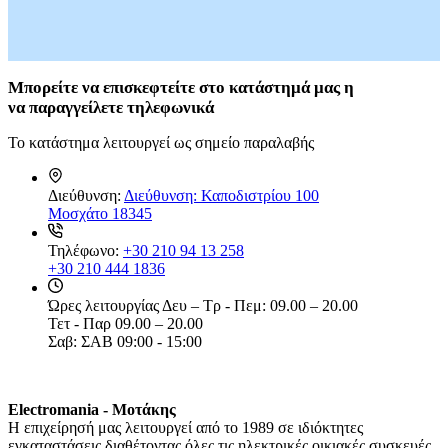
Είδη Κατάδυσης
Τοίχοι Για Κιόσκια
Αναπνευστήρες
Τσαντάκια Κρεμαστά
Βατραχοπέδιλα
Τσαντάκια Μέσης
Γιλέκο Διάσωσης
Υπνόσακοι
Γυαλάκια Πισίνας
Μπορείτε
να επισκεφτείτε στο κατάστημά μας η
Υπόστεγο Αντιηλιακό
Ζώνες Πλεύσης
να
παραγγείλετε τηλεφωνικά
Υποστρώματα
Μάσκες
Χημικά Υγρά
Μαχαίρια Κατάδυσης
Το κατάστημα λειτουργεί ως σημείο παραλαβής
Χημικές Τουαλέτες
Σανίδες Κολύμβησης
Ψυγεία
Σετ Μάσκα-Αναπνευστήρας
Ψυγειοτσάντες
Σημαδούρα
Διεύθυνση:
Διεύθυνση: Καποδιστρίου 100
Σκουφάκια Πισίνας
Μοσχάτο 18345
Στολές Κατάδυσης
Υποδήματα Θαλάσσης
Τηλέφωνο:
+30 210 94 13 258
Υποδήματα Παράλιας
+30 210 444 1836
Ψαροτούφεκα
Ωτοασπίδες Σετ
Ώρες λειτουργίας
Δευ – Τρ - Πεμ: 09.00 – 20.00
Είδη Ορειβασίας
Τετ - Παρ 09.00 – 20.00
Μπαστούνια
Σαβ: ΣΑΒ 09:00 - 15:00
Στρατιωτικά Είδη
Επιγονατίδες
Παγούρια Στρατιωτικά
Φούμο
Electromania - Μοτάκης
H επιχείρησή μας λειτουργεί από το 1989 σε ιδιόκτητες
εγκαταστάσεις διαθέτοντας όλες τις ηλεκτρικές οικιακές συσκευές,