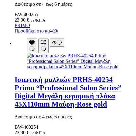
Κουνουπιέρες
Διαθέσιμο σε 4 έως 6 ημέρες
Κουρτίνες Μπαμπού
BW-400255
Κυάλια
23,90
€
Μαχαίρια
με Φ.Π.Α
PRIMO
Μπλέντερ & Μίξερ
Προσθήκη στο καλάθι
Ορθοστάτες
Πάσσαλοι
Πολυεργαλεία
Πυξίδα-Τάβλι-Σημαία
Σετ Φαγητού
Σφεντόνες
Σφυρί
Σχοινί
Τάπες
Ηλεκτρολογικός Εξοπλισμός
Ισιωτική μαλλιών PRHS-40254
Φακοί
Αναλώσιμα Ηλεκτρολογικού Υλικού
Φανάρια
Primo “Professional Salon Series”
Ανιχνευτές Κίνησης
Ψησταριές
Μπαταρίες
Digital Μεγάλη κεραμική πλάκα
Αξεσουάρ Ομπρέλας
Πολύπριζα
Βάσεις Ομπρελών
45X110mm Μαύρη-Rose gold
Βάση Ποθρ.Ιστού Ομπρέλας
Κρεμάστρα Ιστού Ομπρέλας
Διαθέσιμο σε 4 έως 6 ημέρες
Μεταλλικοί Ιστοί
Τραπέζι Ομπρέλας
BW-400254
Είδη Θαλάσσης
23,90
€
με Φ.Π.Α
Kayak