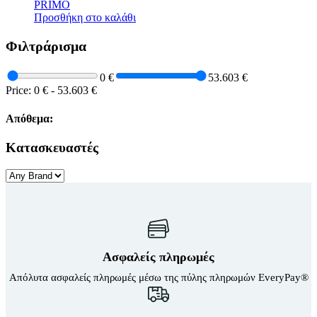
PRIMO
Sup Σανίδες
Προσθήκη στο καλάθι
Αντλία Για Μπάλες
Αξεσουάρ Για Kayak
Βάζα δαπέδου
Φιλτράρισμα
Αξεσουάρ Για Sup
Γλάστρες
Απόχες
Βιτρίνες
Βάρκες Φουσκωτές
0 €
53.603 €
Κουπιά
Price:
0 €
-
53.603 €
Μπαλάκια
Πισίνες Φουσκωτές
Απόθεμα:
Ρακέτες
Σανίδες Θαλάσσης
Κατασκευαστές
Στρωματά Φουσκωτά
Ψάθες
Είδη Θέρμανσης
Εξαρτήματα Για Ξυλόσομπες
Είδη Κάμπινγκ
Αιώρες
Βάση Αιώρας
Δάπεδα Σκηνών
Δοχεία Βενζίνης
Ασφαλείς πληρωμές
Δοχεία Νερού
Εσωτ.Επένδυση Υπνόσακου
Απόλυτα ασφαλείς πληρωμές μέσω της πύλης πληρωμών EveryPay®
Ηλιακά Δοχεία
Θέρμος
Θέρμος Φαγητού