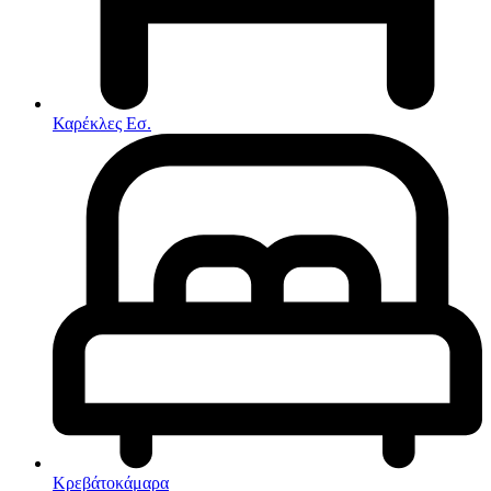
Στρώματα
Συνθέσεις Σαλονιού
Συρταριερες
Τραπεζάκια Σαλονιού
Τραπέζια εσωτερικού χώρου
Φοιτητικά Πακέτα
Εσωτερικού Χώρου
Καρέκλες Εσ.
Φωτιστικά
Μικροέπιπλα
Χαλιά
Ρολόγια
Κρεβάτοκάμαρα