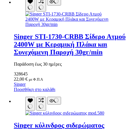
Κουνουπιέρες
Κουρτίνες Μπαμπού
Κυάλια
Μαχαίρια
Μπλέντερ & Μίξερ
Ορθοστάτες
Πάσσαλοι
Singer STI-1730-CRBB Σίδερο Ατμού
Πολυεργαλεία
2400W με Κεραμική Πλάκα και
Πυξίδα-Τάβλι-Σημαία
Σετ Φαγητού
Συνεχόμενη Παροχή 30gr/min
Σφεντόνες
Σφυρί
Παράδοση έως 30 ημέρες
Σχοινί
Τάπες
Ηλεκτρολογικός Εξοπλισμός
328645
Φακοί
Αναλώσιμα Ηλεκτρολογικού Υλικού
22,00
€
με Φ.Π.Α
Φανάρια
Ανιχνευτές Κίνησης
Singer
Ψησταριές
Μπαταρίες
Προσθήκη στο καλάθι
Αξεσουάρ Ομπρέλας
Πολύπριζα
Βάσεις Ομπρελών
Βάση Ποθρ.Ιστού Ομπρέλας
Κρεμάστρα Ιστού Ομπρέλας
Μεταλλικοί Ιστοί
Τραπέζι Ομπρέλας
Είδη Θαλάσσης
Singer κύλινδρος σιδερώματος
Kayak