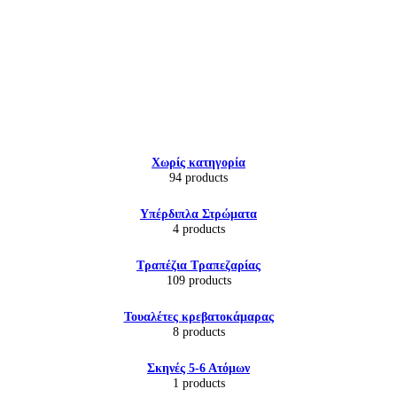
Εικόνα & Ήχος
Χωρίς κατηγορία
Hi-Fi
94 products
Ακουστικά
Δέκτες DVD Players
Υπέρδιπλα Στρώματα
Ηχεία
4 products
Κάμερες
Κεραίες
Τραπέζια Τραπεζαρίας
Ραδιόφωνα
109 products
Τηλεοράσεις
Τουαλέτες κρεβατοκάμαρας
8 products
Σκηνές 5-6 Ατόμων
1 products