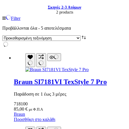
Σκηνές 2-3 Ατόμων
2 products
Filter
Προβάλλονται όλα - 5 αποτελέσματα
Braun SI7181VI TexStyle 7 Pro
Παράδοση σε 1 έως 3 μέρες
Είδη παραλίας και camping
Αξεσουάρ Ειδών Έξοχης
718100
Ανταλλακτικά Μπανέλας
85,00
€
με Φ.Π.Α
Αντλίες
Braun
Εντατήρες
Προσθήκη στο καλάθι
Εντομοαπωθητικα
Θήκες Πλαστικ.Αεροστεγής