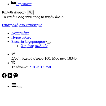
Στρώματα
Καλάθι Αγορών
Το καλάθι σας είναι προς το παρόν άδειο.
Απορροφητήρες
Ελεύθεροι
Επιστροφή στο κατάστημα
Καμινάδες
Ηλεκρικά – Ηλεκτρονικά
Πτυσσόμενοι
Αγαπημένα
Συρόμενοι
Παραγγελίες
Απορροφητήρες
Στοιχεία λογαριασμού
Ελεύθεροι
Χαμένος κωδικός
Καμινάδες
Πτυσσόμενοι
Δ/νση:
Καποδιστρίου 100, Μοσχάτο 18345
Συρόμενοι
Εντ. συσκευές
Τηλέφωνο:
210 94 13 258
Εντ. ηλεκτρικοί φούρνοι
Εντ. πλυντήρια πιάτων
Εστίες
Domino, Εντ. συσκευές
Εστίες
Αερίου
Αερίου
Επαγωγικές
Κεραμικές