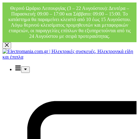
Θερινό Ωράριο Λειτουργίας (3 – 22 Αυγούστου): Δευτέρα –
Παρασκευή: 09:00 – 17:00 και Σάββατο: 09:00 – 15:00. Το
κατάστημα θα παραμείνει κλειστό από 10 έως 15 Αυγούστου.
Λόγω θερινού κλεισίματος προμηθευτών και μεταφορικών
εταιρειών, οι παραγγελίες επίπλων θα εξυπηρετούνται από τις
24 Αυγούστου με σειρά προτεραιότητας.
Μετάβαση
στο
περιεχόμενο