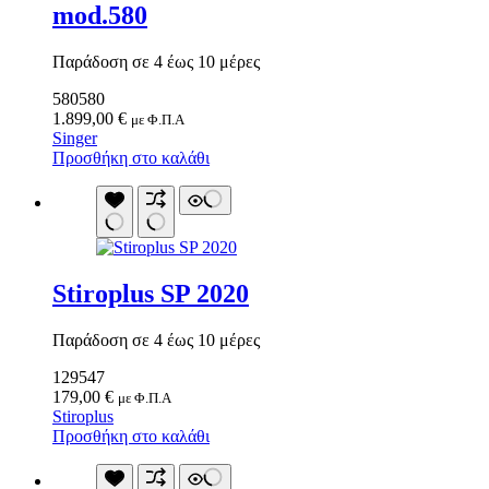
mod.580
Sup Σανίδες
Αντλία Για Μπάλες
Αξεσουάρ Για Kayak
Βάζα δαπέδου
Παράδοση σε 4 έως 10 μέρες
Αξεσουάρ Για Sup
Γλάστρες
Απόχες
580580
Βιτρίνες
Βάρκες Φουσκωτές
1.899,00
€
με Φ.Π.Α
Κουπιά
Singer
Μπαλάκια
Προσθήκη στο καλάθι
Πισίνες Φουσκωτές
Ρακέτες
Σανίδες Θαλάσσης
Στρωματά Φουσκωτά
Ψάθες
Είδη Θέρμανσης
Stiroplus SP 2020
Εξαρτήματα Για Ξυλόσομπες
Είδη Κάμπινγκ
Αιώρες
Παράδοση σε 4 έως 10 μέρες
Βάση Αιώρας
Δάπεδα Σκηνών
129547
Δοχεία Βενζίνης
179,00
€
με Φ.Π.Α
Δοχεία Νερού
Stiroplus
Εσωτ.Επένδυση Υπνόσακου
Προσθήκη στο καλάθι
Ηλιακά Δοχεία
Θέρμος
Θέρμος Φαγητού