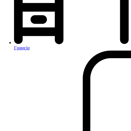
Αφυγραντήρες-Ιονιστές
Ηλεκτρικές κουβέρτες
θερμοπομποί-Convectors
Καλοριφέρ Λαδιού
Σόμπες υγραερίου
Γραφεία
Είδη παραλίας και camping
Αξεσουάρ Ειδών Έξοχης
Ανταλλακτικά Μπανέλας
Αντλίες
Εντατήρες
Εντομοαπωθητικα
Θήκες Πλαστικ.Αεροστεγής
Κουνουπιέρες
Κουρτίνες Μπαμπού
Κυάλια
Μαχαίρια
Μπλέντερ & Μίξερ
Ορθοστάτες
Πάσσαλοι