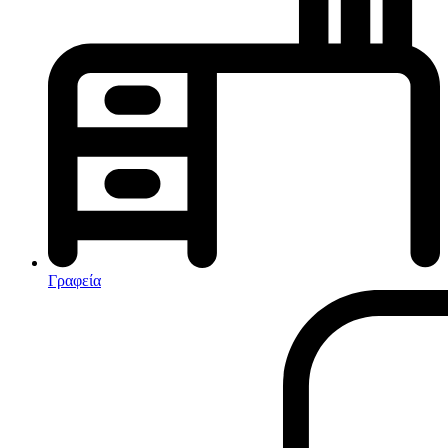
Κλιματισμός-Θέρμανση
Κλιματιστικά
Ηλεκτρικά Καλοριφέρ
Καλοριφέρ Λαδιού
θερμοπομποί-Convectors
Ηλεκτρικά Καλοριφέρ
Εντομοαπωθητικα
Ηλεκτρικές κουβέρτες
Γραφεία
Ανεμιστήρες
Αφυγραντήρες-Ιονιστές
Ηλεκτρικές κουβέρτες
θερμοπομποί-Convectors
Καλοριφέρ Λαδιού
Σόμπες υγραερίου