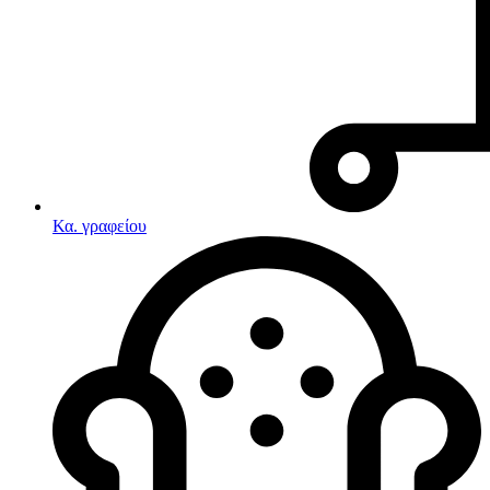
Κα. γραφείου
Λευκές συσκευές
Κουζίνες
Ηλεκτρικές κουζίνες
Σετ κουζίνες-φούρνοι
Φουρνάκια-Κουζινάκια
Κουζινομηχανές
Ηλεκτρικές κουζίνες
Κουζίνες αερίου