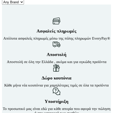
Είδη Κατάδυσης
Τοίχοι Για Κιόσκια
Αναπνευστήρες
Τσαντάκια Κρεμαστά
Βατραχοπέδιλα
Τσαντάκια Μέσης
Γιλέκο Διάσωσης
Υπνόσακοι
Γυαλάκια Πισίνας
Υπόστεγο Αντιηλιακό
Ζώνες Πλεύσης
Υποστρώματα
Μάσκες
Ασφαλείς πληρωμές
Χημικά Υγρά
Μαχαίρια Κατάδυσης
Χημικές Τουαλέτες
Σανίδες Κολύμβησης
Απόλυτα ασφαλείς πληρωμές μέσω της πύλης πληρωμών EveryPay®
Ψυγεία
Σετ Μάσκα-Αναπνευστήρας
Ψυγειοτσάντες
Σημαδούρα
Σκουφάκια Πισίνας
Αποστολή
Στολές Κατάδυσης
Υποδήματα Θαλάσσης
Αποστολή σε όλη την Ελλάδα , ακόμα και για ογκώδη προϊόντα
Υποδήματα Παράλιας
Ψαροτούφεκα
Ωτοασπίδες Σετ
Δώρο κουπόνια
Είδη Ορειβασίας
Μπαστούνια
Κάθε μήνα νέα κουπόνια για χαμηλότερες τιμές σε όλα τα προϊόντα
Στρατιωτικά Είδη
Επιγονατίδες
Παγούρια Στρατιωτικά
Υποστήριξη
Φούμο
Το προσωπικό μας είναι εδώ για κάθε απορία που αφορά την πώληση