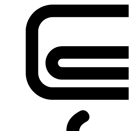
Σετ κουζίνες-φούρνοι
Φουρνάκια-Κουζινάκια
Φούρνοι Μικροκυμάτων