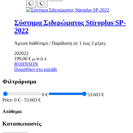
Καθίσματα Αιώρας
Κανάτες
Κιόσκια Κήπου
Κούνιες Παιδικές
Σύστημα Σιδερώματος Stiroplus SP-
Κούπες
2022
Μαξιλάρι Στρώματος Ύπνου
Μαξιλάρι Υπνόσακου
Μαξιλάρια Αιώρας
Άμεσα διαθέσιμο / Παράδοση σε 1 έως 3 μέρες
Μπουκάλια
Παγοκυστες
202022
Σακίδια Πλάτης
199,00
€
με Φ.Π.Α
Σάκοι Αδιάβροχοι
ROHNSON
Σκηνές 2-3 Ατόμων
Προσθήκη στο καλάθι
Σκηνές 3-4 Ατόμων
Σκηνές 4-5 Ατόμων
Φιλτράρισμα
Σκηνές 5-6 Ατόμων
Σκηνές 6-7 Ατόμων
0 €
53.603 €
Σκηνές Pop up
Price:
0 €
-
53.603 €
Σκηνές wc
Σκηνές Αυτόματες
Σκηνές Παράλιας
Απόθεμα:
Σκίαστρα Παραλλαγής
Στηρίγματα Βάσης Αιώρας
Κατασκευαστές
Στρωματά Ύπνου Φουσκωτά
Ταξιδιωτικά Σακίδια