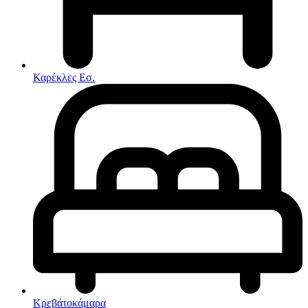
Στρώματα
Συνθέσεις Σαλονιού
Συρταριερες
Τραπεζάκια Σαλονιού
Τραπέζια εσωτερικού χώρου
Φοιτητικά Πακέτα
Εσωτερικού Χώρου
Καρέκλες Εσ.
Φωτιστικά
Μικροέπιπλα
Χαλιά
Ρολόγια
Κρεβάτοκάμαρα