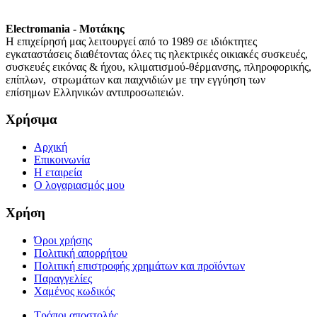
Electromania - Μοτάκης
H επιχείρησή μας λειτουργεί από το 1989 σε ιδιόκτητες
εγκαταστάσεις διαθέτοντας όλες τις ηλεκτρικές οικιακές συσκευές,
συσκευές εικόνας & ήχου, κλιματισμού-θέρμανσης, πληροφορικής,
επίπλων, στρωμάτων και παιχνιδιών με την εγγύηση των
επίσημων Ελληνικών αντιπροσωπειών.
Χρήσιμα
Αρχική
Επικοινωνία
Η εταιρεία
Ο λογαριασμός μου
Χρήση
Όροι χρήσης
Πολιτική απορρήτου
Πολιτική επιστροφής χρημάτων και προϊόντων
Παραγγελίες
Χαμένος κωδικός
Τρόποι αποστολής