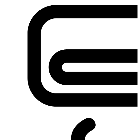
Σετ κουζίνες-φούρνοι
Φουρνάκια-Κουζινάκια
Φούρνοι Μικροκυμάτων