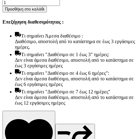
Ανώστρωμα
Bs
Προσθήκη στο καλάθι
Strom
Fill
Επεξήγηση διαθεσιμότητας :
top
διπλό
150x190x4cm
Tι σημαίνει Άμεσα διαθέσιμο :
-
Διαθέσιμο, αποστολή από το κατάστημα σε έως 3 εργάσιμες
Ελληνικής
ημέρες.
κατασκευής
Tι σημαίνει "Διαθέσιμο σε 1 έως 3" ημέρες:
ποσότητα
Δεν είναι άμεσα διαθέσιμο, αποστολή από το κατάστημα σε
έως 3 εργάσιμες ημέρες
Tι σημαίνει "Διαθέσιμο σε 4 έως 6 ημέρες":
Δεν είναι άμεσα διαθέσιμο, αποστολή από το κατάστημα σε
έως 6 εργάσιμες ημέρες
Tι σημαίνει "Διαθέσιμο σε 7 έως 12 ημέρες"
Δεν είναι άμεσα διαθέσιμο, αποστολή από το κατάστημα σε
έως 12 εργάσιμες ημέρες
Είδη παραλίας και camping
Αξεσουάρ Ειδών Έξοχης
Ανταλλακτικά Μπανέλας
Αντλίες
Εντατήρες
Εντομοαπωθητικα
Θήκες Πλαστικ.Αεροστεγής