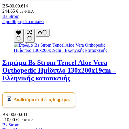
BS-00.00.614
244,65
€
με Φ.Π.Α
Bs Strom
Προσθήκη στο καλάθι
Στρώμα Bs Strom Tencel Aloe Vera
Orthopedic Ημίδιπλο 130x200x19cm –
Ελληνικής κατασκευής
Διαθέσιμο σε 4 έως 6 ημέρες
BS-00.00.611
210,00
€
με Φ.Π.Α
Bs Strom