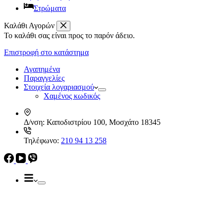
Στρώματα
Καλάθι Αγορών
Το καλάθι σας είναι προς το παρόν άδειο.
Απορροφητήρες
Ελεύθεροι
Επιστροφή στο κατάστημα
Καμινάδες
Ηλεκρικά – Ηλεκτρονικά
Πτυσσόμενοι
Αγαπημένα
Συρόμενοι
Παραγγελίες
Απορροφητήρες
Στοιχεία λογαριασμού
Ελεύθεροι
Χαμένος κωδικός
Καμινάδες
Πτυσσόμενοι
Δ/νση:
Καποδιστρίου 100, Μοσχάτο 18345
Συρόμενοι
Εντ. συσκευές
Τηλέφωνο:
210 94 13 258
Εντ. ηλεκτρικοί φούρνοι
Εντ. πλυντήρια πιάτων
Εστίες
Domino, Εντ. συσκευές
Εστίες
Αερίου
Αερίου
Επαγωγικές
Κεραμικές