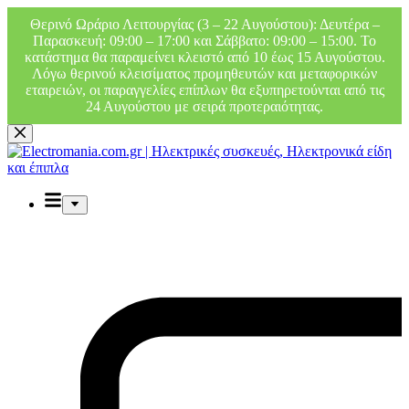
Θερινό Ωράριο Λειτουργίας (3 – 22 Αυγούστου): Δευτέρα –
Παρασκευή: 09:00 – 17:00 και Σάββατο: 09:00 – 15:00. Το
κατάστημα θα παραμείνει κλειστό από 10 έως 15 Αυγούστου.
Λόγω θερινού κλεισίματος προμηθευτών και μεταφορικών
εταιρειών, οι παραγγελίες επίπλων θα εξυπηρετούνται από τις
24 Αυγούστου με σειρά προτεραιότητας.
Μετάβαση
στο
περιεχόμενο