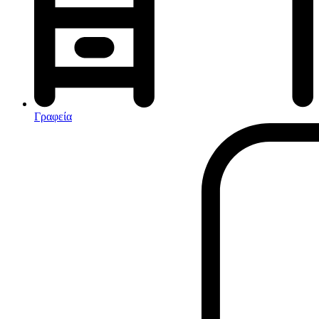
Αφυγραντήρες-Ιονιστές
Ηλεκτρικές κουβέρτες
θερμοπομποί-Convectors
Καλοριφέρ Λαδιού
Σόμπες υγραερίου
Γραφεία
Είδη παραλίας και camping
Αξεσουάρ Ειδών Έξοχης
Ανταλλακτικά Μπανέλας
Αντλίες
Εντατήρες
Εντομοαπωθητικα
Θήκες Πλαστικ.Αεροστεγής
Κουνουπιέρες
Κουρτίνες Μπαμπού
Κυάλια
Μαχαίρια
Μπλέντερ & Μίξερ
Ορθοστάτες
Πάσσαλοι