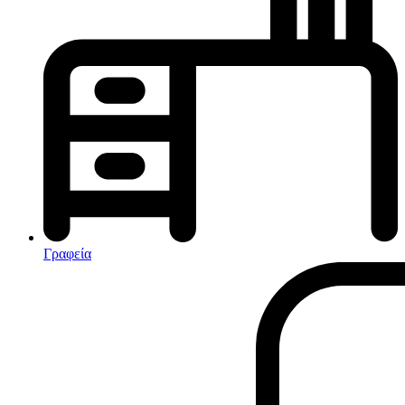
Κλιματισμός-Θέρμανση
Κλιματιστικά
Ηλεκτρικά Καλοριφέρ
Καλοριφέρ Λαδιού
θερμοπομποί-Convectors
Ηλεκτρικά Καλοριφέρ
Εντομοαπωθητικα
Ηλεκτρικές κουβέρτες
Γραφεία
Ανεμιστήρες
Αφυγραντήρες-Ιονιστές
Ηλεκτρικές κουβέρτες
θερμοπομποί-Convectors
Καλοριφέρ Λαδιού
Σόμπες υγραερίου