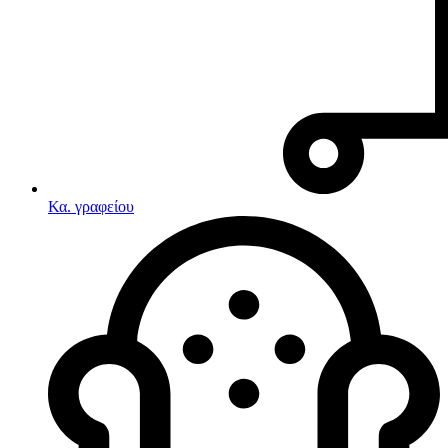
Κα. γραφείου
Λευκές συσκευές
Κουζίνες
Ηλεκτρικές κουζίνες
Σετ κουζίνες-φούρνοι
Φουρνάκια-Κουζινάκια
Κουζινομηχανές
Ηλεκτρικές κουζίνες
Κουζίνες αερίου