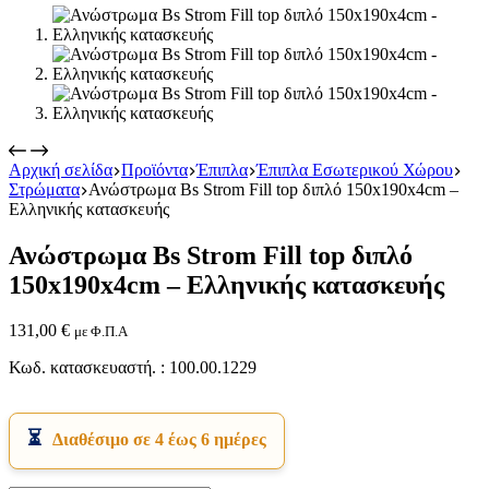
Αρχική σελίδα
Προϊόντα
Έπιπλα
Έπιπλα Εσωτερικού Χώρου
Στρώματα
Ανώστρωμα Bs Strom Fill top διπλό 150x190x4cm –
Εικόνα & Ήχος
Ελληνικής κατασκευής
Hi-Fi
Ακουστικά
Ανώστρωμα Bs Strom Fill top διπλό
Δέκτες DVD Players
Ηχεία
150x190x4cm – Ελληνικής κατασκευής
Κάμερες
Κεραίες
131,00
€
με Φ.Π.Α
Ραδιόφωνα
Τηλεοράσεις
Κωδ. κατασκευαστή. : 100.00.1229
Διαθέσιμο σε 4 έως 6 ημέρες