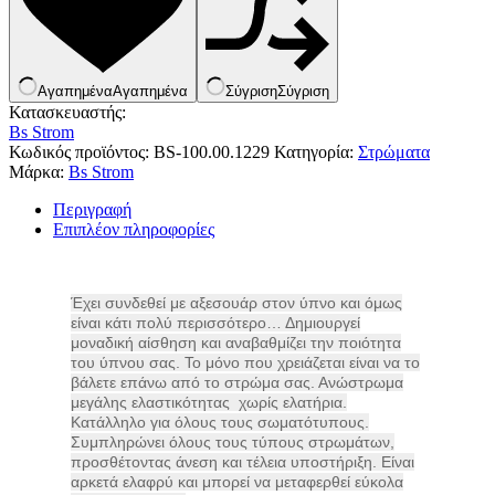
Κουνουπιέρες
Κουρτίνες Μπαμπού
Κυάλια
Μαχαίρια
Μπλέντερ & Μίξερ
Αγαπημένα
Αγαπημένα
Σύγριση
Σύγριση
Ορθοστάτες
Κατασκευαστής:
Πάσσαλοι
Bs Strom
Πολυεργαλεία
Κωδικός προϊόντος:
BS-100.00.1229
Κατηγορία:
Στρώματα
Πυξίδα-Τάβλι-Σημαία
Μάρκα:
Bs Strom
Σετ Φαγητού
Περιγραφή
Σφεντόνες
Επιπλέον πληροφορίες
Σφυρί
Σχοινί
Τάπες
Ηλεκτρολογικός Εξοπλισμός
Φακοί
Αναλώσιμα Ηλεκτρολογικού Υλικού
Έχει συνδεθεί με αξεσουάρ στον ύπνο και όμως
Φανάρια
Ανιχνευτές Κίνησης
είναι κάτι πολύ περισσότερο… Δημιουργεί
Ψησταριές
Μπαταρίες
μοναδική αίσθηση και αναβαθμίζει την ποιότητα
Αξεσουάρ Ομπρέλας
Πολύπριζα
του ύπνου σας. To μόνο που χρειάζεται είναι να το
Βάσεις Ομπρελών
βάλετε επάνω από το στρώμα σας. Ανώστρωμα
Βάση Ποθρ.Ιστού Ομπρέλας
μεγάλης ελαστικότητας χωρίς ελατήρια.
Κρεμάστρα Ιστού Ομπρέλας
Κατάλληλο για όλους τους σωματότυπους.
Μεταλλικοί Ιστοί
Συμπληρώνει όλους τους τύπους στρωμάτων,
Τραπέζι Ομπρέλας
προσθέτοντας άνεση και τέλεια υποστήριξη. Είναι
Είδη Θαλάσσης
αρκετά ελαφρύ και μπορεί να μεταφερθεί εύκολα
Kayak