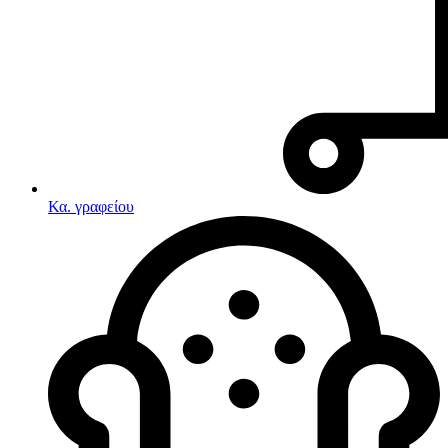
Κα. γραφείου
Λευκές συσκευές
Κουζίνες
Ηλεκτρικές κουζίνες
Σετ κουζίνες-φούρνοι
Φουρνάκια-Κουζινάκια
Κουζινομηχανές
Ηλεκτρικές κουζίνες
Κουζίνες αερίου