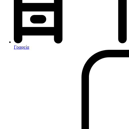
Αφυγραντήρες-Ιονιστές
Ηλεκτρικές κουβέρτες
θερμοπομποί-Convectors
Καλοριφέρ Λαδιού
Σόμπες υγραερίου
Γραφεία
Είδη παραλίας και camping
Αξεσουάρ Ειδών Έξοχης
Ανταλλακτικά Μπανέλας
Αντλίες
Εντατήρες
Εντομοαπωθητικα
Θήκες Πλαστικ.Αεροστεγής
Κουνουπιέρες
Κουρτίνες Μπαμπού
Κυάλια
Μαχαίρια
Μπλέντερ & Μίξερ
Ορθοστάτες
Πάσσαλοι