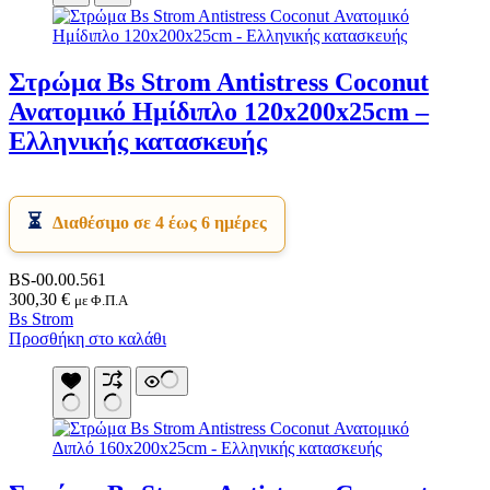
Στρώμα Bs Strom Antistress Coconut
Ανατομικό Ημίδιπλο 120x200x25cm –
Ελληνικής κατασκευής
Διαθέσιμο σε 4 έως 6 ημέρες
BS-00.00.561
300,30
€
με Φ.Π.Α
Bs Strom
Προσθήκη στο καλάθι