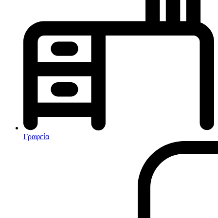
Κλιματισμός-Θέρμανση
Κλιματιστικά
Ηλεκτρικά Καλοριφέρ
Καλοριφέρ Λαδιού
θερμοπομποί-Convectors
Ηλεκτρικά Καλοριφέρ
Εντομοαπωθητικα
Ηλεκτρικές κουβέρτες
Γραφεία
Ανεμιστήρες
Αφυγραντήρες-Ιονιστές
Ηλεκτρικές κουβέρτες
θερμοπομποί-Convectors
Καλοριφέρ Λαδιού
Σόμπες υγραερίου