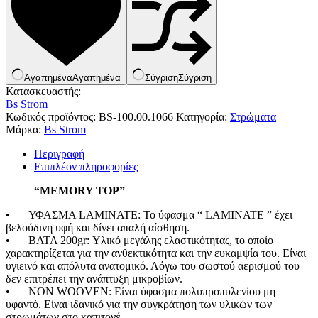
Κουνουπιέρες
Κουρτίνες Μπαμπού
Κυάλια
Μαχαίρια
Μπλέντερ & Μίξερ
Ορθοστάτες
Αγαπημένα
Αγαπημένα
Σύγριση
Σύγριση
Πάσσαλοι
Κατασκευαστής:
Πολυεργαλεία
Bs Strom
Πυξίδα-Τάβλι-Σημαία
Κωδικός προϊόντος:
BS-100.00.1066
Κατηγορία:
Στρώματα
Σετ Φαγητού
Μάρκα:
Bs Strom
Σφεντόνες
Σφυρί
Περιγραφή
Σχοινί
Επιπλέον πληροφορίες
Τάπες
Ηλεκτρολογικός Εξοπλισμός
Φακοί
“MEMORY TOP”
Αναλώσιμα Ηλεκτρολογικού Υλικού
Φανάρια
Ανιχνευτές Κίνησης
Ψησταριές
•
ΥΦΑΣΜΑ LAMINATE: Το ύφασμα “ LAMINATE ” έχει
Μπαταρίες
Αξεσουάρ Ομπρέλας
βελούδινη υφή και δίνει απαλή αίσθηση.
Πολύπριζα
Βάσεις Ομπρελών
•
ΒΑΤΑ 200gr: Υλικό μεγάλης ελαστικότητας, το οποίο
Βάση Ποθρ.Ιστού Ομπρέλας
χαρακτηρίζεται για την ανθεκτικότητα και την ευκαμψία του. Είναι
Κρεμάστρα Ιστού Ομπρέλας
υγιεινό και απόλυτα ανατομικό. Λόγω του σωστού αερισμού του
Μεταλλικοί Ιστοί
δεν επιτρέπει την ανάπτυξη μικροβίων.
Τραπέζι Ομπρέλας
•
NON WOOVEN: Είναι ύφασμα πολυπροπυλενίου μη
Είδη Θαλάσσης
υφαντό. Είναι ιδανικό για την συγκράτηση των υλικών των
Kayak
στρωμάτων στο καπιτονέ.