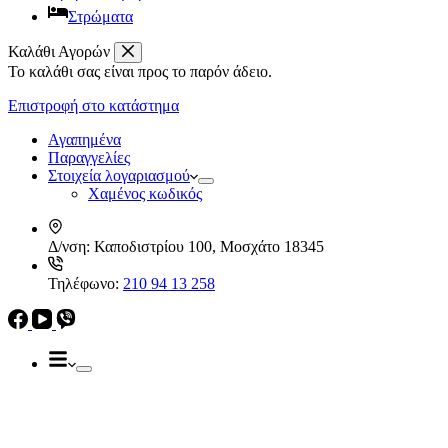
Στρώματα
Καλάθι Αγορών
Το καλάθι σας είναι προς το παρόν άδειο.
Απορροφητήρες
Ελεύθεροι
Επιστροφή στο κατάστημα
Καμινάδες
Ηλεκρικά – Ηλεκτρονικά
Πτυσσόμενοι
Αγαπημένα
Συρόμενοι
Παραγγελίες
Απορροφητήρες
Στοιχεία λογαριασμού
Ελεύθεροι
Χαμένος κωδικός
Καμινάδες
Πτυσσόμενοι
Δ/νση:
Καποδιστρίου 100, Μοσχάτο 18345
Συρόμενοι
Εντ. συσκευές
Τηλέφωνο:
210 94 13 258
Εντ. ηλεκτρικοί φούρνοι
Εντ. πλυντήρια πιάτων
Εστίες
Domino, Εντ. συσκευές
Εστίες
Αερίου
Αερίου
Επαγωγικές
Κεραμικές