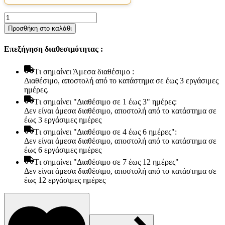
Ανώστρωμα
Bs
Προσθήκη στο καλάθι
Strom
Memory
Επεξήγηση διαθεσιμότητας :
Top
υπέρδιπλο
200x190x6cm
Tι σημαίνει Άμεσα διαθέσιμο :
-
Διαθέσιμο, αποστολή από το κατάστημα σε έως 3 εργάσιμες
Ελληνικής
ημέρες.
Κατασκευής
Tι σημαίνει "Διαθέσιμο σε 1 έως 3" ημέρες:
ποσότητα
Δεν είναι άμεσα διαθέσιμο, αποστολή από το κατάστημα σε
έως 3 εργάσιμες ημέρες
Tι σημαίνει "Διαθέσιμο σε 4 έως 6 ημέρες":
Δεν είναι άμεσα διαθέσιμο, αποστολή από το κατάστημα σε
έως 6 εργάσιμες ημέρες
Tι σημαίνει "Διαθέσιμο σε 7 έως 12 ημέρες"
Είδη παραλίας και camping
Δεν είναι άμεσα διαθέσιμο, αποστολή από το κατάστημα σε
Αξεσουάρ Ειδών Έξοχης
έως 12 εργάσιμες ημέρες
Ανταλλακτικά Μπανέλας
Αντλίες
Εντατήρες
Εντομοαπωθητικα
Θήκες Πλαστικ.Αεροστεγής