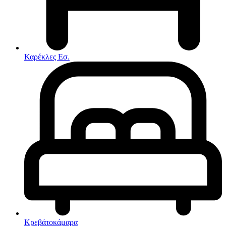
Στρώματα
Συνθέσεις Σαλονιού
Συρταριερες
Τραπεζάκια Σαλονιού
Τραπέζια εσωτερικού χώρου
Φοιτητικά Πακέτα
Εσωτερικού Χώρου
Καρέκλες Εσ.
Φωτιστικά
Μικροέπιπλα
Χαλιά
Ρολόγια
Κρεβάτοκάμαρα