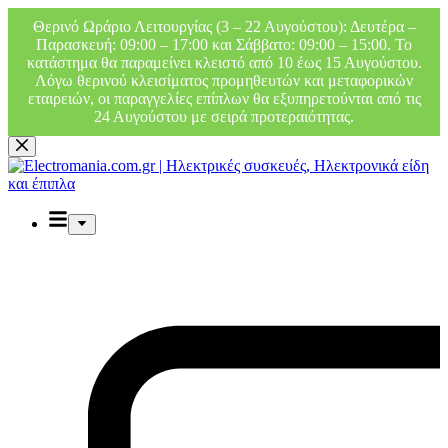
Θερινό Ωράριο Λειτουργίας (3 – 22 Αυγούστου): Δευτέρα –
Παρασκευή: 09:00 – 17:00 και Σάββατο: 09:00 – 15:00. Το
κατάστημα θα παραμείνει κλειστό από 10 έως 15 Αυγούστου.
Λόγω θερινού κλεισίματος προμηθευτών και μεταφορικών
εταιρειών, οι παραγγελίες επίπλων θα εξυπηρετούνται από τις
24 Αυγούστου με σειρά προτεραιότητας.
Μετάβαση
στο
περιεχόμενο