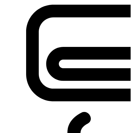
Σετ κουζίνες-φούρνοι
Φουρνάκια-Κουζινάκια
Φούρνοι Μικροκυμάτων