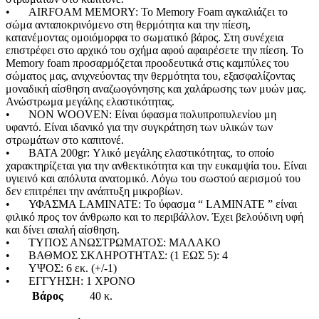
Sup Σανίδες
•
AIRFOAM MEMORY: Το Memory Foam αγκαλιάζει το
Αντλία Για Μπάλες
σώμα ανταποκρινόμενο στη θερμότητα και την πίεση,
Αξεσουάρ Για Kayak
κατανέμοντας ομοιόμορφα το σωματικό βάρος. Στη συνέχεια
Βάζα δαπέδου
Αξεσουάρ Για Sup
επιστρέφει στο αρχικό του σχήμα αφού αφαιρέσετε την πίεση. Το
Γλάστρες
Απόχες
Memory foam προσαρμόζεται προοδευτικά στις καμπύλες του
Βιτρίνες
Βάρκες Φουσκωτές
σώματος μας, ανιχνεύοντας την θερμότητα του, εξασφαλίζοντας
Κουπιά
μοναδική αίσθηση αναζωογόνησης και χαλάρωσης των μυών μας.
Μπαλάκια
Ανώστρωμα μεγάλης ελαστικότητας.
Πισίνες Φουσκωτές
•
NON WOOVEN: Είναι ύφασμα πολυπροπυλενίου μη
Ρακέτες
υφαντό. Είναι ιδανικό για την συγκράτηση των υλικών των
Σανίδες Θαλάσσης
στρωμάτων στο καπιτονέ.
Στρωματά Φουσκωτά
•
ΒΑΤΑ 200gr: Υλικό μεγάλης ελαστικότητας, το οποίο
Ψάθες
χαρακτηρίζεται για την ανθεκτικότητα και την ευκαμψία του. Είναι
Είδη Θέρμανσης
υγιεινό και απόλυτα ανατομικό. Λόγω του σωστού αερισμού του
Εξαρτήματα Για Ξυλόσομπες
δεν επιτρέπει την ανάπτυξη μικροβίων.
Είδη Κάμπινγκ
•
ΥΦΑΣΜΑ LAMINATE: Το ύφασμα “ LAMINATE ” είναι
Αιώρες
φιλικό προς τον άνθρωπο και το περιβάλλον. Έχει βελούδινη υφή
Βάση Αιώρας
και δίνει απαλή αίσθηση.
Δάπεδα Σκηνών
•
ΤΥΠΟΣ ΑΝΩΣΤΡΩΜΑΤΟΣ: ΜΑΛΑΚΟ
Δοχεία Βενζίνης
•
ΒΑΘΜΟΣ ΣΚΛΗΡΟΤΗΤΑΣ: (1 ΕΩΣ 5): 4
Δοχεία Νερού
•
ΥΨΟΣ: 6 εκ. (+/-1)
Εσωτ.Επένδυση Υπνόσακου
•
ΕΓΓΥΗΣΗ: 1 ΧΡΟΝΟ
Ηλιακά Δοχεία
Βάρος
40 κ.
Θέρμος
Θέρμος Φαγητού