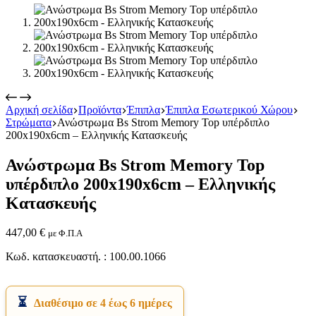
Αρχική σελίδα
Προϊόντα
Έπιπλα
Έπιπλα Εσωτερικού Χώρου
Στρώματα
Ανώστρωμα Bs Strom Memory Top υπέρδιπλο
Εικόνα & Ήχος
200x190x6cm – Ελληνικής Κατασκευής
Hi-Fi
Ακουστικά
Ανώστρωμα Bs Strom Memory Top
Δέκτες DVD Players
Ηχεία
υπέρδιπλο 200x190x6cm – Ελληνικής
Κάμερες
Κατασκευής
Κεραίες
Ραδιόφωνα
Τηλεοράσεις
447,00
€
με Φ.Π.Α
Κωδ. κατασκευαστή. : 100.00.1066
Διαθέσιμο σε 4 έως 6 ημέρες