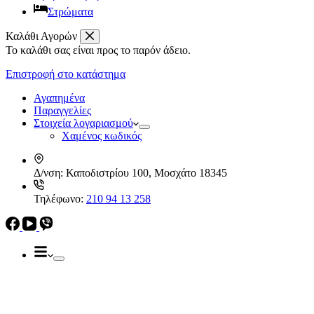
Στρώματα
Καλάθι Αγορών
Το καλάθι σας είναι προς το παρόν άδειο.
Απορροφητήρες
Ελεύθεροι
Επιστροφή στο κατάστημα
Καμινάδες
Ηλεκρικά – Ηλεκτρονικά
Πτυσσόμενοι
Αγαπημένα
Συρόμενοι
Παραγγελίες
Απορροφητήρες
Στοιχεία λογαριασμού
Ελεύθεροι
Χαμένος κωδικός
Καμινάδες
Πτυσσόμενοι
Δ/νση:
Καποδιστρίου 100, Μοσχάτο 18345
Συρόμενοι
Εντ. συσκευές
Τηλέφωνο:
210 94 13 258
Εντ. ηλεκτρικοί φούρνοι
Εντ. πλυντήρια πιάτων
Εστίες
Domino, Εντ. συσκευές
Εστίες
Αερίου
Αερίου
Επαγωγικές
Κεραμικές