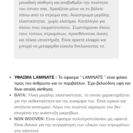
μοναδική αίσθηση και αναβαθμίζει την ποιότητα 
Sup Σανίδες
του ύπνου σας. Χρειάζεται μόνο να το βάλετε 
Αντλία Για Μπάλες
Αξεσουάρ Για Kayak
πάνω από το στρώμα σας. Ανώστρωμα μεγάλης 
Βάζα δαπέδου
Αξεσουάρ Για Sup
ελαστικότητας  χωρίς ελατήρια. Κατάλληλο για 
Γλάστρες
Απόχες
Βιτρίνες
όλους τους σωματότυπους. Συμπληρώνει όλους 
Βάρκες Φουσκωτές
τους τύπους στρωμάτων, προσθέτοντας άνεση 
Κουπιά
και τέλεια υποστήριξη. Είναι αρκετά ελαφρύ και 
Μπαλάκια
μπορεί να μεταφερθεί εύκολα διπλώνοντας το.
Πισίνες Φουσκωτές
Ρακέτες
Σανίδες Θαλάσσης
Στρωματά Φουσκωτά
Ψάθες
Είδη Θέρμανσης
ΥΦΑΣΜΑ LAMINATE :
 Το ύφασμα “ LAMINATE ” είναι φιλικό 
Εξαρτήματα Για Ξυλόσομπες
προς τον άνθρωπο και το περιβάλλον. Έχει βελούδινη υφή και 
Είδη Κάμπινγκ
δίνει απαλή αίσθηση.
Αιώρες
Βάση Αιώρας
ΒΑΤΑ: 
Υλικό μεγάλης ελαστικότητας, το οποίο χαρακτηρίζεται 
Δάπεδα Σκηνών
για την ανθεκτικότητα και την ευκαμψία του. Είναι υγιεινό και 
Δοχεία Βενζίνης
απόλυτα ανατομικό. Λόγω του σωστού αερισμού του δεν 
Δοχεία Νερού
επιτρέπει την ανάπτυξη μικροβίων.
Εσωτ.Επένδυση Υπνόσακου
NON WOOVEN:
 Είναι ύφασμα πολυπροπυλενίου μη υφαντό. 
Ηλιακά Δοχεία
Είναι ιδανικό για την συγκράτηση των υλικών των στρωμάτων 
Θέρμος
στο καπιτονέ. 
Θέρμος Φαγητού