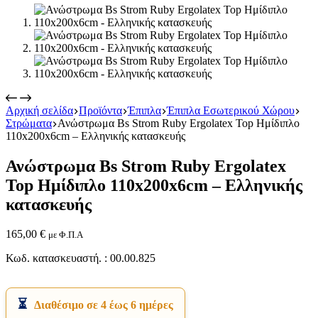
Αρχική σελίδα
Προϊόντα
Έπιπλα
Έπιπλα Εσωτερικού Χώρου
Στρώματα
Ανώστρωμα Bs Strom Ruby Ergolatex Top Ημίδιπλο
Εικόνα & Ήχος
110x200x6cm – Ελληνικής κατασκευής
Hi-Fi
Ακουστικά
Ανώστρωμα Bs Strom Ruby Ergolatex
Δέκτες DVD Players
Ηχεία
Top Ημίδιπλο 110x200x6cm – Ελληνικής
Κάμερες
κατασκευής
Κεραίες
Ραδιόφωνα
Τηλεοράσεις
165,00
€
με Φ.Π.Α
Κωδ. κατασκευαστή. : 00.00.825
Διαθέσιμο σε 4 έως 6 ημέρες