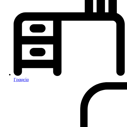
Κλιματισμός-Θέρμανση
Κλιματιστικά
Ηλεκτρικά Καλοριφέρ
Καλοριφέρ Λαδιού
θερμοπομποί-Convectors
Ηλεκτρικά Καλοριφέρ
Εντομοαπωθητικα
Ηλεκτρικές κουβέρτες
Γραφεία
Ανεμιστήρες
Αφυγραντήρες-Ιονιστές
Ηλεκτρικές κουβέρτες
θερμοπομποί-Convectors
Καλοριφέρ Λαδιού
Σόμπες υγραερίου