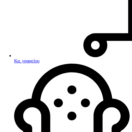
Κα. γραφείου
Λευκές συσκευές
Κουζίνες
Ηλεκτρικές κουζίνες
Σετ κουζίνες-φούρνοι
Φουρνάκια-Κουζινάκια
Κουζινομηχανές
Ηλεκτρικές κουζίνες
Κουζίνες αερίου