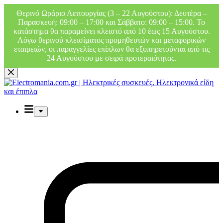
Θερινό Ωράριο Λειτουργίας (3 – 22 Αυγούστου): Δευτέρα –
Παρασκευή: 09:00 – 17:00 και Σάββατο: 09:00 – 15:00. Το
κατάστημα θα παραμείνει κλειστό από 10 έως 15 Αυγούστου.
Λόγω θερινού κλεισίματος προμηθευτών και μεταφορικών
εταιρειών, οι παραγγελίες επίπλων θα εξυπηρετούνται από τις
24 Αυγούστου με σειρά προτεραιότητας.
Μετάβαση
στο
περιεχόμενο