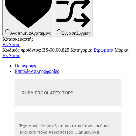
Κουνουπιέρες
Κουρτίνες Μπαμπού
Κυάλια
Μαχαίρια
Μπλέντερ & Μίξερ
Ορθοστάτες
Αγαπημένα
Αγαπημένα
Σύγριση
Σύγριση
Πάσσαλοι
Κατασκευαστής:
Πολυεργαλεία
Bs Strom
Πυξίδα-Τάβλι-Σημαία
Κωδικός προϊόντος:
BS-00.00.825
Κατηγορία:
Στρώματα
Μάρκα:
Σετ Φαγητού
Bs Strom
Σφεντόνες
Σφυρί
Περιγραφή
Σχοινί
Επιπλέον πληροφορίες
Τάπες
Ηλεκτρολογικός Εξοπλισμός
Φακοί
Αναλώσιμα Ηλεκτρολογικού Υλικού
Φανάρια
Ανιχνευτές Κίνησης
Ψησταριές
Μπαταρίες
“
RUBY 
ERGOLATEX TOP”
Αξεσουάρ Ομπρέλας
Πολύπριζα
Βάσεις Ομπρελών
Βάση Ποθρ.Ιστού Ομπρέλας
Κρεμάστρα Ιστού Ομπρέλας
Μεταλλικοί Ιστοί
Τραπέζι Ομπρέλας
Έχει συνδεθεί με αξεσουάρ στον ύπνο και όμως 
Είδη Θαλάσσης
είναι κάτι πολύ περισσότερο… Δημιουργεί 
Kayak