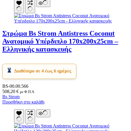
Στρώμα Bs Strom Antistress Coconut
Ανατομικό Υπέρδιπλο 170x200x25cm –
Ελληνικής κατασκευής
Διαθέσιμο σε 4 έως 6 ημέρες
BS-00.00.566
508,20
€
με Φ.Π.Α
Bs Strom
Προσθήκη στο καλάθι