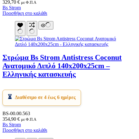
329,70
€
με Φ.Π.Α
Bs Strom
Προσθήκη στο καλάθι
Στρώμα Bs Strom Antistress Coconut
Ανατομικό Διπλό 140x200x25cm –
Ελληνικής κατασκευής
Διαθέσιμο σε 4 έως 6 ημέρες
BS-00.00.563
354,90
€
με Φ.Π.Α
Bs Strom
Προσθήκη στο καλάθι