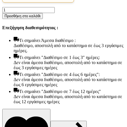
Ανώστρωμα
Bs
Προσθήκη στο καλάθι
Strom
Ruby
Επεξήγηση διαθεσιμότητας :
Ergolatex
Top
Ημίδιπλο
Tι σημαίνει Άμεσα διαθέσιμο :
110x200x6cm
Διαθέσιμο, αποστολή από το κατάστημα σε έως 3 εργάσιμες
-
ημέρες.
Ελληνικής
Tι σημαίνει "Διαθέσιμο σε 1 έως 3" ημέρες:
κατασκευής
Δεν είναι άμεσα διαθέσιμο, αποστολή από το κατάστημα σε
ποσότητα
έως 3 εργάσιμες ημέρες
Tι σημαίνει "Διαθέσιμο σε 4 έως 6 ημέρες":
Δεν είναι άμεσα διαθέσιμο, αποστολή από το κατάστημα σε
έως 6 εργάσιμες ημέρες
Tι σημαίνει "Διαθέσιμο σε 7 έως 12 ημέρες"
Είδη παραλίας και camping
Δεν είναι άμεσα διαθέσιμο, αποστολή από το κατάστημα σε
Αξεσουάρ Ειδών Έξοχης
έως 12 εργάσιμες ημέρες
Ανταλλακτικά Μπανέλας
Αντλίες
Εντατήρες
Εντομοαπωθητικα
Θήκες Πλαστικ.Αεροστεγής