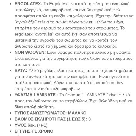
ERGOLATEX: 
Το Ergolatex είναι από τη φύση του ένα υλικό 
Καθίσματα Αιώρας
υποαλλεργικό, αντιμικροβιακό και αντιβακτηριδιακό ενώ 
Κανάτες
Κιόσκια Κήπου
προσφέρει απόλυτη ευεξία και χαλάρωση. Έχει την ιδιότητα να 
Κούνιες Παιδικές
“αγκαλιάζει” τέλεια το σώμα. Λόγω των κυψελών που έχει, 
Κούπες
επιτρέπει τον αερισμό του εσωτερικού του στρώματος. Το 
Μαξιλάρι Στρώματος Ύπνου
ergolatex “αναπνέει” και αυτό έχει σαν αποτέλεσμα να 
Μαξιλάρι Υπνόσακου
μετακινεί την υγρασία του σώματος και να κρατάει τον 
Μαξιλάρια Αιώρας
άνθρωπο ζεστό το χειμώνα και δροσερό το καλοκαίρι. 
Μπουκάλια
NON WOOVEN:
 Είναι ύφασμα πολυπροπυλενίου μη υφαντό. 
Παγοκυστες
Είναι ιδανικό για την συγκράτηση των υλικών των στρωμάτων 
Σακίδια Πλάτης
στο καπιτονέ.
Σάκοι Αδιάβροχοι
Σκηνές 2-3 Ατόμων
ΒΑΤΑ:
 Υλικό μεγάλης ελαστικότητας, το οποίο χαρακτηρίζεται 
Σκηνές 3-4 Ατόμων
για την ανθεκτικότητα και την ευκαμψία του. Είναι υγιεινό και 
Σκηνές 4-5 Ατόμων
απόλυτα ανατομικό. Λόγω του σωστού αερισμού του δεν 
Σκηνές 5-6 Ατόμων
επιτρέπει την ανάπτυξη μικροβίων.
Σκηνές 6-7 Ατόμων
ΥΦΑΣΜΑ LAMINATE :
 Το ύφασμα “ LAMINATE ” είναι φιλικό 
Σκηνές Pop up
προς τον άνθρωπο και το περιβάλλον. Έχει βελούδινη υφή και 
Σκηνές wc
δίνει απαλή αίσθηση.
Σκηνές Αυτόματες
ΤΥΠΟΣ ΑΝΩΣΤΡΩΜΑΤΟΣ: ΜΑΛΑΚΟ
Σκηνές Παράλιας
ΒΑΘΜΟΣ ΣΚΛΗΡΟΤΗΤΑΣ (1 ΕΩΣ 5): 3
Σκίαστρα Παραλλαγής
Στηρίγματα Βάσης Αιώρας
ΥΨΟΣ 6εκ. (+/-1)
Στρωματά Ύπνου Φουσκωτά
ΕΓΓΥΗΣΗ 1 ΧΡΟΝΟ
Ταξιδιωτικά Σακίδια