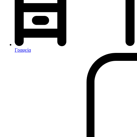
Αφυγραντήρες-Ιονιστές
Ηλεκτρικές κουβέρτες
θερμοπομποί-Convectors
Καλοριφέρ Λαδιού
Σόμπες υγραερίου
Γραφεία
Είδη παραλίας και camping
Αξεσουάρ Ειδών Έξοχης
Ανταλλακτικά Μπανέλας
Αντλίες
Εντατήρες
Εντομοαπωθητικα
Θήκες Πλαστικ.Αεροστεγής
Κουνουπιέρες
Κουρτίνες Μπαμπού
Κυάλια
Μαχαίρια
Μπλέντερ & Μίξερ
Ορθοστάτες
Πάσσαλοι