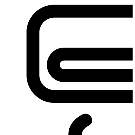
Σετ κουζίνες-φούρνοι
Φουρνάκια-Κουζινάκια
Φούρνοι Μικροκυμάτων