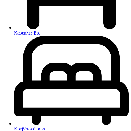
Στρώματα
Συνθέσεις Σαλονιού
Συρταριερες
Τραπεζάκια Σαλονιού
Τραπέζια εσωτερικού χώρου
Φοιτητικά Πακέτα
Εσωτερικού Χώρου
Καρέκλες Εσ.
Φωτιστικά
Μικροέπιπλα
Χαλιά
Ρολόγια
Κρεβάτοκάμαρα