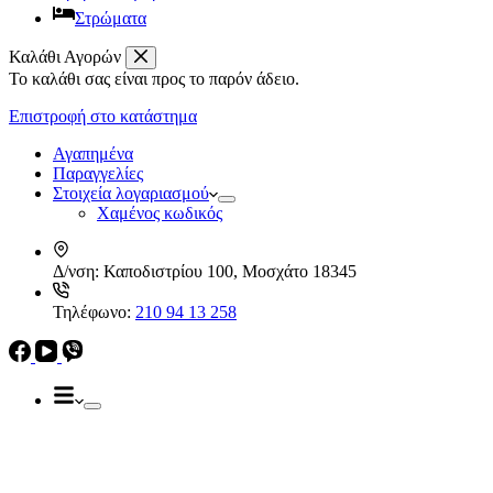
Στρώματα
Καλάθι Αγορών
Το καλάθι σας είναι προς το παρόν άδειο.
Απορροφητήρες
Ελεύθεροι
Επιστροφή στο κατάστημα
Καμινάδες
Ηλεκρικά – Ηλεκτρονικά
Πτυσσόμενοι
Αγαπημένα
Συρόμενοι
Παραγγελίες
Απορροφητήρες
Στοιχεία λογαριασμού
Ελεύθεροι
Χαμένος κωδικός
Καμινάδες
Πτυσσόμενοι
Δ/νση:
Καποδιστρίου 100, Μοσχάτο 18345
Συρόμενοι
Εντ. συσκευές
Τηλέφωνο:
210 94 13 258
Εντ. ηλεκτρικοί φούρνοι
Εντ. πλυντήρια πιάτων
Εστίες
Domino, Εντ. συσκευές
Εστίες
Αερίου
Αερίου
Επαγωγικές
Κεραμικές