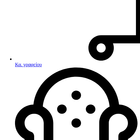
Κα. γραφείου
Λευκές συσκευές
Κουζίνες
Ηλεκτρικές κουζίνες
Σετ κουζίνες-φούρνοι
Φουρνάκια-Κουζινάκια
Κουζινομηχανές
Ηλεκτρικές κουζίνες
Κουζίνες αερίου