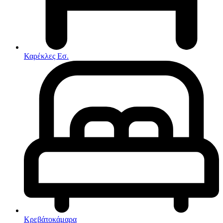
Στρώματα
Συνθέσεις Σαλονιού
Συρταριερες
Τραπεζάκια Σαλονιού
Τραπέζια εσωτερικού χώρου
Φοιτητικά Πακέτα
Εσωτερικού Χώρου
Καρέκλες Εσ.
Φωτιστικά
Μικροέπιπλα
Χαλιά
Ρολόγια
Κρεβάτοκάμαρα