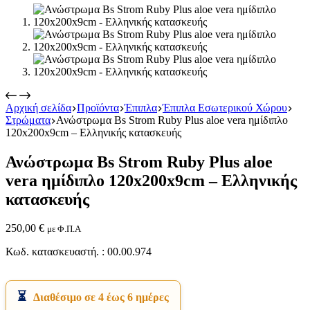
Αρχική σελίδα
Προϊόντα
Έπιπλα
Έπιπλα Εσωτερικού Χώρου
Στρώματα
Ανώστρωμα Bs Strom Ruby Plus aloe vera ημίδιπλο
Εικόνα & Ήχος
120x200x9cm – Ελληνικής κατασκευής
Hi-Fi
Ακουστικά
Ανώστρωμα Bs Strom Ruby Plus aloe
Δέκτες DVD Players
Ηχεία
vera ημίδιπλο 120x200x9cm – Ελληνικής
Κάμερες
κατασκευής
Κεραίες
Ραδιόφωνα
Τηλεοράσεις
250,00
€
με Φ.Π.Α
Κωδ. κατασκευαστή. : 00.00.974
Διαθέσιμο σε 4 έως 6 ημέρες