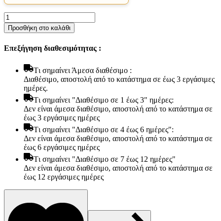
Ανώστρωμα
Bs
Προσθήκη στο καλάθι
Strom
Ruby
Επεξήγηση διαθεσιμότητας :
Plus
aloe
vera
Tι σημαίνει Άμεσα διαθέσιμο :
ημίδιπλο
Διαθέσιμο, αποστολή από το κατάστημα σε έως 3 εργάσιμες
120x200x9cm
ημέρες.
-
Tι σημαίνει "Διαθέσιμο σε 1 έως 3" ημέρες:
Ελληνικής
Δεν είναι άμεσα διαθέσιμο, αποστολή από το κατάστημα σε
κατασκευής
έως 3 εργάσιμες ημέρες
ποσότητα
Tι σημαίνει "Διαθέσιμο σε 4 έως 6 ημέρες":
Δεν είναι άμεσα διαθέσιμο, αποστολή από το κατάστημα σε
έως 6 εργάσιμες ημέρες
Tι σημαίνει "Διαθέσιμο σε 7 έως 12 ημέρες"
Είδη παραλίας και camping
Δεν είναι άμεσα διαθέσιμο, αποστολή από το κατάστημα σε
Αξεσουάρ Ειδών Έξοχης
έως 12 εργάσιμες ημέρες
Ανταλλακτικά Μπανέλας
Αντλίες
Εντατήρες
Εντομοαπωθητικα
Θήκες Πλαστικ.Αεροστεγής