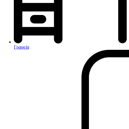
Αφυγραντήρες-Ιονιστές
Ηλεκτρικές κουβέρτες
θερμοπομποί-Convectors
Καλοριφέρ Λαδιού
Σόμπες υγραερίου
Γραφεία
Είδη παραλίας και camping
Αξεσουάρ Ειδών Έξοχης
Ανταλλακτικά Μπανέλας
Αντλίες
Εντατήρες
Εντομοαπωθητικα
Θήκες Πλαστικ.Αεροστεγής
Κουνουπιέρες
Κουρτίνες Μπαμπού
Κυάλια
Μαχαίρια
Μπλέντερ & Μίξερ
Ορθοστάτες
Πάσσαλοι