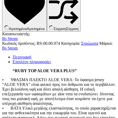
Κουνουπιέρες
Κουρτίνες Μπαμπού
Κυάλια
Μαχαίρια
Μπλέντερ & Μίξερ
Ορθοστάτες
Αγαπημένα
Αγαπημένα
Σύγριση
Σύγριση
Πάσσαλοι
Κατασκευαστής:
Πολυεργαλεία
Bs Strom
Πυξίδα-Τάβλι-Σημαία
Κωδικός προϊόντος:
BS-00.00.974
Κατηγορία:
Στρώματα
Μάρκα:
Σετ Φαγητού
Bs Strom
Σφεντόνες
Σφυρί
Περιγραφή
Σχοινί
Επιπλέον πληροφορίες
Τάπες
Ηλεκτρολογικός Εξοπλισμός
Φακοί
“RUBY TOP ALOE VERA PLUS”
Αναλώσιμα Ηλεκτρολογικού Υλικού
Φανάρια
Ανιχνευτές Κίνησης
Ψησταριές
•
ΥΦΑΣΜΑ ΠΛΕΚΤΟ ALOE VERA: Το ύφασμα jersey
Μπαταρίες
Αξεσουάρ Ομπρέλας
“ALOE VERA” είναι φιλικό προς τον άνθρωπο και το περιβάλλον.
Πολύπριζα
Βάσεις Ομπρελών
Έχει βελούδινη υφή και δίνει απαλή αίσθηση. Η ειδική
Βάση Ποθρ.Ιστού Ομπρέλας
επεξεργασία των υφασμάτων με aloe vera τα ενυδατώνει δίνοντας
Κρεμάστρα Ιστού Ομπρέλας
τους πιο μαλακή υφή, με αποτέλεσμα όταν κοιμάστε να έχετε μια
Μεταλλικοί Ιστοί
υπέροχη αίσθηση απαλότητας.
Τραπέζι Ομπρέλας
•
ΒΑΤΑ Υλικό μεγάλης ελαστικότητας, το οποίο χαρακτηρίζεται
Είδη Θαλάσσης
για την ανθεκτικότητα και την ευκαμψία του. Είναι υγιεινό και
Kayak
απόλυτα ανατομικό. Λόγω του σωστού αερισμού του δεν επιτρέπει