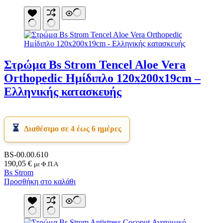
Στρώμα Bs Strom Tencel Aloe Vera
Orthopedic Ημίδιπλο 120x200x19cm –
Ελληνικής κατασκευής
Διαθέσιμο σε 4 έως 6 ημέρες
BS-00.00.610
190,05
€
με Φ.Π.Α
Bs Strom
Προσθήκη στο καλάθι