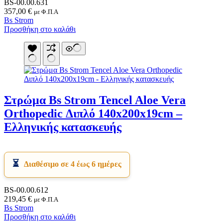
BS-00.00.631
357,00
€
με Φ.Π.Α
Bs Strom
Προσθήκη στο καλάθι
Στρώμα Bs Strom Tencel Aloe Vera
Orthopedic Διπλό 140x200x19cm –
Ελληνικής κατασκευής
Διαθέσιμο σε 4 έως 6 ημέρες
BS-00.00.612
219,45
€
με Φ.Π.Α
Bs Strom
Προσθήκη στο καλάθι