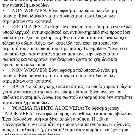
Sup Σανίδες
την ανάπτυξη μικροβίων.
Αντλία Για Μπάλες
•
NON WOOVEN: Είναι ύφασμα πολυπροπυλενίου μη
Αξεσουάρ Για Kayak
υφαντό. Είναι ιδανικό για την συγκράτηση των υλικών των
Βάζα δαπέδου
Αξεσουάρ Για Sup
στρωμάτων στο καπιτονέ.
Γλάστρες
Απόχες
•
ERGOLATEX: Το Ergolatex είναι από τη φύση του ένα υλικό
Βιτρίνες
Βάρκες Φουσκωτές
υποαλλεργικό, αντιμικροβιακό και αντιβακτηριακό ενώ προσφέρει
Κουπιά
απόλυτη ευεξία και χαλάρωση. Έχει την ιδιότητα να “αγκαλιάζει”
Μπαλάκια
τέλεια το σώμα. Λόγω των κυψελών που έχει, επιτρέπει τον
Πισίνες Φουσκωτές
αερισμό του εσωτερικού του στρώματος. Το ergolatex “αναπνέει”
Ρακέτες
και αυτό έχει σαν αποτέλεσμα να μετακινεί την υγρασία του
Σανίδες Θαλάσσης
σώματος και να κρατάει τον άνθρωπο ζεστό το χειμώνα και
Στρωματά Φουσκωτά
δροσερό το καλοκαίρι.
Ψάθες
•
NON WOOVEN: Είναι ύφασμα πολυπροπυλενίου μη
Είδη Θέρμανσης
υφαντό. Είναι ιδανικό για την συγκράτηση των υλικών των
Εξαρτήματα Για Ξυλόσομπες
στρωμάτων στο καπιτονέ.
Είδη Κάμπινγκ
•
ΒΑΤΑ Υλικό μεγάλης ελαστικότητας, το οποίο χαρακτηρίζεται
Αιώρες
για την ανθεκτικότητα και την ευκαμψία του. Είναι υγιεινό και
Βάση Αιώρας
απόλυτα ανατομικό. Λόγω του σωστού αερισμού του δεν επιτρέπει
Δάπεδα Σκηνών
την ανάπτυξη μικροβίων.
Δοχεία Βενζίνης
•
ΥΦΑΣΜΑ ΠΛΕΚΤΟ ALOE VERA: Το ύφασμα jersey
Δοχεία Νερού
“ALOE VERA” είναι φιλικό προς τον άνθρωπο και το περιβάλλον.
Εσωτ.Επένδυση Υπνόσακου
Έχει βελούδινη υφή και δίνει απαλή αίσθηση. Η ειδική
Ηλιακά Δοχεία
επεξεργασία των υφασμάτων με aloe vera τα ενυδατώνει δίνοντας
Θέρμος
τους πιο μαλακή υφή, με αποτέλεσμα όταν κοιμάστε να έχετε μια
Θέρμος Φαγητού