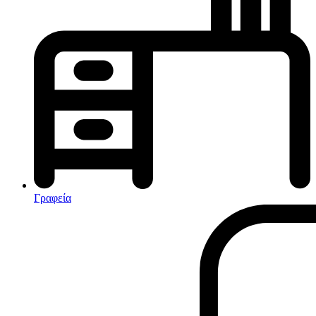
Κλιματισμός-Θέρμανση
Κλιματιστικά
Ηλεκτρικά Καλοριφέρ
Καλοριφέρ Λαδιού
θερμοπομποί-Convectors
Ηλεκτρικά Καλοριφέρ
Εντομοαπωθητικα
Ηλεκτρικές κουβέρτες
Γραφεία
Ανεμιστήρες
Αφυγραντήρες-Ιονιστές
Ηλεκτρικές κουβέρτες
θερμοπομποί-Convectors
Καλοριφέρ Λαδιού
Σόμπες υγραερίου