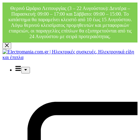
Θερινό Ωράριο Λειτουργίας (3 – 22 Αυγούστου): Δευτέρα –
Παρασκευή: 09:00 – 17:00 και Σάββατο: 09:00 – 15:00. Το
κατάστημα θα παραμείνει κλειστό από 10 έως 15 Αυγούστου.
Λόγω θερινού κλεισίματος προμηθευτών και μεταφορικών
εταιρειών, οι παραγγελίες επίπλων θα εξυπηρετούνται από τις
24 Αυγούστου με σειρά προτεραιότητας.
Μετάβαση
στο
περιεχόμενο