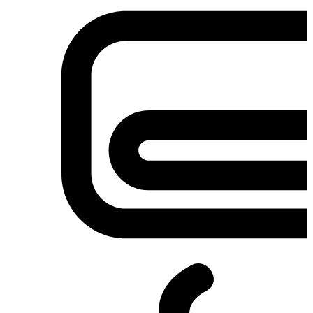
Σετ κουζίνες-φούρνοι
Φουρνάκια-Κουζινάκια
Φούρνοι Μικροκυμάτων