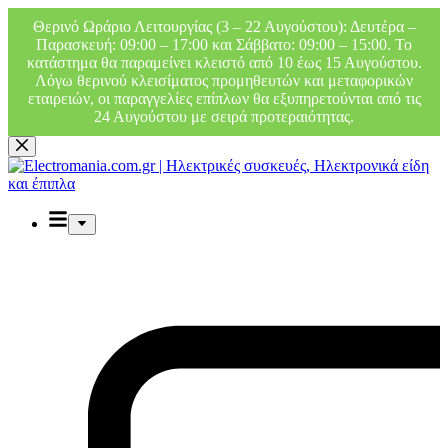
Θερινό Ωράριο Λειτουργίας (3 – 22 Αυγούστου): Δευτέρα –
Παρασκευή: 09:00 – 17:00 και Σάββατο: 09:00 – 15:00. Το
κατάστημα θα παραμείνει κλειστό από 10 έως 15 Αυγούστου.
Λόγω θερινού κλεισίματος προμηθευτών και μεταφορικών
εταιρειών, οι παραγγελίες επίπλων θα εξυπηρετούνται από τις
24 Αυγούστου με σειρά προτεραιότητας.
Μετάβαση
στο
περιεχόμενο