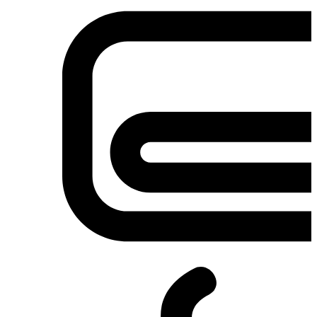
Σετ κουζίνες-φούρνοι
Φουρνάκια-Κουζινάκια
Φούρνοι Μικροκυμάτων