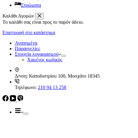
Στρώματα
Καλάθι Αγορών
Το καλάθι σας είναι προς το παρόν άδειο.
Απορροφητήρες
Ελεύθεροι
Επιστροφή στο κατάστημα
Καμινάδες
Ηλεκρικά – Ηλεκτρονικά
Πτυσσόμενοι
Αγαπημένα
Συρόμενοι
Παραγγελίες
Απορροφητήρες
Στοιχεία λογαριασμού
Ελεύθεροι
Χαμένος κωδικός
Καμινάδες
Πτυσσόμενοι
Δ/νση:
Καποδιστρίου 100, Μοσχάτο 18345
Συρόμενοι
Εντ. συσκευές
Τηλέφωνο:
210 94 13 258
Εντ. ηλεκτρικοί φούρνοι
Εντ. πλυντήρια πιάτων
Εστίες
Domino, Εντ. συσκευές
Εστίες
Αερίου
Αερίου
Επαγωγικές
Κεραμικές