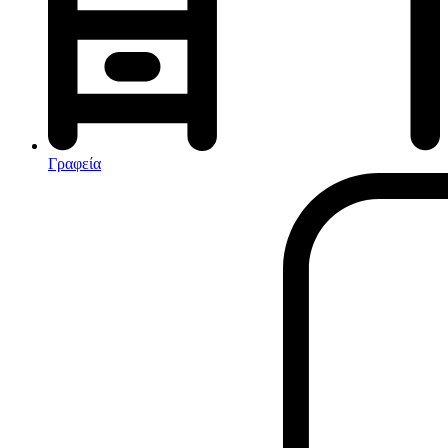
Αφυγραντήρες-Ιονιστές
Ηλεκτρικές κουβέρτες
θερμοπομποί-Convectors
Καλοριφέρ Λαδιού
Σόμπες υγραερίου
Γραφεία
Είδη παραλίας και camping
Αξεσουάρ Ειδών Έξοχης
Ανταλλακτικά Μπανέλας
Αντλίες
Εντατήρες
Εντομοαπωθητικα
Θήκες Πλαστικ.Αεροστεγής
Κουνουπιέρες
Κουρτίνες Μπαμπού
Κυάλια
Μαχαίρια
Μπλέντερ & Μίξερ
Ορθοστάτες
Πάσσαλοι