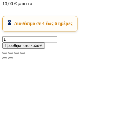
10,00
€
με Φ.Π.Α
Διαθέσιμο σε 4 έως 6 ημέρες
ΜΑΣΚΑ
CRISTAL
Προσθήκη στο καλάθι
LINE
SENIOR
ZENIT
JUNIOR-
ΕΦΗΒΙΚΗ
ποσότητα