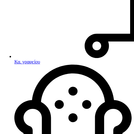
Κα. γραφείου
Λευκές συσκευές
Κουζίνες
Ηλεκτρικές κουζίνες
Σετ κουζίνες-φούρνοι
Φουρνάκια-Κουζινάκια
Κουζινομηχανές
Ηλεκτρικές κουζίνες
Κουζίνες αερίου