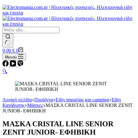
Εστίες
Αερίου
Αερίου
Επαγωγικές
Κεραμικές
Σετ κουζίνες-φούρνοι
Φουρνάκια-Κουζινάκια
Φούρνοι Μικροκυμάτων
No
Καλάθι
0,00
€
0
results
Αγορών
Μενού
🔍
Αρχική σελίδα
Προϊόντα
Είδη παραλίας και camping
Είδη
Κατάδυσης
Μάσκες
ΜΑΣΚΑ CRISTAL LINE SENIOR ZENIT
JUNIOR- ΕΦΗΒΙΚΗ
ΜΑΣΚΑ CRISTAL LINE SENIOR
ZENIT JUNIOR- ΕΦΗΒΙΚΗ