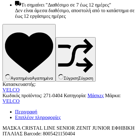
Tι σημαίνει "Διαθέσιμο σε 7 έως 12 ημέρες"
Δεν είναι άμεσα διαθέσιμο, αποστολή από το κατάστημα σε
έως 12 εργάσιμες ημέρες
Αγαπημένα
Αγαπημένα
Σύγριση
Σύγριση
Κατασκευαστής:
VELCO
Κωδικός προϊόντος:
271-0404
Κατηγορία:
Μάσκες
Μάρκα:
VELCO
Είδη παραλίας και camping
Αξεσουάρ Ειδών Έξοχης
Περιγραφή
Ανταλλακτικά Μπανέλας
Επιπλέον πληροφορίες
Αντλίες
Εντατήρες
ΜΑΣΚΑ CRISTAL LINE SENIOR ZENIT JUNIOR ΕΦΗΒΙΚΗ
Εντομοαπωθητικα
ΙΤΑΛΙΑΣ Barcode: 8005421150404
Θήκες Πλαστικ.Αεροστεγής