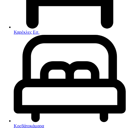
Στρώματα
Συνθέσεις Σαλονιού
Συρταριερες
Τραπεζάκια Σαλονιού
Τραπέζια εσωτερικού χώρου
Φοιτητικά Πακέτα
Εσωτερικού Χώρου
Καρέκλες Εσ.
Φωτιστικά
Μικροέπιπλα
Χαλιά
Ρολόγια
Κρεβάτοκάμαρα