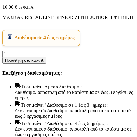
10,00
€
με Φ.Π.Α
ΜΑΣΚΑ CRISTAL LINE SENIOR ZENIT JUNIOR- ΕΦΗΒΙΚΗ
Διαθέσιμο σε 4 έως 6 ημέρες
ΜΑΣΚΑ
Εικόνα & Ήχος
CRISTAL
Προσθήκη στο καλάθι
Hi-Fi
LINE
Ακουστικά
SENIOR
Δέκτες DVD Players
Επεξήγηση διαθεσιμότητας :
ZENIT
Ηχεία
JUNIOR-
Κάμερες
ΕΦΗΒΙΚΗ
Tι σημαίνει Άμεσα διαθέσιμο :
Κεραίες
ποσότητα
Διαθέσιμο, αποστολή από το κατάστημα σε έως 3 εργάσιμες
Ραδιόφωνα
ημέρες.
Τηλεοράσεις
Tι σημαίνει "Διαθέσιμο σε 1 έως 3" ημέρες:
Δεν είναι άμεσα διαθέσιμο, αποστολή από το κατάστημα σε
έως 3 εργάσιμες ημέρες
Tι σημαίνει "Διαθέσιμο σε 4 έως 6 ημέρες":
Δεν είναι άμεσα διαθέσιμο, αποστολή από το κατάστημα σε
έως 6 εργάσιμες ημέρες