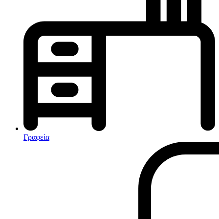
Κλιματισμός-Θέρμανση
Κλιματιστικά
Ηλεκτρικά Καλοριφέρ
Καλοριφέρ Λαδιού
θερμοπομποί-Convectors
Ηλεκτρικά Καλοριφέρ
Εντομοαπωθητικα
Ηλεκτρικές κουβέρτες
Γραφεία
Ανεμιστήρες
Αφυγραντήρες-Ιονιστές
Ηλεκτρικές κουβέρτες
θερμοπομποί-Convectors
Καλοριφέρ Λαδιού
Σόμπες υγραερίου