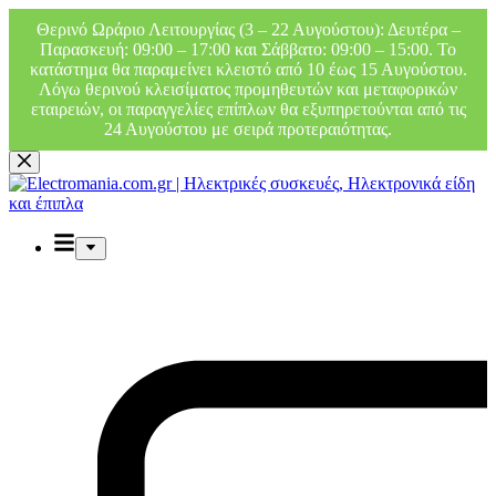
Θερινό Ωράριο Λειτουργίας (3 – 22 Αυγούστου): Δευτέρα –
Παρασκευή: 09:00 – 17:00 και Σάββατο: 09:00 – 15:00. Το
κατάστημα θα παραμείνει κλειστό από 10 έως 15 Αυγούστου.
Λόγω θερινού κλεισίματος προμηθευτών και μεταφορικών
εταιρειών, οι παραγγελίες επίπλων θα εξυπηρετούνται από τις
24 Αυγούστου με σειρά προτεραιότητας.
Μετάβαση
στο
περιεχόμενο