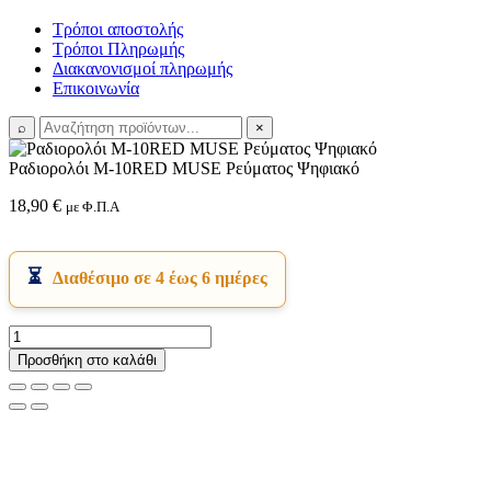
Τρόποι αποστολής
Τρόποι Πληρωμής
Διακανονισμοί πληρωμής
Επικοινωνία
⌕
×
Ραδιορολόι M-10RED MUSE Ρεύματος Ψηφιακό
18,90
€
με Φ.Π.Α
Διαθέσιμο σε 4 έως 6 ημέρες
Ραδιορολόι
M-
Προσθήκη στο καλάθι
10RED
MUSE
Ρεύματος
Ψηφιακό
ποσότητα