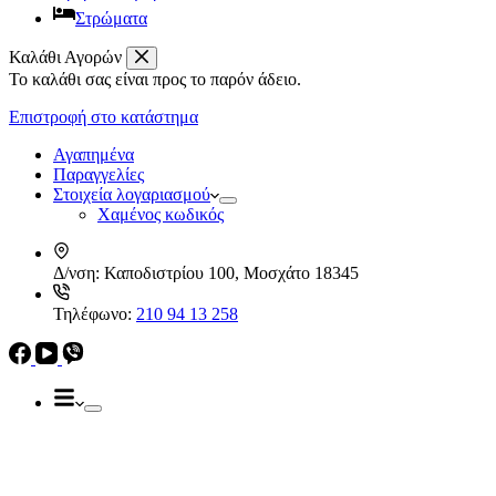
Στρώματα
Καλάθι Αγορών
Το καλάθι σας είναι προς το παρόν άδειο.
Απορροφητήρες
Ελεύθεροι
Επιστροφή στο κατάστημα
Καμινάδες
Ηλεκρικά – Ηλεκτρονικά
Πτυσσόμενοι
Αγαπημένα
Συρόμενοι
Παραγγελίες
Απορροφητήρες
Στοιχεία λογαριασμού
Ελεύθεροι
Χαμένος κωδικός
Καμινάδες
Πτυσσόμενοι
Δ/νση:
Καποδιστρίου 100, Μοσχάτο 18345
Συρόμενοι
Εντ. συσκευές
Τηλέφωνο:
210 94 13 258
Εντ. ηλεκτρικοί φούρνοι
Εντ. πλυντήρια πιάτων
Εστίες
Domino, Εντ. συσκευές
Εστίες
Αερίου
Αερίου
Επαγωγικές
Κεραμικές