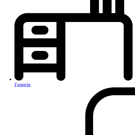
Κλιματισμός-Θέρμανση
Κλιματιστικά
Ηλεκτρικά Καλοριφέρ
Καλοριφέρ Λαδιού
θερμοπομποί-Convectors
Ηλεκτρικά Καλοριφέρ
Εντομοαπωθητικα
Ηλεκτρικές κουβέρτες
Γραφεία
Ανεμιστήρες
Αφυγραντήρες-Ιονιστές
Ηλεκτρικές κουβέρτες
θερμοπομποί-Convectors
Καλοριφέρ Λαδιού
Σόμπες υγραερίου