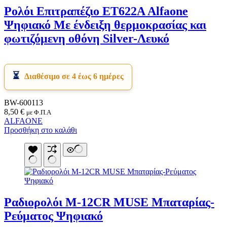
Ρολόι Επιτραπέζιο ET622A Alfaone
Ψηφιακό Με ένδειξη θερμοκρασίας και
φωτιζόμενη οθόνη Silver-Λευκό
Διαθέσιμο σε 4 έως 6 ημέρες
BW-600113
8,50
€
με Φ.Π.Α
ALFAONE
Προσθήκη στο καλάθι
Ραδιορολόι M-12CR MUSE Μπαταρίας-
Ρεύματος Ψηφιακό