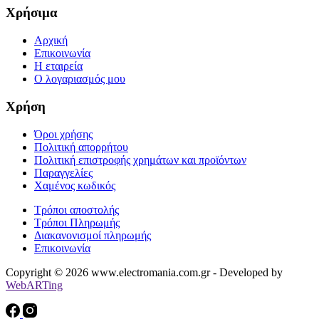
Χρήσιμα
Αρχική
Επικοινωνία
Η εταιρεία
Ο λογαριασμός μου
Χρήση
Όροι χρήσης
Πολιτική απορρήτου
Πολιτική επιστροφής χρημάτων και προϊόντων
Παραγγελίες
Χαμένος κωδικός
Τρόποι αποστολής
Τρόποι Πληρωμής
Διακανονισμοί πληρωμής
Επικοινωνία
Copyright © 2026 www.electromania.com.gr - Developed by
WebARTing