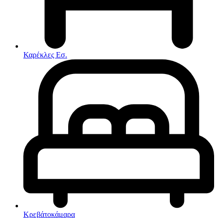
Στρώματα
Συνθέσεις Σαλονιού
Συρταριερες
Τραπεζάκια Σαλονιού
Τραπέζια εσωτερικού χώρου
Φοιτητικά Πακέτα
Εσωτερικού Χώρου
Καρέκλες Εσ.
Φωτιστικά
Μικροέπιπλα
Χαλιά
Ρολόγια
Κρεβάτοκάμαρα