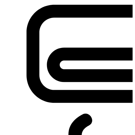
Σετ κουζίνες-φούρνοι
Φουρνάκια-Κουζινάκια
Φούρνοι Μικροκυμάτων