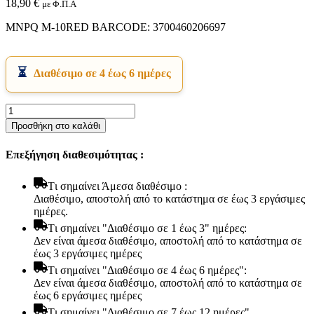
18,90
€
με Φ.Π.Α
MNPQ M-10RED BARCODE: 3700460206697
Διαθέσιμο σε 4 έως 6 ημέρες
Ραδιορολόι
M-
Προσθήκη στο καλάθι
Εικόνα & Ήχος
10RED
Hi-Fi
MUSE
Ακουστικά
Επεξήγηση διαθεσιμότητας :
Ρεύματος
Δέκτες DVD Players
Ψηφιακό
Ηχεία
ποσότητα
Tι σημαίνει Άμεσα διαθέσιμο :
Κάμερες
Διαθέσιμο, αποστολή από το κατάστημα σε έως 3 εργάσιμες
Κεραίες
ημέρες.
Ραδιόφωνα
Τηλεοράσεις
Tι σημαίνει "Διαθέσιμο σε 1 έως 3" ημέρες:
Δεν είναι άμεσα διαθέσιμο, αποστολή από το κατάστημα σε
έως 3 εργάσιμες ημέρες
Tι σημαίνει "Διαθέσιμο σε 4 έως 6 ημέρες":
Δεν είναι άμεσα διαθέσιμο, αποστολή από το κατάστημα σε
έως 6 εργάσιμες ημέρες
Tι σημαίνει "Διαθέσιμο σε 7 έως 12 ημέρες"