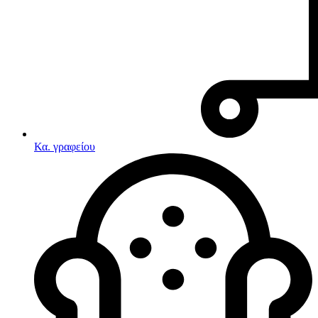
Κα. γραφείου
Λευκές συσκευές
Κουζίνες
Ηλεκτρικές κουζίνες
Σετ κουζίνες-φούρνοι
Φουρνάκια-Κουζινάκια
Κουζινομηχανές
Ηλεκτρικές κουζίνες
Κουζίνες αερίου