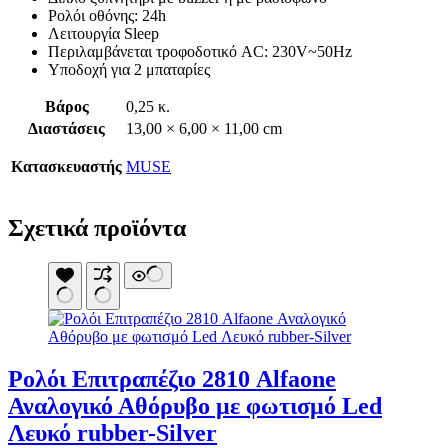
Κουνουπιέρες
Ρολόι οθόνης: 24h
Κουρτίνες Μπαμπού
Λειτουργία Sleep
Κυάλια
Περιλαμβάνεται τροφοδοτικό AC: 230V~50Hz
Μαχαίρια
Υποδοχή για 2 μπαταρίες
Μπλέντερ & Μίξερ
Ορθοστάτες
Βάρος
0,25 κ.
Πάσσαλοι
Διαστάσεις
13,00 × 6,00 × 11,00 cm
Πολυεργαλεία
Πυξίδα-Τάβλι-Σημαία
Κατασκευαστής
MUSE
Σετ Φαγητού
Σφεντόνες
Σφυρί
Σχετικά προϊόντα
Σχοινί
Τάπες
Ηλεκτρολογικός Εξοπλισμός
Φακοί
Αναλώσιμα Ηλεκτρολογικού Υλικού
Φανάρια
Ανιχνευτές Κίνησης
Ψησταριές
Μπαταρίες
Αξεσουάρ Ομπρέλας
Πολύπριζα
Βάσεις Ομπρελών
Βάση Ποθρ.Ιστού Ομπρέλας
Κρεμάστρα Ιστού Ομπρέλας
Ρολόι Επιτραπέζιο 2810 Alfaone
Μεταλλικοί Ιστοί
Αναλογικό Αθόρυβο με φωτισμό Led
Τραπέζι Ομπρέλας
Είδη Θαλάσσης
Λευκό rubber-Silver
Kayak