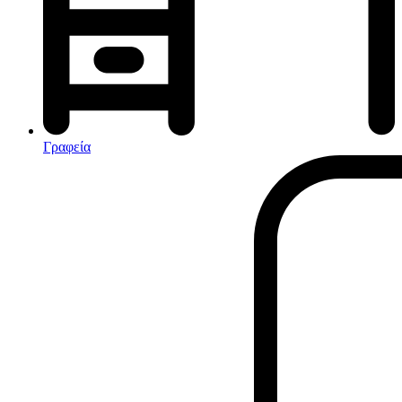
Αφυγραντήρες-Ιονιστές
Ηλεκτρικές κουβέρτες
θερμοπομποί-Convectors
Καλοριφέρ Λαδιού
Σόμπες υγραερίου
Γραφεία
Είδη παραλίας και camping
Αξεσουάρ Ειδών Έξοχης
Ανταλλακτικά Μπανέλας
Αντλίες
Εντατήρες
Εντομοαπωθητικα
Θήκες Πλαστικ.Αεροστεγής
Κουνουπιέρες
Κουρτίνες Μπαμπού
Κυάλια
Μαχαίρια
Μπλέντερ & Μίξερ
Ορθοστάτες
Πάσσαλοι