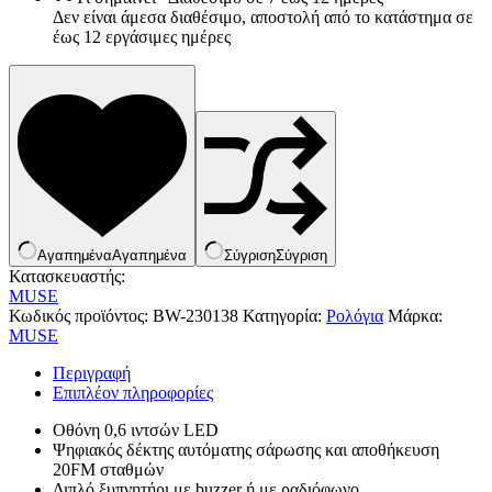
Δεν είναι άμεσα διαθέσιμο, αποστολή από το κατάστημα σε
έως 12 εργάσιμες ημέρες
Αγαπημένα
Αγαπημένα
Σύγριση
Σύγριση
Κατασκευαστής:
MUSE
Κωδικός προϊόντος:
BW-230138
Κατηγορία:
Ρολόγια
Μάρκα:
MUSE
Είδη παραλίας και camping
Περιγραφή
Αξεσουάρ Ειδών Έξοχης
Επιπλέον πληροφορίες
Ανταλλακτικά Μπανέλας
Αντλίες
Οθόνη 0,6 ιντσών LED
Εντατήρες
Ψηφιακός δέκτης αυτόματης σάρωσης και αποθήκευση
Εντομοαπωθητικα
20FM σταθμών
Θήκες Πλαστικ.Αεροστεγής
Διπλό ξυπνητήρι με buzzer ή με ραδιόφωνο