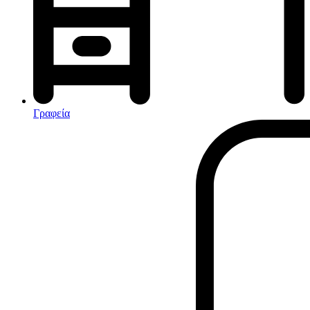
Αφυγραντήρες-Ιονιστές
Ηλεκτρικές κουβέρτες
θερμοπομποί-Convectors
Καλοριφέρ Λαδιού
Σόμπες υγραερίου
Γραφεία
Είδη παραλίας και camping
Αξεσουάρ Ειδών Έξοχης
Ανταλλακτικά Μπανέλας
Αντλίες
Εντατήρες
Εντομοαπωθητικα
Θήκες Πλαστικ.Αεροστεγής
Κουνουπιέρες
Κουρτίνες Μπαμπού
Κυάλια
Μαχαίρια
Μπλέντερ & Μίξερ
Ορθοστάτες
Πάσσαλοι