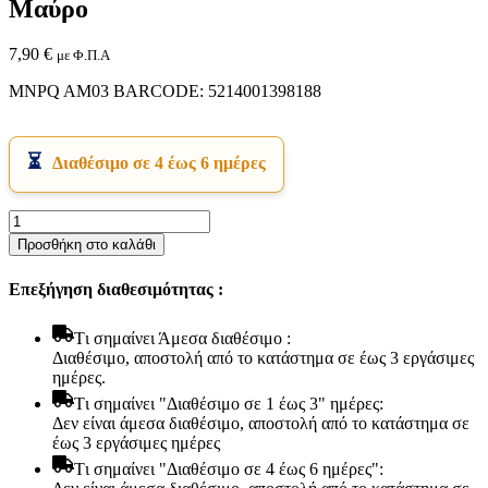
Μαύρο
7,90
€
με Φ.Π.Α
MNPQ AM03 BARCODE: 5214001398188
Διαθέσιμο σε 4 έως 6 ημέρες
Εικόνα & Ήχος
Hi-Fi
Ρολόι
Ακουστικά
Επιτραπέζιο
Προσθήκη στο καλάθι
Δέκτες DVD Players
AM03
Ηχεία
Alfaone
Επεξήγηση διαθεσιμότητας :
Κάμερες
Αναλογικό
Κεραίες
Αθόρυβο
Ραδιόφωνα
Μεταλλικό
Tι σημαίνει Άμεσα διαθέσιμο :
Τηλεοράσεις
Chrome-
Διαθέσιμο, αποστολή από το κατάστημα σε έως 3 εργάσιμες
Μαύρο
ημέρες.
ποσότητα
Tι σημαίνει "Διαθέσιμο σε 1 έως 3" ημέρες:
Δεν είναι άμεσα διαθέσιμο, αποστολή από το κατάστημα σε
έως 3 εργάσιμες ημέρες
Tι σημαίνει "Διαθέσιμο σε 4 έως 6 ημέρες":