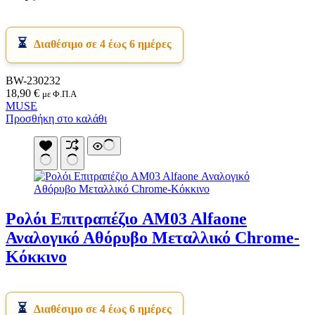
Διαθέσιμο σε 4 έως 6 ημέρες
BW-230232
18,90
€
με Φ.Π.Α
MUSE
Προσθήκη στο καλάθι
Ρολόι Επιτραπέζιο AM03 Alfaone
Αναλογικό Αθόρυβο Μεταλλικό Chrome-
Κόκκινο
Διαθέσιμο σε 4 έως 6 ημέρες