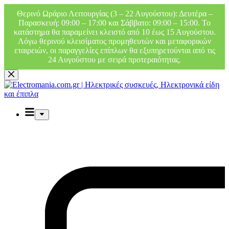
Θερινό Ωράριο Λειτουργίας (3 – 22 Αυγούστου): Δευτέρα –
Παρασκευή: 09:00 – 17:00 και Σάββατο: 09:00 – 15:00. Το
κατάστημα θα παραμείνει κλειστό από 10 έως 15 Αυγούστου.
Λόγω θερινού κλεισίματος προμηθευτών και μεταφορικών
εταιρειών, οι παραγγελίες επίπλων θα εξυπηρετούνται από τις
24 Αυγούστου με σειρά προτεραιότητας.
Μετάβαση
στο
περιεχόμενο