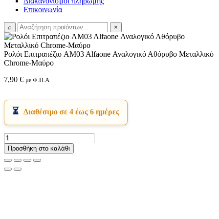
Διακανονισμοί πληρωμής
Επικοινωνία
⌕
×
Ρολόι Επιτραπέζιο AM03 Alfaone Αναλογικό Αθόρυβο Μεταλλικό
Chrome-Μαύρο
7,90
€
με Φ.Π.Α
Διαθέσιμο σε 4 έως 6 ημέρες
Ρολόι
Επιτραπέζιο
Προσθήκη στο καλάθι
AM03
Alfaone
Αναλογικό
Αθόρυβο
Μεταλλικό
Chrome-
Μαύρο
ποσότητα