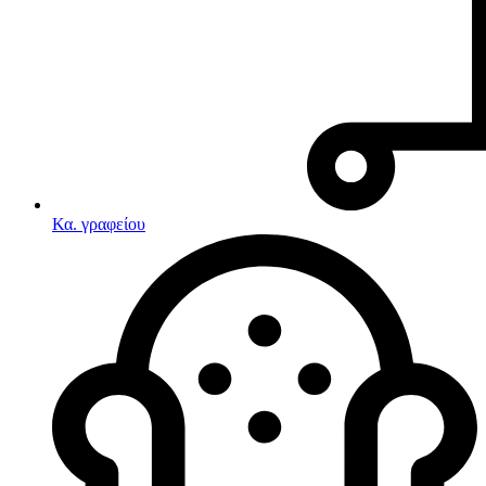
Κα. γραφείου
Λευκές συσκευές
Κουζίνες
Ηλεκτρικές κουζίνες
Σετ κουζίνες-φούρνοι
Φουρνάκια-Κουζινάκια
Κουζινομηχανές
Ηλεκτρικές κουζίνες
Κουζίνες αερίου