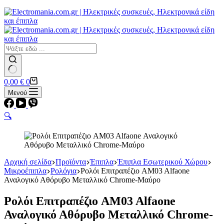
Εστίες
Αερίου
Αερίου
Επαγωγικές
Κεραμικές
Σετ κουζίνες-φούρνοι
Φουρνάκια-Κουζινάκια
Φούρνοι Μικροκυμάτων
No
Καλάθι
0,00
€
0
results
Αγορών
Μενού
🔍
Αρχική σελίδα
Προϊόντα
Έπιπλα
Έπιπλα Εσωτερικού Χώρου
Μικροέπιπλα
Ρολόγια
Ρολόι Επιτραπέζιο AM03 Alfaone
Αναλογικό Αθόρυβο Μεταλλικό Chrome-Μαύρο
Ρολόι Επιτραπέζιο AM03 Alfaone
Αναλογικό Αθόρυβο Μεταλλικό Chrome-