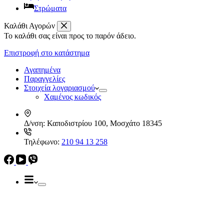
Στρώματα
Καλάθι Αγορών
Το καλάθι σας είναι προς το παρόν άδειο.
Απορροφητήρες
Ελεύθεροι
Επιστροφή στο κατάστημα
Καμινάδες
Ηλεκρικά – Ηλεκτρονικά
Πτυσσόμενοι
Αγαπημένα
Συρόμενοι
Παραγγελίες
Απορροφητήρες
Στοιχεία λογαριασμού
Ελεύθεροι
Χαμένος κωδικός
Καμινάδες
Πτυσσόμενοι
Δ/νση:
Καποδιστρίου 100, Μοσχάτο 18345
Συρόμενοι
Εντ. συσκευές
Τηλέφωνο:
210 94 13 258
Εντ. ηλεκτρικοί φούρνοι
Εντ. πλυντήρια πιάτων
Εστίες
Domino, Εντ. συσκευές
Εστίες
Αερίου
Αερίου
Επαγωγικές
Κεραμικές