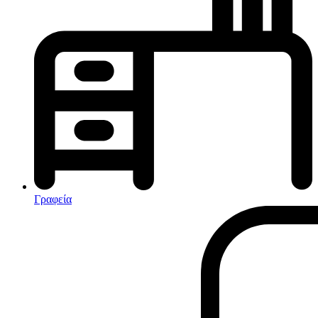
Κλιματισμός-Θέρμανση
Κλιματιστικά
Ηλεκτρικά Καλοριφέρ
Καλοριφέρ Λαδιού
θερμοπομποί-Convectors
Ηλεκτρικά Καλοριφέρ
Εντομοαπωθητικα
Ηλεκτρικές κουβέρτες
Γραφεία
Ανεμιστήρες
Αφυγραντήρες-Ιονιστές
Ηλεκτρικές κουβέρτες
θερμοπομποί-Convectors
Καλοριφέρ Λαδιού
Σόμπες υγραερίου