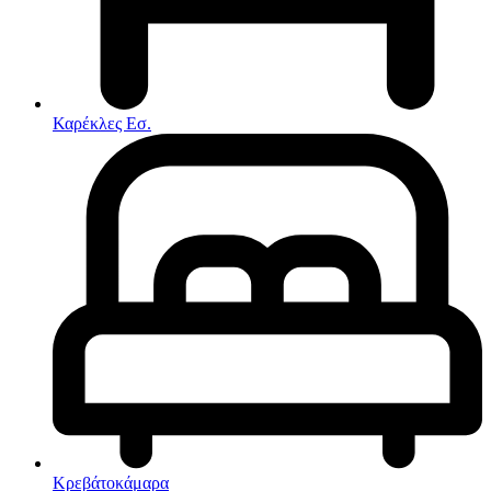
Στρώματα
Συνθέσεις Σαλονιού
Συρταριερες
Τραπεζάκια Σαλονιού
Τραπέζια εσωτερικού χώρου
Φοιτητικά Πακέτα
Εσωτερικού Χώρου
Καρέκλες Εσ.
Φωτιστικά
Μικροέπιπλα
Χαλιά
Ρολόγια
Κρεβάτοκάμαρα