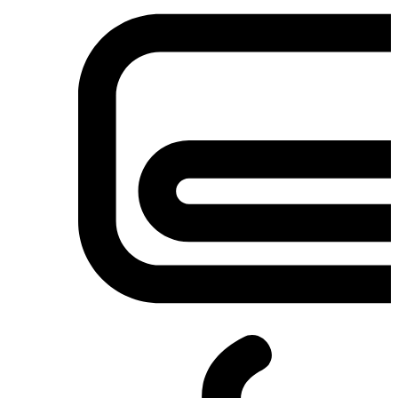
Σετ κουζίνες-φούρνοι
Φουρνάκια-Κουζινάκια
Φούρνοι Μικροκυμάτων