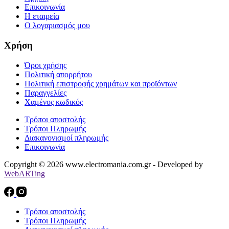
Επικοινωνία
Η εταιρεία
Ο λογαριασμός μου
Χρήση
Όροι χρήσης
Πολιτική απορρήτου
Πολιτική επιστροφής χρημάτων και προϊόντων
Παραγγελίες
Χαμένος κωδικός
Τρόποι αποστολής
Τρόποι Πληρωμής
Διακανονισμοί πληρωμής
Επικοινωνία
Copyright © 2026 www.electromania.com.gr - Developed by
WebARTing
Τρόποι αποστολής
Τρόποι Πληρωμής