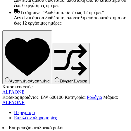
Δεν είναι άμεσα διαθέσιμο, αποστολή από το κατάστημα σε
έως 6 εργάσιμες ημέρες
Tι σημαίνει "Διαθέσιμο σε 7 έως 12 ημέρες"
Δεν είναι άμεσα διαθέσιμο, αποστολή από το κατάστημα σε
έως 12 εργάσιμες ημέρες
Αγαπημένα
Αγαπημένα
Σύγριση
Σύγριση
Κατασκευαστής:
ALFAONE
Κωδικός προϊόντος:
BW-600106
Κατηγορία:
Ρολόγια
Μάρκα:
Είδη παραλίας και camping
ALFAONE
Αξεσουάρ Ειδών Έξοχης
Ανταλλακτικά Μπανέλας
Περιγραφή
Αντλίες
Επιπλέον πληροφορίες
Εντατήρες
Εντομοαπωθητικα
Επιτραπέζιο αναλογικό ρολόι
Θήκες Πλαστικ.Αεροστεγής