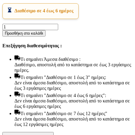
Διαθέσιμο σε 4 έως 6 ημέρες
Στρώμα
Bs
Προσθήκη στο καλάθι
Strom
Calmness
Επεξήγηση διαθεσιμότητας :
Μassage
Soft
υπέρδιπλο
Tι σημαίνει Άμεσα διαθέσιμο :
2
Διαθέσιμο, αποστολή από το κατάστημα σε έως 3 εργάσιμες
όψεων
ημέρες.
190x190x20cm
Tι σημαίνει "Διαθέσιμο σε 1 έως 3" ημέρες:
-
Δεν είναι άμεσα διαθέσιμο, αποστολή από το κατάστημα σε
Ελληνικής
έως 3 εργάσιμες ημέρες
κατασκευής
Tι σημαίνει "Διαθέσιμο σε 4 έως 6 ημέρες":
ποσότητα
Είδη παραλίας και camping
Δεν είναι άμεσα διαθέσιμο, αποστολή από το κατάστημα σε
Αξεσουάρ Ειδών Έξοχης
έως 6 εργάσιμες ημέρες
Ανταλλακτικά Μπανέλας
Tι σημαίνει "Διαθέσιμο σε 7 έως 12 ημέρες"
Αντλίες
Δεν είναι άμεσα διαθέσιμο, αποστολή από το κατάστημα σε
Εντατήρες
έως 12 εργάσιμες ημέρες
Εντομοαπωθητικα
Θήκες Πλαστικ.Αεροστεγής