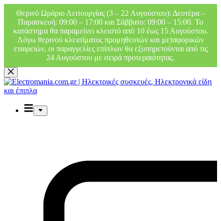
Θερινό Ωράριο Λειτουργίας (3 – 22 Αυγούστου): Δευτέρα –
Παρασκευή: 09:00 – 17:00 και Σάββατο: 09:00 – 15:00. Το
κατάστημα θα παραμείνει κλειστό από 10 έως 15 Αυγούστου.
Λόγω θερινού κλεισίματος προμηθευτών και μεταφορικών
εταιρειών, οι παραγγελίες επίπλων θα εξυπηρετούνται από τις
24 Αυγούστου με σειρά προτεραιότητας.
Μετάβαση
στο
περιεχόμενο