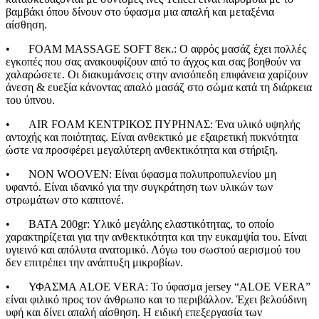
Sup Σανίδες
βαμβάκι όπου δίνουν στο ύφασμα μια απαλή και μεταξένια
Αντλία Για Μπάλες
αίσθηση.
Αξεσουάρ Για Kayak
Βάζα δαπέδου
Αξεσουάρ Για Sup
•
FOAM MASSAGE SOFT 8εκ.: Ο αφρός μασάζ έχει πολλές
Γλάστρες
Απόχες
εγκοπές που σας ανακουφίζουν από το άγχος και σας βοηθούν να
Βιτρίνες
Βάρκες Φουσκωτές
χαλαρώσετε. Οι διακυμάνσεις στην ανισόπεδη επιφάνεια χαρίζουν
Κουπιά
άνεση & ευεξία κάνοντας απαλό μασάζ στο σώμα κατά τη διάρκεια
Μπαλάκια
του ύπνου.
Πισίνες Φουσκωτές
•
AIR FOAM ΚΕΝΤΡΙΚΟΣ ΠΥΡΗΝΑΣ: Ένα υλικό υψηλής
Ρακέτες
αντοχής και ποιότητας. Είναι ανθεκτικό με εξαιρετική πυκνότητα
Σανίδες Θαλάσσης
ώστε να προσφέρει μεγαλύτερη ανθεκτικότητα και στήριξη.
Στρωματά Φουσκωτά
Ψάθες
•
NON WOOVEN: Είναι ύφασμα πολυπροπυλενίου μη
Είδη Θέρμανσης
υφαντό. Είναι ιδανικό για την συγκράτηση των υλικών των
Εξαρτήματα Για Ξυλόσομπες
στρωμάτων στο καπιτονέ.
Είδη Κάμπινγκ
Αιώρες
•
ΒΑΤΑ 200gr: Υλικό μεγάλης ελαστικότητας, το οποίο
Βάση Αιώρας
χαρακτηρίζεται για την ανθεκτικότητα και την ευκαμψία του. Είναι
Δάπεδα Σκηνών
υγιεινό και απόλυτα ανατομικό. Λόγω του σωστού αερισμού του
Δοχεία Βενζίνης
δεν επιτρέπει την ανάπτυξη μικροβίων.
Δοχεία Νερού
Εσωτ.Επένδυση Υπνόσακου
•
ΥΦΑΣΜΑ ALOE VERA: Το ύφασμα jersey “ALOE VERA”
Ηλιακά Δοχεία
είναι φιλικό προς τον άνθρωπο και το περιβάλλον. Έχει βελούδινη
Θέρμος
υφή και δίνει απαλή αίσθηση. Η ειδική επεξεργασία των
Θέρμος Φαγητού