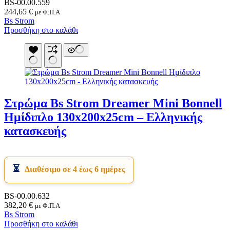
BS-00.00.559
244,65
€
με Φ.Π.Α
Bs Strom
Προσθήκη στο καλάθι
Στρώμα Bs Strom Dreamer Mini Bonnell
Ημίδιπλο 130x200x25cm – Ελληνικής
κατασκευής
Διαθέσιμο σε 4 έως 6 ημέρες
BS-00.00.632
382,20
€
με Φ.Π.Α
Bs Strom
Προσθήκη στο καλάθι