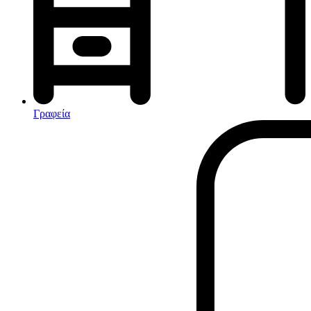
Αφυγραντήρες-Ιονιστές
Ηλεκτρικές κουβέρτες
θερμοπομποί-Convectors
Καλοριφέρ Λαδιού
Σόμπες υγραερίου
Γραφεία
Είδη παραλίας και camping
Αξεσουάρ Ειδών Έξοχης
Ανταλλακτικά Μπανέλας
Αντλίες
Εντατήρες
Εντομοαπωθητικα
Θήκες Πλαστικ.Αεροστεγής
Κουνουπιέρες
Κουρτίνες Μπαμπού
Κυάλια
Μαχαίρια
Μπλέντερ & Μίξερ
Ορθοστάτες
Πάσσαλοι