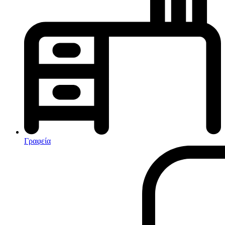
Κλιματισμός-Θέρμανση
Κλιματιστικά
Ηλεκτρικά Καλοριφέρ
Καλοριφέρ Λαδιού
θερμοπομποί-Convectors
Ηλεκτρικά Καλοριφέρ
Εντομοαπωθητικα
Ηλεκτρικές κουβέρτες
Γραφεία
Ανεμιστήρες
Αφυγραντήρες-Ιονιστές
Ηλεκτρικές κουβέρτες
θερμοπομποί-Convectors
Καλοριφέρ Λαδιού
Σόμπες υγραερίου