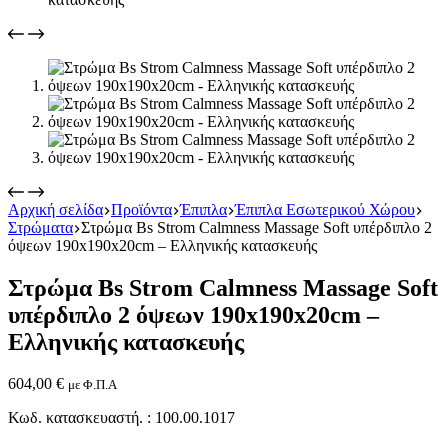
Εικόνα & Ήχος
Hi-Fi
Αρχική σελίδα
Προϊόντα
Έπιπλα
Έπιπλα Εσωτερικού Χώρου
Ακουστικά
Στρώματα
Στρώμα Bs Strom Calmness Μassage Soft υπέρδιπλο 2
Δέκτες DVD Players
όψεων 190x190x20cm – Ελληνικής κατασκευής
Ηχεία
Κάμερες
Στρώμα Bs Strom Calmness Μassage Soft
Κεραίες
Ραδιόφωνα
υπέρδιπλο 2 όψεων 190x190x20cm –
Τηλεοράσεις
Ελληνικής κατασκευής
604,00
€
με Φ.Π.Α
Κωδ. κατασκευαστή. : 100.00.1017