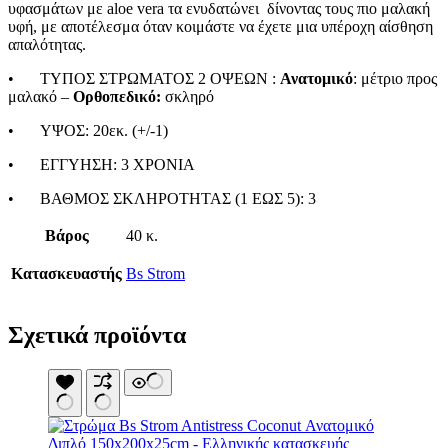
υφασμάτων με aloe vera τα ενυδατώνει δίνοντας τους πιο μαλακή
Καθίσματα Αιώρας
υφή, με αποτέλεσμα όταν κοιμάστε να έχετε μια υπέροχη αίσθηση
Κανάτες
απαλότητας.
Κιόσκια Κήπου
Κούνιες Παιδικές
•
ΤΥΠΟΣ ΣΤΡΩΜΑΤΟΣ 2 OΨΕΩΝ :
Ανατομικό
: μέτριο προς
Κούπες
μαλακό –
Ορθοπεδικό:
σκληρό
Μαξιλάρι Στρώματος Ύπνου
Μαξιλάρι Υπνόσακου
•
ΥΨΟΣ: 20εκ. (+/-1)
Μαξιλάρια Αιώρας
Μπουκάλια
•
ΕΓΓΥΗΣΗ: 3 ΧΡΟΝIA
Παγοκυστες
Σακίδια Πλάτης
•
ΒΑΘΜΟΣ ΣΚΛΗΡΟΤΗΤΑΣ (1 ΕΩΣ 5): 3
Σάκοι Αδιάβροχοι
Σκηνές 2-3 Ατόμων
Βάρος
40 κ.
Σκηνές 3-4 Ατόμων
Σκηνές 4-5 Ατόμων
Κατασκευαστής
Bs Strom
Σκηνές 5-6 Ατόμων
Σκηνές 6-7 Ατόμων
Σκηνές Pop up
Σχετικά προϊόντα
Σκηνές wc
Σκηνές Αυτόματες
Σκηνές Παράλιας
Σκίαστρα Παραλλαγής
Στηρίγματα Βάσης Αιώρας
Στρωματά Ύπνου Φουσκωτά
Ταξιδιωτικά Σακίδια