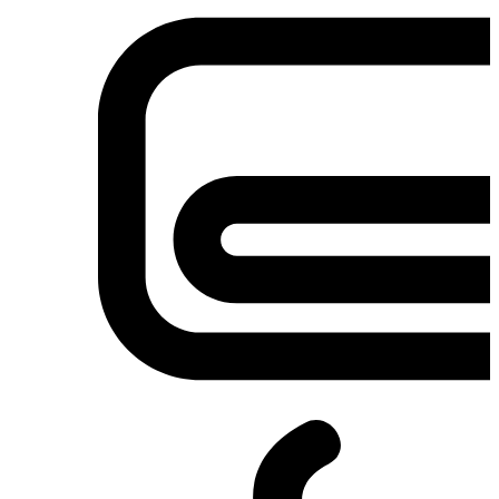
Σετ κουζίνες-φούρνοι
Φουρνάκια-Κουζινάκια
Φούρνοι Μικροκυμάτων