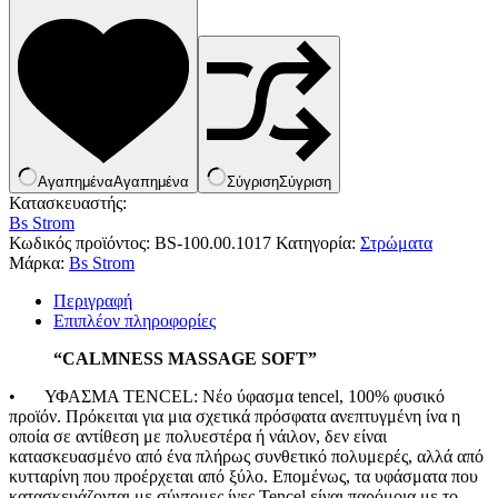
Κουνουπιέρες
Κουρτίνες Μπαμπού
Κυάλια
Μαχαίρια
Μπλέντερ & Μίξερ
Ορθοστάτες
Πάσσαλοι
Πολυεργαλεία
Πυξίδα-Τάβλι-Σημαία
Αγαπημένα
Αγαπημένα
Σύγριση
Σύγριση
Σετ Φαγητού
Κατασκευαστής:
Σφεντόνες
Bs Strom
Σφυρί
Κωδικός προϊόντος:
BS-100.00.1017
Κατηγορία:
Στρώματα
Σχοινί
Μάρκα:
Bs Strom
Τάπες
Ηλεκτρολογικός Εξοπλισμός
Φακοί
Αναλώσιμα Ηλεκτρολογικού Υλικού
Περιγραφή
Φανάρια
Ανιχνευτές Κίνησης
Επιπλέον πληροφορίες
Ψησταριές
Μπαταρίες
Αξεσουάρ Ομπρέλας
“CALMNESS MASSAGE SOFT”
Πολύπριζα
Βάσεις Ομπρελών
Βάση Ποθρ.Ιστού Ομπρέλας
•
ΥΦΑΣΜΑ TENCEL: Νέο ύφασμα tencel, 100% φυσικό
Κρεμάστρα Ιστού Ομπρέλας
προϊόν. Πρόκειται για μια σχετικά πρόσφατα ανεπτυγμένη ίνα η
Μεταλλικοί Ιστοί
οποία σε αντίθεση με πολυεστέρα ή νάιλον, δεν είναι
Τραπέζι Ομπρέλας
κατασκευασμένο από ένα πλήρως συνθετικό πολυμερές, αλλά από
Είδη Θαλάσσης
κυτταρίνη που προέρχεται από ξύλο. Επομένως, τα υφάσματα που
Kayak
κατασκευάζονται με σύντομες ίνες Tencel είναι παρόμοια με το