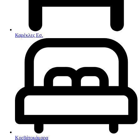
Στρώματα
Συνθέσεις Σαλονιού
Συρταριερες
Τραπεζάκια Σαλονιού
Τραπέζια εσωτερικού χώρου
Φοιτητικά Πακέτα
Εσωτερικού Χώρου
Καρέκλες Εσ.
Φωτιστικά
Μικροέπιπλα
Χαλιά
Ρολόγια
Κρεβάτοκάμαρα