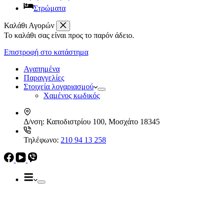
Στρώματα
Καλάθι Αγορών
Το καλάθι σας είναι προς το παρόν άδειο.
Απορροφητήρες
Ελεύθεροι
Επιστροφή στο κατάστημα
Καμινάδες
Ηλεκρικά – Ηλεκτρονικά
Πτυσσόμενοι
Αγαπημένα
Συρόμενοι
Παραγγελίες
Απορροφητήρες
Στοιχεία λογαριασμού
Ελεύθεροι
Χαμένος κωδικός
Καμινάδες
Πτυσσόμενοι
Δ/νση:
Καποδιστρίου 100, Μοσχάτο 18345
Συρόμενοι
Εντ. συσκευές
Τηλέφωνο:
210 94 13 258
Εντ. ηλεκτρικοί φούρνοι
Εντ. πλυντήρια πιάτων
Εστίες
Domino, Εντ. συσκευές
Εστίες
Αερίου
Αερίου
Επαγωγικές
Κεραμικές