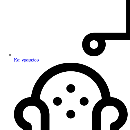
Κα. γραφείου
Λευκές συσκευές
Κουζίνες
Ηλεκτρικές κουζίνες
Σετ κουζίνες-φούρνοι
Φουρνάκια-Κουζινάκια
Κουζινομηχανές
Ηλεκτρικές κουζίνες
Κουζίνες αερίου