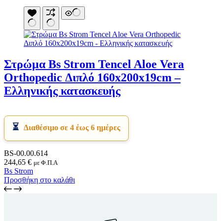
Στρώμα Bs Strom Tencel Aloe Vera
Orthopedic Διπλό 160x200x19cm –
Ελληνικής κατασκευής
Διαθέσιμο σε 4 έως 6 ημέρες
BS-00.00.614
244,65
€
με Φ.Π.Α
Bs Strom
Προσθήκη στο καλάθι