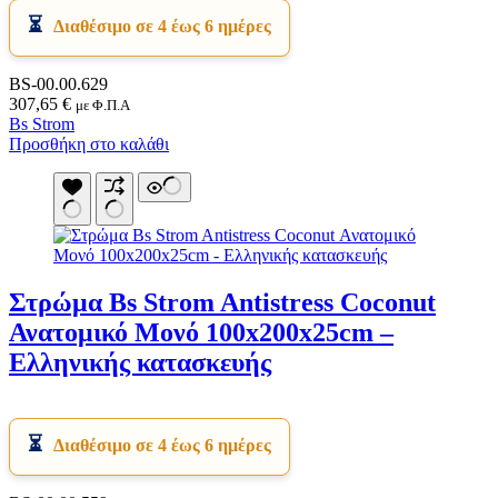
Διαθέσιμο σε 4 έως 6 ημέρες
BS-00.00.629
307,65
€
με Φ.Π.Α
Bs Strom
Προσθήκη στο καλάθι
Στρώμα Bs Strom Antistress Coconut
Ανατομικό Μονό 100x200x25cm –
Ελληνικής κατασκευής
Διαθέσιμο σε 4 έως 6 ημέρες