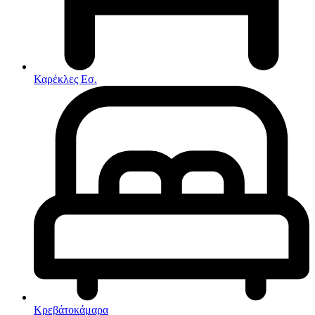
Στρώματα
Συνθέσεις Σαλονιού
Συρταριερες
Τραπεζάκια Σαλονιού
Τραπέζια εσωτερικού χώρου
Φοιτητικά Πακέτα
Εσωτερικού Χώρου
Καρέκλες Εσ.
Φωτιστικά
Μικροέπιπλα
Χαλιά
Ρολόγια
Κρεβάτοκάμαρα