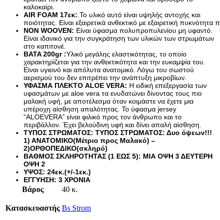
καλοκαίρι.
Καθίσματα Αιώρας
AIR FOAM 17εκ:
.Το υλικό αυτό είναι υψηλής αντοχής και 
Κανάτες
ποιότητας. 
Είναι εξαιρετικά ανθεκτικό με εξαιρετική πυκνότητα
Κιόσκια Κήπου
NON WOOVEN:
 Είναι ύφασμα πολυπροπυλενίου μη υφαντό. 
Κούνιες Παιδικές
Είναι ιδανικό για την συγκράτηση των υλικών των στρωμάτων 
Κούπες
στο καπιτονέ. 
Μαξιλάρι Στρώματος Ύπνου
BATA 200gr :
Υλικό μεγάλης ελαστικότητας, το οποίο 
Μαξιλάρι Υπνόσακου
χαρακτηρίζεται για την ανθεκτικότητα και την ευκαμψία του. 
Μαξιλάρια Αιώρας
Είναι υγιεινό και απόλυτα ανατομικό. Λόγω του σωστού 
αερισμού του δεν επιτρέπει την ανάπτυξη μικροβίων.
Μπουκάλια
ΥΦΑΣΜΑ ΠΛΕΚΤΟ ALOE VERA: 
Η ειδική επεξεργασία των 
Παγοκυστες
υφασμάτων με aloe vera τα ενυδατώνει δίνοντας τους πιο 
Σακίδια Πλάτης
μαλακή υφή, με αποτέλεσμα όταν κοιμάστε να έχετε μια 
Σάκοι Αδιάβροχοι
υπέροχη αίσθηση απαλότητας. Το ύφασμα jersey 
Σκηνές 2-3 Ατόμων
“ALOEVERA” είναι φιλικό προς τον άνθρωπο και το 
Σκηνές 3-4 Ατόμων
περιβάλλον. Έχει βελούδινη υφή και δίνει απαλή αίσθηση.
Σκηνές 4-5 Ατόμων
ΤΥΠΟΣ ΣΤΡΩΜΑΤΟΣ: ΤΥΠΟΣ ΣΤΡΩΜΑΤΟΣ: Δυο όψεων!!! 
Σκηνές 5-6 Ατόμων
1) ΑΝΑΤΟΜΙΚΟ(Μέτριο προς Μαλακό) – 
2)ΟΡΘΟΠΕΔΙΚΟ(σκληρό)
Σκηνές 6-7 Ατόμων
ΒΑΘΜΟΣ ΣΚΛΗΡΟΤΗΤΑΣ (1 ΕΩΣ 5): ΜΙΑ ΟΨΗ 3 ΔΕΥΤΕΡΗ 
Σκηνές Pop up
ΟΨΗ 2
Σκηνές wc
ΥΨΟΣ: 24εκ.(+/-1εκ.)
Σκηνές Αυτόματες
ΕΓΓΥΗΣΗ: 3 ΧΡΟΝΙΑ
Σκηνές Παράλιας
Βάρος
40 κ.
Σκίαστρα Παραλλαγής
Στηρίγματα Βάσης Αιώρας
Κατασκευαστής
Bs Strom
Στρωματά Ύπνου Φουσκωτά
Ταξιδιωτικά Σακίδια