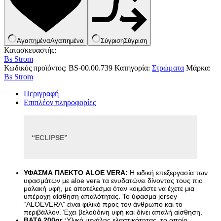
Κουνουπιέρες
Κουρτίνες Μπαμπού
Κυάλια
Μαχαίρια
Μπλέντερ & Μίξερ
Αγαπημένα
Αγαπημένα
Σύγριση
Σύγριση
Ορθοστάτες
Κατασκευαστής:
Πάσσαλοι
Bs Strom
Πολυεργαλεία
Κωδικός προϊόντος:
BS-00.00.739
Κατηγορία:
Στρώματα
Μάρκα:
Πυξίδα-Τάβλι-Σημαία
Bs Strom
Σετ Φαγητού
Περιγραφή
Σφεντόνες
Επιπλέον πληροφορίες
Σφυρί
Σχοινί
Τάπες
Ηλεκτρολογικός Εξοπλισμός
Φακοί
Αναλώσιμα Ηλεκτρολογικού Υλικού
“ECLIPSE”
Φανάρια
Ανιχνευτές Κίνησης
Ψησταριές
Μπαταρίες
Αξεσουάρ Ομπρέλας
Πολύπριζα
Βάσεις Ομπρελών
ΥΦΑΣΜΑ ΠΛΕΚΤΟ ALOE VERA: 
Η ειδική επεξεργασία των 
Βάση Ποθρ.Ιστού Ομπρέλας
υφασμάτων με aloe vera τα ενυδατώνει δίνοντας τους πιο 
Κρεμάστρα Ιστού Ομπρέλας
μαλακή υφή, με αποτέλεσμα όταν κοιμάστε να έχετε μια 
Μεταλλικοί Ιστοί
υπέροχη αίσθηση απαλότητας. Το ύφασμα jersey 
Τραπέζι Ομπρέλας
“ALOEVERA” είναι φιλικό προς τον άνθρωπο και το 
Είδη Θαλάσσης
περιβάλλον. Έχει βελούδινη υφή και δίνει απαλή αίσθηση.
Kayak
BATA 200gr :
Υλικό μεγάλης ελαστικότητας, το οποίο 