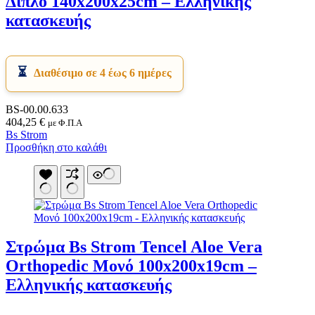
Διπλό 140x200x25cm – Ελληνικής
κατασκευής
Διαθέσιμο σε 4 έως 6 ημέρες
BS-00.00.633
404,25
€
με Φ.Π.Α
Bs Strom
Προσθήκη στο καλάθι
Στρώμα Bs Strom Tencel Aloe Vera
Orthopedic Μονό 100x200x19cm –
Ελληνικής κατασκευής