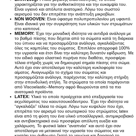
Sup Σανίδες
χαρακτηρίζεται για την ανθεκτικότητα και την ευκαμψία του. 
Είναι υγιεινό και απόλυτα ανατομικό. Λόγω του σωστού 
Αντλία Για Μπάλες
αερισμού του δεν επιτρέπει την ανάπτυξη μικροβίων.
Αξεσουάρ Για Kayak
Βάζα δαπέδου
NON WOOVEN: 
Είναι ύφασμα πολυπροπυλενίου μη υφαντό. 
Αξεσουάρ Για Sup
Γλάστρες
Είναι ιδανικό για την συγκράτηση των υλικών των στρωμάτων 
Απόχες
Βιτρίνες
στο καπιτονέ. 
Βάρκες Φουσκωτές
MEMORY:
 Έχει την μοναδική ιδιότητα να αντιδρά ανάλογα με 
Κουπιά
το βαθμό πίεσης που δέχεται από τα σώματα κατά τη διάρκεια 
Μπαλάκια
του ύπνου και να προσαρμόζεται ανάλογα, αγκαλιάζοντας 
Πισίνες Φουσκωτές
όλες τις καμπύλες του σώματος. Επιπλέον 
απορροφά 100% 
την υγρασία και έτσι δίνει την καλύτερη δυνατόν εφίδρωση. Με 
Ρακέτες
τον ειδικό αφρο ελαστικό πυρήνα που διαθέτει, προσφέρει 
Σανίδες Θαλάσσης
τέλεια στήριξη χωρίς να δημιουργεί σημεία πίεσης στο σώμα.  
Στρωματά Φουσκωτά
Αυτό έχει σαν αποτέλεσμα την καλύτερη κυκλοφορία του 
Ψάθες
αίματος. Αναγνωρίζει το σχήμα του σώματος και 
Είδη Θέρμανσης
προσαρμόζεται ανάλογα, παρέχοντας την καλύτερη στήριξη 
Εξαρτήματα Για Ξυλόσομπες
στην σπονδυλική στήλη. Τα στρώματα τα οποία παράγονται 
Είδη Κάμπινγκ
από Viscoelastic–Memory αφρό θεωρούνται από τα πιο 
Αιώρες
ανατομικά προϊόντα.
LATEX: 
Yλικό το οποίο προέρχεται από επεξεργασία του 
Βάση Αιώρας
εκχυλίσματος του καουτσουκόδεντρου. Έχει την ιδιότητα να 
Δάπεδα Σκηνών
“αγκαλιάζει” τέλεια το σώμα. Λόγω των κυψελών που έχει, 
Δοχεία Βενζίνης
επιτρέπει τον αερισμό του εσωτερικού του στρώματος latex 
Δοχεία Νερού
είναι από τη φύση του ένα υλικό υποαλλεργικό, αντιμικροβιακό 
Εσωτ.Επένδυση Υπνόσακου
και αντιβακτηριακό ενώ προσφέρει απόλυτη 
ευεξία και 
Ηλιακά Δοχεία
χαλάρωση. Το φυσικό latex “αναπνέει” και αυτό έχει σαν 
Θέρμος
αποτέλεσμα να μετακινεί την υγρασία του σώματος και να 
Θέρμος Φαγητού
κρατάει τον άνθρωπο ζεστό το χειμώνα και δροσερό το 