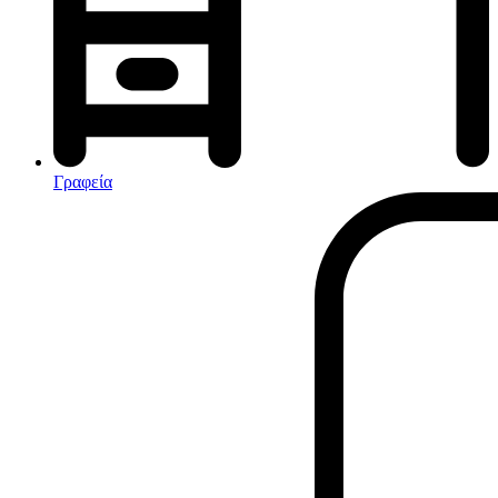
Αφυγραντήρες-Ιονιστές
Ηλεκτρικές κουβέρτες
θερμοπομποί-Convectors
Καλοριφέρ Λαδιού
Σόμπες υγραερίου
Γραφεία
Είδη παραλίας και camping
Αξεσουάρ Ειδών Έξοχης
Ανταλλακτικά Μπανέλας
Αντλίες
Εντατήρες
Εντομοαπωθητικα
Θήκες Πλαστικ.Αεροστεγής
Κουνουπιέρες
Κουρτίνες Μπαμπού
Κυάλια
Μαχαίρια
Μπλέντερ & Μίξερ
Ορθοστάτες
Πάσσαλοι