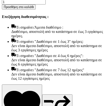
Στρώμα
Bs
Προσθήκη στο καλάθι
Strom
Eclipse
Επεξήγηση διαθεσιμότητας :
Ημίδιπλο
110x200x24cm
-
Tι σημαίνει Άμεσα διαθέσιμο :
Ελληνικής
Διαθέσιμο, αποστολή από το κατάστημα σε έως 3 εργάσιμες
κατασκευής
ημέρες.
ποσότητα
Tι σημαίνει "Διαθέσιμο σε 1 έως 3" ημέρες:
Δεν είναι άμεσα διαθέσιμο, αποστολή από το κατάστημα σε
έως 3 εργάσιμες ημέρες
Tι σημαίνει "Διαθέσιμο σε 4 έως 6 ημέρες":
Δεν είναι άμεσα διαθέσιμο, αποστολή από το κατάστημα σε
έως 6 εργάσιμες ημέρες
Tι σημαίνει "Διαθέσιμο σε 7 έως 12 ημέρες"
Δεν είναι άμεσα διαθέσιμο, αποστολή από το κατάστημα σε
έως 12 εργάσιμες ημέρες
Είδη παραλίας και camping
Αξεσουάρ Ειδών Έξοχης
Ανταλλακτικά Μπανέλας
Αντλίες
Εντατήρες
Εντομοαπωθητικα
Θήκες Πλαστικ.Αεροστεγής