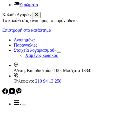
Στρώματα
Καλάθι Αγορών
Το καλάθι σας είναι προς το παρόν άδειο.
Απορροφητήρες
Ελεύθεροι
Επιστροφή στο κατάστημα
Καμινάδες
Ηλεκρικά – Ηλεκτρονικά
Πτυσσόμενοι
Αγαπημένα
Συρόμενοι
Παραγγελίες
Απορροφητήρες
Στοιχεία λογαριασμού
Ελεύθεροι
Χαμένος κωδικός
Καμινάδες
Πτυσσόμενοι
Δ/νση:
Καποδιστρίου 100, Μοσχάτο 18345
Συρόμενοι
Εντ. συσκευές
Τηλέφωνο:
210 94 13 258
Εντ. ηλεκτρικοί φούρνοι
Εντ. πλυντήρια πιάτων
Εστίες
Domino, Εντ. συσκευές
Εστίες
Αερίου
Αερίου
Επαγωγικές
Κεραμικές