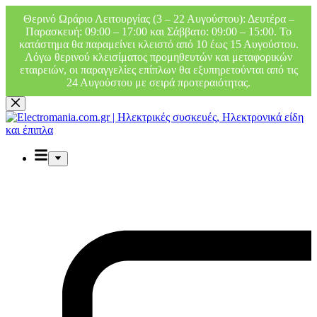
Θερινό Ωράριο Λειτουργίας (3 – 22 Αυγούστου): Δευτέρα –
Παρασκευή: 09:00 – 17:00 και Σάββατο: 09:00 – 15:00. Το
κατάστημα θα παραμείνει κλειστό από 10 έως 15 Αυγούστου.
Λόγω θερινού κλεισίματος προμηθευτών και μεταφορικών
εταιρειών, οι παραγγελίες επίπλων θα εξυπηρετούνται από τις
24 Αυγούστου με σειρά προτεραιότητας.
Μετάβαση
στο
περιεχόμενο