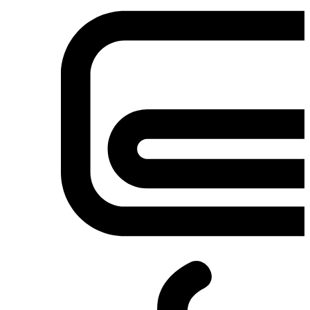
Σετ κουζίνες-φούρνοι
Φουρνάκια-Κουζινάκια
Φούρνοι Μικροκυμάτων