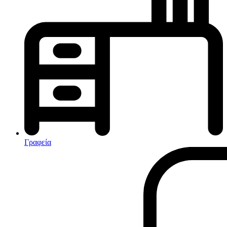
Κλιματισμός-Θέρμανση
Κλιματιστικά
Ηλεκτρικά Καλοριφέρ
Καλοριφέρ Λαδιού
θερμοπομποί-Convectors
Ηλεκτρικά Καλοριφέρ
Εντομοαπωθητικα
Ηλεκτρικές κουβέρτες
Γραφεία
Ανεμιστήρες
Αφυγραντήρες-Ιονιστές
Ηλεκτρικές κουβέρτες
θερμοπομποί-Convectors
Καλοριφέρ Λαδιού
Σόμπες υγραερίου