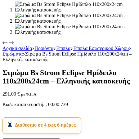
Αρχική σελίδα
Προϊόντα
Έπιπλα
Έπιπλα Εσωτερικού Χώρου
Στρώματα
Στρώμα Bs Strom Eclipse Ημίδιπλο 110x200x24cm –
Εικόνα & Ήχος
Ελληνικής κατασκευής
Hi-Fi
Ακουστικά
Στρώμα Bs Strom Eclipse Ημίδιπλο
Δέκτες DVD Players
Ηχεία
110x200x24cm – Ελληνικής κατασκευής
Κάμερες
Κεραίες
291,00
€
με Φ.Π.Α
Ραδιόφωνα
Τηλεοράσεις
Κωδ. κατασκευαστή. : 00.00.739
Διαθέσιμο σε 4 έως 6 ημέρες