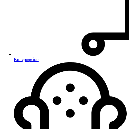
Κα. γραφείου
Λευκές συσκευές
Κουζίνες
Ηλεκτρικές κουζίνες
Σετ κουζίνες-φούρνοι
Φουρνάκια-Κουζινάκια
Κουζινομηχανές
Ηλεκτρικές κουζίνες
Κουζίνες αερίου