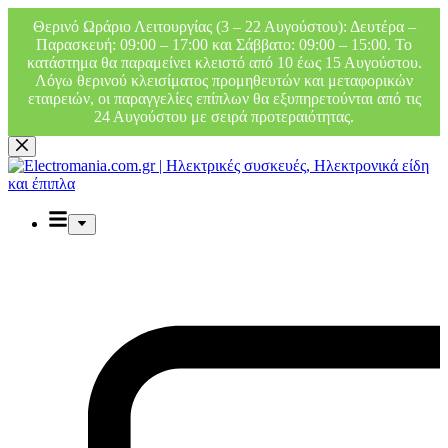
Θερινό Ωράριο Λειτουργίας (3 – 22 Αυγούστου): Δευτέρα –
Παρασκευή: 09:00 – 17:00 και Σάββατο: 09:00 – 15:00. Το
κατάστημα θα παραμείνει κλειστό από 10 έως 15 Αυγούστου.
Λόγω θερινού κλεισίματος προμηθευτών και μεταφορικών
εταιρειών, οι παραγγελίες επίπλων θα εξυπηρετούνται από τις
24 Αυγούστου με σειρά προτεραιότητας.
Μετάβαση
στο
περιεχόμενο