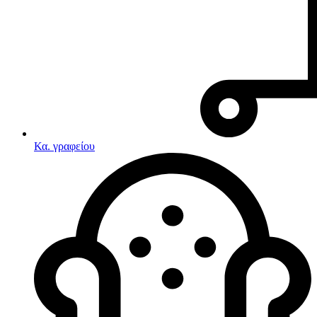
Κα. γραφείου
Λευκές συσκευές
Κουζίνες
Ηλεκτρικές κουζίνες
Σετ κουζίνες-φούρνοι
Φουρνάκια-Κουζινάκια
Κουζινομηχανές
Ηλεκτρικές κουζίνες
Κουζίνες αερίου