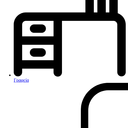
Κλιματισμός-Θέρμανση
Κλιματιστικά
Ηλεκτρικά Καλοριφέρ
Καλοριφέρ Λαδιού
θερμοπομποί-Convectors
Ηλεκτρικά Καλοριφέρ
Εντομοαπωθητικα
Ηλεκτρικές κουβέρτες
Γραφεία
Ανεμιστήρες
Αφυγραντήρες-Ιονιστές
Ηλεκτρικές κουβέρτες
θερμοπομποί-Convectors
Καλοριφέρ Λαδιού
Σόμπες υγραερίου