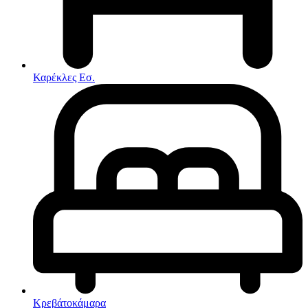
Στρώματα
Συνθέσεις Σαλονιού
Συρταριερες
Τραπεζάκια Σαλονιού
Τραπέζια εσωτερικού χώρου
Φοιτητικά Πακέτα
Εσωτερικού Χώρου
Καρέκλες Εσ.
Φωτιστικά
Μικροέπιπλα
Χαλιά
Ρολόγια
Κρεβάτοκάμαρα