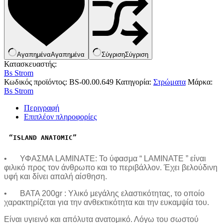
Κουνουπιέρες
Κουρτίνες Μπαμπού
Κυάλια
Μαχαίρια
Μπλέντερ & Μίξερ
Ορθοστάτες
Αγαπημένα
Αγαπημένα
Σύγριση
Σύγριση
Πάσσαλοι
Κατασκευαστής:
Πολυεργαλεία
Bs Strom
Πυξίδα-Τάβλι-Σημαία
Κωδικός προϊόντος:
BS-00.00.649
Κατηγορία:
Στρώματα
Μάρκα:
Σετ Φαγητού
Bs Strom
Σφεντόνες
Σφυρί
Περιγραφή
Σχοινί
Επιπλέον πληροφορίες
Τάπες
Ηλεκτρολογικός Εξοπλισμός
Φακοί
Αναλώσιμα Ηλεκτρολογικού Υλικού
“ISLAND ANATOMIC”
Φανάρια
Ανιχνευτές Κίνησης
Ψησταριές
Μπαταρίες
Αξεσουάρ Ομπρέλας
•
ΥΦΑΣΜΑ LAMINATE: Το ύφασμα “ LAMINATE ” είναι
Πολύπριζα
Βάσεις Ομπρελών
φιλικό προς τον άνθρωπο και το περιβάλλον. Έχει βελούδινη
Βάση Ποθρ.Ιστού Ομπρέλας
υφή και δίνει απαλή αίσθηση.
Κρεμάστρα Ιστού Ομπρέλας
•
BATA 200gr : Υλικό μεγάλης ελαστικότητας, το οποίο
Μεταλλικοί Ιστοί
χαρακτηρίζεται για την ανθεκτικότητα και την ευκαμψία του.
Τραπέζι Ομπρέλας
Είδη Θαλάσσης
Είναι υγιεινό και απόλυτα ανατομικό. Λόγω του σωστού
Kayak