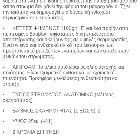
λαμακι στα ελατήρια Bonnell ενισχύει την αντοχή του τελάρου
Καθίσματα Αιώρας
και το στρώμα δεν χάνει την φόρμα του μακροχρόνια. Έχει
Κανάτες
την ιδιότητα να δημιουργεί μια δυναμική ενίσχυση
Κιόσκια Κήπου
περιμετρικά του στρώματος.
Κούνιες Παιδικές
Κούπες
•
ΚΕΤΣΕΣ ΨΗΜΕΝΟΣ 1100gr: : Είναι ένα προϊόν από
Μαξιλάρι Στρώματος Ύπνου
πεπιεσμένο βαμβάκι, υφίσταται ειδική επεξεργασία
Μαξιλάρι Υπνόσακου
αποστείρωσης και σκλήρυνσης σε υψηλές θερμοκρασίες.
Μαξιλάρια Αιώρας
Ένα υγιεινό και ανθεκτικό υλικό που λειτουργεί ως
Μπουκάλια
προστατευτικό μεταξύ των ελατηρίων και των υπόλοιπων
Παγοκυστες
υλικών του στρώματος.
Σακίδια Πλάτης
Σάκοι Αδιάβροχοι
•
AIRFOAM. Το υλικό αυτό είναι υψηλής αντοχής και
Σκηνές 2-3 Ατόμων
ποιότητας. Είναι εξαιρετικά ανθεκτικό, με εξαιρετική
Σκηνές 3-4 Ατόμων
πυκνότητα. Προσφέρει μεγαλύτερη ανθεκτικότητα και
Σκηνές 4-5 Ατόμων
στήριξη.
Σκηνές 5-6 Ατόμων
•
ΤΥΠΟΣ ΣΤΡΩΜΑΤΟΣ: ΑΝΑΤΟΜΙΚΟ (Μέτριας
Σκηνές 6-7 Ατόμων
σκληρότητας)
Σκηνές Pop up
Σκηνές wc
•
ΒΑΘΜΟΣ ΣΚΛΗΡΟΤΗΤΑΣ (1 ΕΩΣ 5): 2
Σκηνές Αυτόματες
Σκηνές Παράλιας
•
ΥΨΟΣ 25εκ. (+/-1)
Σκίαστρα Παραλλαγής
Στηρίγματα Βάσης Αιώρας
•
2 ΧΡΟΝΙΑ ΕΓΓΥΗΣΗ
Στρωματά Ύπνου Φουσκωτά
Ταξιδιωτικά Σακίδια