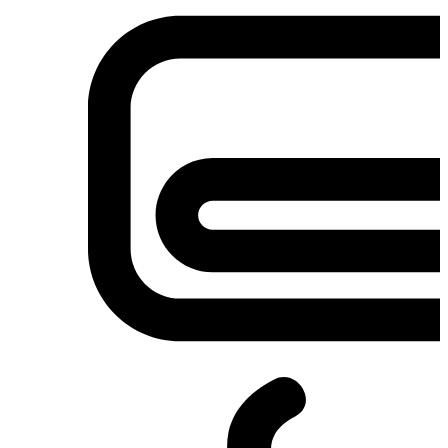
Σετ κουζίνες-φούρνοι
Φουρνάκια-Κουζινάκια
Φούρνοι Μικροκυμάτων