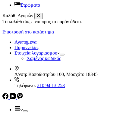
Στρώματα
Καλάθι Αγορών
Το καλάθι σας είναι προς το παρόν άδειο.
Απορροφητήρες
Ελεύθεροι
Επιστροφή στο κατάστημα
Καμινάδες
Ηλεκρικά – Ηλεκτρονικά
Πτυσσόμενοι
Αγαπημένα
Συρόμενοι
Παραγγελίες
Απορροφητήρες
Στοιχεία λογαριασμού
Ελεύθεροι
Χαμένος κωδικός
Καμινάδες
Πτυσσόμενοι
Δ/νση:
Καποδιστρίου 100, Μοσχάτο 18345
Συρόμενοι
Εντ. συσκευές
Τηλέφωνο:
210 94 13 258
Εντ. ηλεκτρικοί φούρνοι
Εντ. πλυντήρια πιάτων
Εστίες
Domino, Εντ. συσκευές
Εστίες
Αερίου
Αερίου
Επαγωγικές
Κεραμικές