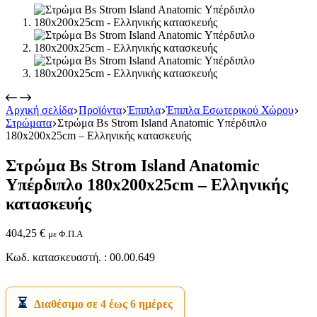
Αρχική σελίδα
Προϊόντα
Έπιπλα
Έπιπλα Εσωτερικού Χώρου
Στρώματα
Στρώμα Bs Strom Island Anatomic Υπέρδιπλο
Εικόνα & Ήχος
180x200x25cm – Ελληνικής κατασκευής
Hi-Fi
Ακουστικά
Στρώμα Bs Strom Island Anatomic
Δέκτες DVD Players
Ηχεία
Υπέρδιπλο 180x200x25cm – Ελληνικής
Κάμερες
κατασκευής
Κεραίες
Ραδιόφωνα
Τηλεοράσεις
404,25
€
με Φ.Π.Α
Κωδ. κατασκευαστή. : 00.00.649
Διαθέσιμο σε 4 έως 6 ημέρες