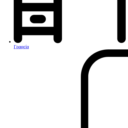
Αφυγραντήρες-Ιονιστές
Ηλεκτρικές κουβέρτες
θερμοπομποί-Convectors
Καλοριφέρ Λαδιού
Σόμπες υγραερίου
Γραφεία
Είδη παραλίας και camping
Αξεσουάρ Ειδών Έξοχης
Ανταλλακτικά Μπανέλας
Αντλίες
Εντατήρες
Εντομοαπωθητικα
Θήκες Πλαστικ.Αεροστεγής
Κουνουπιέρες
Κουρτίνες Μπαμπού
Κυάλια
Μαχαίρια
Μπλέντερ & Μίξερ
Ορθοστάτες
Πάσσαλοι