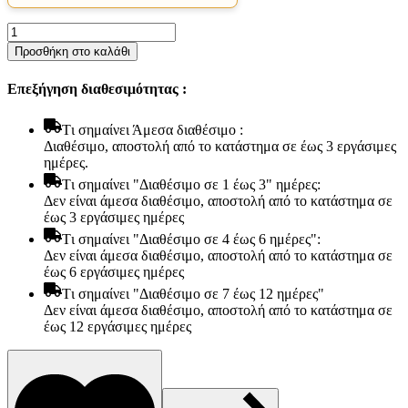
Στρώμα
Bs
Προσθήκη στο καλάθι
Strom
Island
Επεξήγηση διαθεσιμότητας :
Anatomic
Υπέρδιπλο
180x200x25cm
Tι σημαίνει Άμεσα διαθέσιμο :
-
Διαθέσιμο, αποστολή από το κατάστημα σε έως 3 εργάσιμες
Ελληνικής
ημέρες.
κατασκευής
Tι σημαίνει "Διαθέσιμο σε 1 έως 3" ημέρες:
ποσότητα
Δεν είναι άμεσα διαθέσιμο, αποστολή από το κατάστημα σε
έως 3 εργάσιμες ημέρες
Tι σημαίνει "Διαθέσιμο σε 4 έως 6 ημέρες":
Δεν είναι άμεσα διαθέσιμο, αποστολή από το κατάστημα σε
έως 6 εργάσιμες ημέρες
Tι σημαίνει "Διαθέσιμο σε 7 έως 12 ημέρες"
Είδη παραλίας και camping
Δεν είναι άμεσα διαθέσιμο, αποστολή από το κατάστημα σε
Αξεσουάρ Ειδών Έξοχης
έως 12 εργάσιμες ημέρες
Ανταλλακτικά Μπανέλας
Αντλίες
Εντατήρες
Εντομοαπωθητικα
Θήκες Πλαστικ.Αεροστεγής