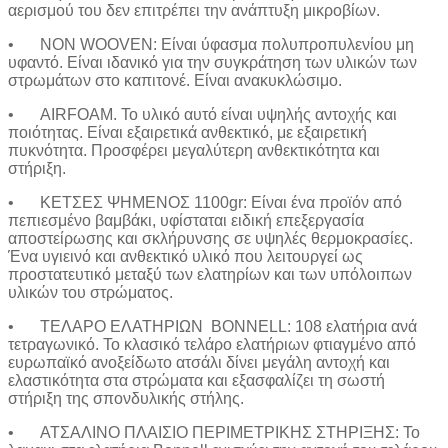
αερισμού του δεν επιτρέπει την ανάπτυξη μικροβίων.
Sup Σανίδες
Αντλία Για Μπάλες
•
NON WOOVEN: Είναι ύφασμα πολυπροπυλενίου μη
Αξεσουάρ Για Kayak
Βάζα δαπέδου
υφαντό. Είναι ιδανικό για την συγκράτηση των υλικών των
Αξεσουάρ Για Sup
Γλάστρες
στρωμάτων στο καπιτονέ. Είναι ανακυκλώσιμο.
Απόχες
Βιτρίνες
Βάρκες Φουσκωτές
•
AIRFOAM. Το υλικό αυτό είναι υψηλής αντοχής και
Κουπιά
ποιότητας. Είναι εξαιρετικά ανθεκτικό, με εξαιρετική
Μπαλάκια
πυκνότητα. Προσφέρει μεγαλύτερη ανθεκτικότητα και
Πισίνες Φουσκωτές
στήριξη.
Ρακέτες
Σανίδες Θαλάσσης
•
ΚΕΤΣΕΣ ΨΗΜΕΝΟΣ 1100gr: Είναι ένα προϊόν από
Στρωματά Φουσκωτά
πεπιεσμένο βαμβάκι, υφίσταται ειδική επεξεργασία
Ψάθες
αποστείρωσης και σκλήρυνσης σε υψηλές θερμοκρασίες.
Είδη Θέρμανσης
Ένα υγιεινό και ανθεκτικό υλικό που λειτουργεί ως
Εξαρτήματα Για Ξυλόσομπες
προστατευτικό μεταξύ των ελατηρίων και των υπόλοιπων
Είδη Κάμπινγκ
υλικών του στρώματος.
Αιώρες
Βάση Αιώρας
•
ΤΕΛΑΡΟ ΕΛΑΤΗΡΙΩΝ BONNELL: 108 ελατήρια ανά
Δάπεδα Σκηνών
τετραγωνικό. Το κλασικό τελάρο ελατήριων φτιαγμένο από
Δοχεία Βενζίνης
ευρωπαϊκό ανοξείδωτο ατσάλι δίνει μεγάλη αντοχή και
Δοχεία Νερού
ελαστικότητα στα στρώματα και εξασφαλίζει τη σωστή
Εσωτ.Επένδυση Υπνόσακου
στήριξη της σπονδυλικής στήλης.
Ηλιακά Δοχεία
Θέρμος
•
ΑΤΣΑΛΙΝΟ ΠΛΑΙΣΙΟ ΠΕΡΙΜΕΤΡΙΚΗΣ ΣΤΗΡΙΞΗΣ: Το
Θέρμος Φαγητού