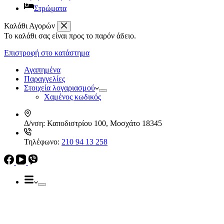
Στρώματα
Καλάθι Αγορών
Το καλάθι σας είναι προς το παρόν άδειο.
Απορροφητήρες
Ελεύθεροι
Επιστροφή στο κατάστημα
Καμινάδες
Ηλεκρικά – Ηλεκτρονικά
Πτυσσόμενοι
Αγαπημένα
Συρόμενοι
Παραγγελίες
Απορροφητήρες
Στοιχεία λογαριασμού
Ελεύθεροι
Χαμένος κωδικός
Καμινάδες
Πτυσσόμενοι
Δ/νση:
Καποδιστρίου 100, Μοσχάτο 18345
Συρόμενοι
Εντ. συσκευές
Τηλέφωνο:
210 94 13 258
Εντ. ηλεκτρικοί φούρνοι
Εντ. πλυντήρια πιάτων
Εστίες
Domino, Εντ. συσκευές
Εστίες
Αερίου
Αερίου
Επαγωγικές
Κεραμικές