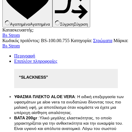
Κουνουπιέρες
Κουρτίνες Μπαμπού
Κυάλια
Μαχαίρια
Μπλέντερ & Μίξερ
Αγαπημένα
Αγαπημένα
Σύγριση
Σύγριση
Ορθοστάτες
Κατασκευαστής:
Πάσσαλοι
Bs Strom
Πολυεργαλεία
Κωδικός προϊόντος:
BS-100.00.755
Κατηγορία:
Στρώματα
Μάρκα:
Πυξίδα-Τάβλι-Σημαία
Bs Strom
Σετ Φαγητού
Περιγραφή
Σφεντόνες
Επιπλέον πληροφορίες
Σφυρί
Σχοινί
Τάπες
Ηλεκτρολογικός Εξοπλισμός
“SLACKNESS”
Φακοί
Αναλώσιμα Ηλεκτρολογικού Υλικού
Φανάρια
Ανιχνευτές Κίνησης
Ψησταριές
Μπαταρίες
Αξεσουάρ Ομπρέλας
Πολύπριζα
ΥΦΑΣΜΑ ΠΛΕΚΤΟ ALOE VERA
: Η ειδική επεξεργασία των 
Βάσεις Ομπρελών
υφασμάτων με aloe vera τα ενυδατώνει δίνοντας τους πιο 
Βάση Ποθρ.Ιστού Ομπρέλας
μαλακή υφή, με αποτέλεσμα όταν κοιμάστε να έχετε μια 
Κρεμάστρα Ιστού Ομπρέλας
υπέροχη αίσθηση απαλότητας.
Μεταλλικοί Ιστοί
BATA 200gr 
:Υλικό μεγάλης ελαστικότητας, το οποίο 
Τραπέζι Ομπρέλας
χαρακτηρίζεται για την ανθεκτικότητα και την ευκαμψία του. 
Είδη Θαλάσσης
Είναι υγιεινό και απόλυτα ανατομικό. Λόγω του σωστού 
Kayak