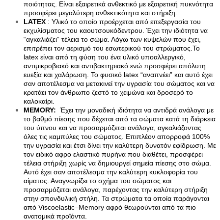
ποιότητας. Είναι εξαιρετικά ανθεκτικό με εξαιρετική πυκνότητα 
Καθίσματα Αιώρας
προσφέρει μεγαλύτερη ανθεκτικότητα και στήριξη.
Κανάτες
LATEX 
: Yλικό το οποίο προέρχεται από επεξεργασία του 
Κιόσκια Κήπου
εκχυλίσματος του καουτσουκόδεντρου. Έχει την ιδιότητα να 
Κούνιες Παιδικές
“αγκαλιάζει” τέλεια το σώμα. Λόγω των κυψελών που έχει, 
Κούπες
επιτρέπει τον αερισμό του εσωτερικού του στρώματος.Το 
Μαξιλάρι Στρώματος Ύπνου
latex είναι από τη φύση του ένα υλικό υποαλλεργικό, 
Μαξιλάρι Υπνόσακου
αντιμικροβιακό και αντιβακτηριακό ενώ προσφέρει απόλυτη 
Μαξιλάρια Αιώρας
ευεξία και χαλάρωση. Το φυσικό latex “αναπνέει” και αυτό έχει 
Μπουκάλια
σαν αποτέλεσμα να μετακινεί την υγρασία του σώματος και να 
Παγοκυστες
κρατάει τον άνθρωπο ζεστό το χειμώνα και δροσερό το 
Σακίδια Πλάτης
καλοκαίρι. 
Σάκοι Αδιάβροχοι
MEMORY:
  Έχει την μοναδική ιδιότητα να αντιδρά ανάλογα με 
Σκηνές 2-3 Ατόμων
το βαθμό πίεσης που δέχεται από τα σώματα κατά τη διάρκεια 
Σκηνές 3-4 Ατόμων
του ύπνου και να προσαρμόζεται ανάλογα, αγκαλιάζοντας 
Σκηνές 4-5 Ατόμων
όλες τις καμπύλες του σώματος. Επιπλέον απορροφά 100% 
Σκηνές 5-6 Ατόμων
την υγρασία και έτσι δίνει την καλύτερη δυνατόν εφίδρωση. Με 
Σκηνές 6-7 Ατόμων
τον ειδικό αφρο ελαστικό πυρήνα που διαθέτει, προσφέρει 
Σκηνές Pop up
τέλεια στήριξη χωρίς να δημιουργεί σημεία πίεσης στο σώμα.  
Σκηνές wc
Αυτό έχει σαν αποτέλεσμα την καλύτερη κυκλοφορία του 
Σκηνές Αυτόματες
αίματος. Αναγνωρίζει το σχήμα του σώματος και 
Σκηνές Παράλιας
προσαρμόζεται ανάλογα, παρέχοντας την καλύτερη στήριξη 
Σκίαστρα Παραλλαγής
στην σπονδυλική στήλη. Τα στρώματα τα οποία παράγονται 
Στηρίγματα Βάσης Αιώρας
από Viscoelastic–Memory αφρό θεωρούνται από τα πιο 
Στρωματά Ύπνου Φουσκωτά
ανατομικά προϊόντα.
Ταξιδιωτικά Σακίδια