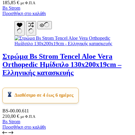
185,85
€
με Φ.Π.Α
Bs Strom
Προσθήκη στο καλάθι
Στρώμα Bs Strom Tencel Aloe Vera
Orthopedic Ημίδιπλο 130x200x19cm –
Ελληνικής κατασκευής
Διαθέσιμο σε 4 έως 6 ημέρες
BS-00.00.611
210,00
€
με Φ.Π.Α
Bs Strom
Προσθήκη στο καλάθι