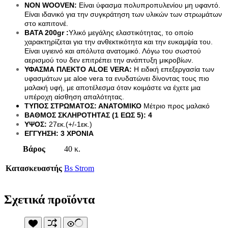
Είδη Κατάδυσης
NON WOOVEN:
 Είναι ύφασμα πολυπροπυλενίου μη υφαντό. 
Τοίχοι Για Κιόσκια
Αναπνευστήρες
Είναι ιδανικό για την συγκράτηση των υλικών των στρωμάτων 
Τσαντάκια Κρεμαστά
Βατραχοπέδιλα
στο καπιτονέ. 
Τσαντάκια Μέσης
Γιλέκο Διάσωσης
BATA 200gr :
Υλικό μεγάλης ελαστικότητας, το οποίο 
Υπνόσακοι
Γυαλάκια Πισίνας
χαρακτηρίζεται για την ανθεκτικότητα και την ευκαμψία του. 
Υπόστεγο Αντιηλιακό
Ζώνες Πλεύσης
Είναι υγιεινό και απόλυτα ανατομικό. Λόγω του σωστού 
Υποστρώματα
Μάσκες
αερισμού του δεν επιτρέπει την ανάπτυξη μικροβίων.
Χημικά Υγρά
Μαχαίρια Κατάδυσης
ΥΦΑΣΜΑ ΠΛΕΚΤΟ ALOE VERA:
 Η ειδική επεξεργασία των 
Χημικές Τουαλέτες
Σανίδες Κολύμβησης
υφασμάτων με aloe vera τα ενυδατώνει δίνοντας τους πιο 
Ψυγεία
Σετ Μάσκα-Αναπνευστήρας
μαλακή υφή, με αποτέλεσμα όταν κοιμάστε να έχετε μια 
Ψυγειοτσάντες
Σημαδούρα
υπέροχη αίσθηση απαλότητας.
Σκουφάκια Πισίνας
ΤΥΠΟΣ ΣΤΡΩΜΑΤΟΣ: ΑΝΑΤΟΜΙΚΟ 
Μέτριο προς μαλακό
Στολές Κατάδυσης
ΒΑΘΜΟΣ ΣΚΛΗΡΟΤΗΤΑΣ (1 ΕΩΣ 5): 4
Υποδήματα Θαλάσσης
ΥΨΟΣ:
 27εκ.(+/-1εκ.)
Υποδήματα Παράλιας
ΕΓΓΥΗΣΗ: 3 ΧΡΟΝΙΑ
Ψαροτούφεκα
Βάρος
40 κ.
Ωτοασπίδες Σετ
Είδη Ορειβασίας
Μπαστούνια
Κατασκευαστής
Bs Strom
Στρατιωτικά Είδη
Επιγονατίδες
Παγούρια Στρατιωτικά
Σχετικά προϊόντα
Φούμο