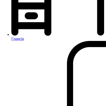
Αφυγραντήρες-Ιονιστές
Ηλεκτρικές κουβέρτες
θερμοπομποί-Convectors
Καλοριφέρ Λαδιού
Σόμπες υγραερίου
Γραφεία
Είδη παραλίας και camping
Αξεσουάρ Ειδών Έξοχης
Ανταλλακτικά Μπανέλας
Αντλίες
Εντατήρες
Εντομοαπωθητικα
Θήκες Πλαστικ.Αεροστεγής
Κουνουπιέρες
Κουρτίνες Μπαμπού
Κυάλια
Μαχαίρια
Μπλέντερ & Μίξερ
Ορθοστάτες
Πάσσαλοι