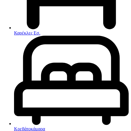
Στρώματα
Συνθέσεις Σαλονιού
Συρταριερες
Τραπεζάκια Σαλονιού
Τραπέζια εσωτερικού χώρου
Φοιτητικά Πακέτα
Εσωτερικού Χώρου
Καρέκλες Εσ.
Φωτιστικά
Μικροέπιπλα
Χαλιά
Ρολόγια
Κρεβάτοκάμαρα