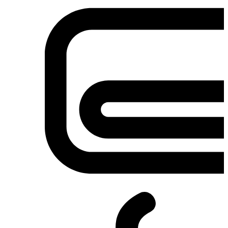
Σετ κουζίνες-φούρνοι
Φουρνάκια-Κουζινάκια
Φούρνοι Μικροκυμάτων