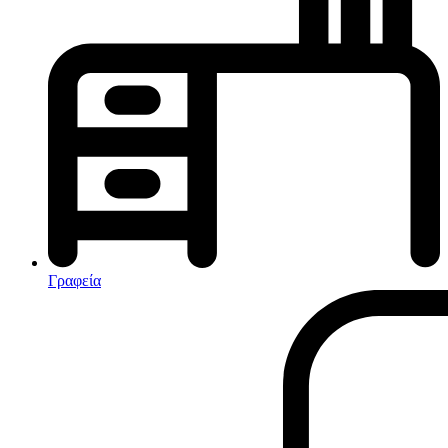
Κλιματισμός-Θέρμανση
Κλιματιστικά
Ηλεκτρικά Καλοριφέρ
Καλοριφέρ Λαδιού
θερμοπομποί-Convectors
Ηλεκτρικά Καλοριφέρ
Εντομοαπωθητικα
Ηλεκτρικές κουβέρτες
Γραφεία
Ανεμιστήρες
Αφυγραντήρες-Ιονιστές
Ηλεκτρικές κουβέρτες
θερμοπομποί-Convectors
Καλοριφέρ Λαδιού
Σόμπες υγραερίου