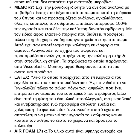
αερισμού του δεν επιτρέπει την ανάπτυξη μικροβίων.
Sup Σανίδες
MEMORY: 
Έχει την μοναδική ιδιότητα να αντιδρά ανάλογα με 
Αντλία Για Μπάλες
το βαθμό πίεσης που δέχεται από τα σώματα κατά τη διάρκεια 
Αξεσουάρ Για Kayak
Βάζα δαπέδου
του ύπνου και να προσαρμόζεται ανάλογα, αγκαλιάζοντας 
Αξεσουάρ Για Sup
Γλάστρες
όλες τις καμπύλες του σώματος.Επιπλέον απορροφά 100% 
Απόχες
Βιτρίνες
την υγρασία και έτσι δίνει την καλύτερη δυνατόν εφίδρωση. Με 
Βάρκες Φουσκωτές
τον ειδικό αφρο ελαστικό πυρήνα που διαθέτει, προσφέρει 
Κουπιά
τέλεια στήριξη χωρίς να δημιουργεί σημεία πίεσης στο σώμα.  
Μπαλάκια
Αυτό έχει σαν αποτέλεσμα την καλύτερη κυκλοφορία του 
Πισίνες Φουσκωτές
αίματος. Αναγνωρίζει το σχήμα του σώματος και 
Ρακέτες
προσαρμόζεται ανάλογα, παρέχοντας την καλύτερη στήριξη 
Σανίδες Θαλάσσης
στην σπονδυλική στήλη. Τα στρώματα τα οποία παράγονται 
Στρωματά Φουσκωτά
από Viscoelastic–Memory αφρό θεωρούνται από τα πιο 
Ψάθες
ανατομικά προϊόντα.
Είδη Θέρμανσης
LATEX:
 Yλικό το οποίο προέρχεται από επεξεργασία του 
Εξαρτήματα Για Ξυλόσομπες
εκχυλίσματος του καουτσουκόδεντρου. Έχει την ιδιότητα να 
Είδη Κάμπινγκ
“αγκαλιάζει” τέλεια το σώμα. Λόγω των κυψελών που έχει, 
Αιώρες
επιτρέπει τον αερισμό του εσωτερικού του στρώματος latex 
Βάση Αιώρας
είναι από τη φύση του ένα υλικό υποαλλεργικό, αντιμικροβιακό 
Δάπεδα Σκηνών
και αντιβακτηριακό ενώ προσφέρει απόλυτη ευεξία και 
Δοχεία Βενζίνης
χαλάρωση. Το φυσικό latex “αναπνέει” και αυτό έχει σαν 
Δοχεία Νερού
αποτέλεσμα να μετακινεί την υγρασία του σώματος και να 
Εσωτ.Επένδυση Υπνόσακου
κρατάει τον άνθρωπο ζεστό το χειμώνα και δροσερό το 
Ηλιακά Δοχεία
καλοκαίρι. 
Θέρμος
AIR FOAM 17εκ:
.Το υλικό αυτό είναι υψηλής αντοχής και 
Θέρμος Φαγητού