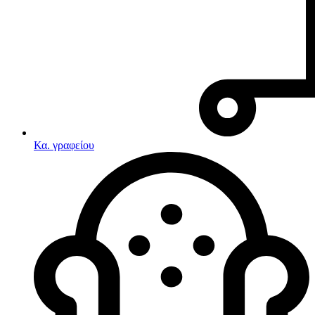
Κα. γραφείου
Λευκές συσκευές
Κουζίνες
Ηλεκτρικές κουζίνες
Σετ κουζίνες-φούρνοι
Φουρνάκια-Κουζινάκια
Κουζινομηχανές
Ηλεκτρικές κουζίνες
Κουζίνες αερίου