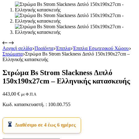
Αρχική σελίδα
Προϊόντα
Έπιπλα
Έπιπλα Εσωτερικού Χώρου
Στρώματα
Στρώμα Bs Strom Slackness Διπλό 150x190x27cm –
Εικόνα & Ήχος
Ελληνικής κατασκευής
Hi-Fi
Ακουστικά
Στρώμα Bs Strom Slackness Διπλό
Δέκτες DVD Players
Ηχεία
150x190x27cm – Ελληνικής κατασκευής
Κάμερες
Κεραίες
443,00
€
με Φ.Π.Α
Ραδιόφωνα
Τηλεοράσεις
Κωδ. κατασκευαστή. : 100.00.755
Διαθέσιμο σε 4 έως 6 ημέρες