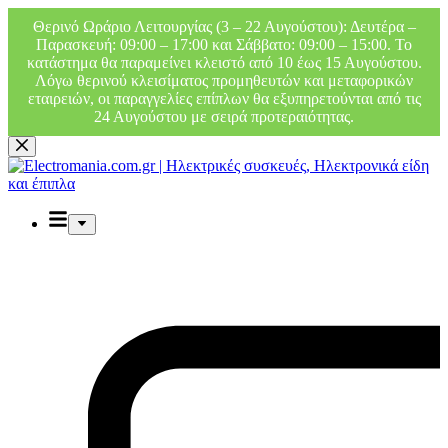
Θερινό Ωράριο Λειτουργίας (3 – 22 Αυγούστου): Δευτέρα –
Παρασκευή: 09:00 – 17:00 και Σάββατο: 09:00 – 15:00. Το
κατάστημα θα παραμείνει κλειστό από 10 έως 15 Αυγούστου.
Λόγω θερινού κλεισίματος προμηθευτών και μεταφορικών
εταιρειών, οι παραγγελίες επίπλων θα εξυπηρετούνται από τις
24 Αυγούστου με σειρά προτεραιότητας.
Μετάβαση
στο
περιεχόμενο