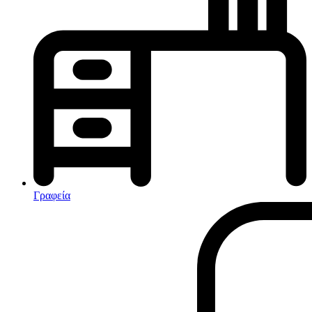
Κλιματισμός-Θέρμανση
Κλιματιστικά
Ηλεκτρικά Καλοριφέρ
Καλοριφέρ Λαδιού
θερμοπομποί-Convectors
Ηλεκτρικά Καλοριφέρ
Εντομοαπωθητικα
Ηλεκτρικές κουβέρτες
Γραφεία
Ανεμιστήρες
Αφυγραντήρες-Ιονιστές
Ηλεκτρικές κουβέρτες
θερμοπομποί-Convectors
Καλοριφέρ Λαδιού
Σόμπες υγραερίου