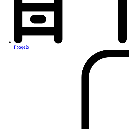
Αφυγραντήρες-Ιονιστές
Ηλεκτρικές κουβέρτες
θερμοπομποί-Convectors
Καλοριφέρ Λαδιού
Σόμπες υγραερίου
Γραφεία
Είδη παραλίας και camping
Αξεσουάρ Ειδών Έξοχης
Ανταλλακτικά Μπανέλας
Αντλίες
Εντατήρες
Εντομοαπωθητικα
Θήκες Πλαστικ.Αεροστεγής
Κουνουπιέρες
Κουρτίνες Μπαμπού
Κυάλια
Μαχαίρια
Μπλέντερ & Μίξερ
Ορθοστάτες
Πάσσαλοι