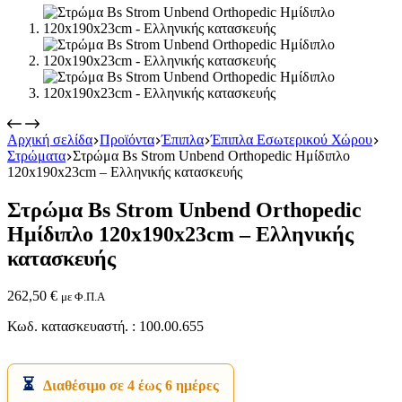
Αρχική σελίδα
Προϊόντα
Έπιπλα
Έπιπλα Εσωτερικού Χώρου
Στρώματα
Στρώμα Bs Strom Unbend Orthopedic Ημίδιπλο
Εικόνα & Ήχος
120x190x23cm – Ελληνικής κατασκευής
Hi-Fi
Ακουστικά
Στρώμα Bs Strom Unbend Orthopedic
Δέκτες DVD Players
Ηχεία
Ημίδιπλο 120x190x23cm – Ελληνικής
Κάμερες
κατασκευής
Κεραίες
Ραδιόφωνα
Τηλεοράσεις
262,50
€
με Φ.Π.Α
Κωδ. κατασκευαστή. : 100.00.655
Διαθέσιμο σε 4 έως 6 ημέρες