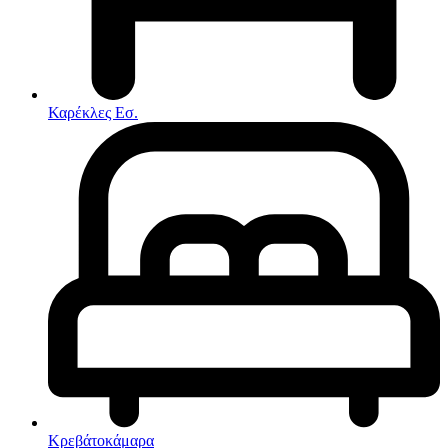
Στρώματα
Συνθέσεις Σαλονιού
Συρταριερες
Τραπεζάκια Σαλονιού
Τραπέζια εσωτερικού χώρου
Φοιτητικά Πακέτα
Εσωτερικού Χώρου
Καρέκλες Εσ.
Φωτιστικά
Μικροέπιπλα
Χαλιά
Ρολόγια
Κρεβάτοκάμαρα