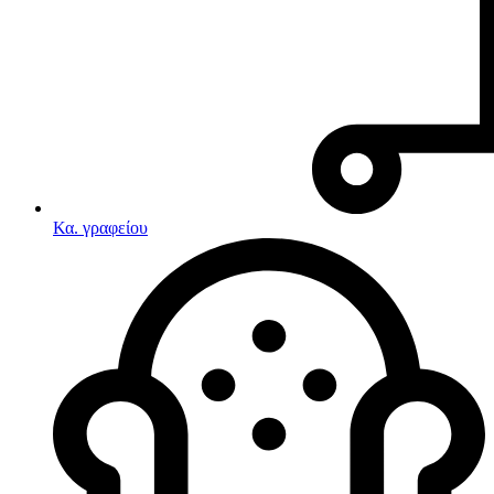
Κα. γραφείου
Λευκές συσκευές
Κουζίνες
Ηλεκτρικές κουζίνες
Σετ κουζίνες-φούρνοι
Φουρνάκια-Κουζινάκια
Κουζινομηχανές
Ηλεκτρικές κουζίνες
Κουζίνες αερίου