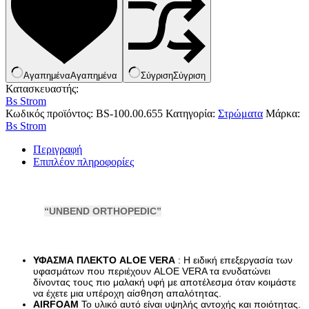
Κουνουπιέρες
Κουρτίνες Μπαμπού
Κυάλια
Μαχαίρια
Μπλέντερ & Μίξερ
Ορθοστάτες
Αγαπημένα
Αγαπημένα
Σύγριση
Σύγριση
Πάσσαλοι
Κατασκευαστής:
Πολυεργαλεία
Bs Strom
Πυξίδα-Τάβλι-Σημαία
Κωδικός προϊόντος:
BS-100.00.655
Κατηγορία:
Στρώματα
Μάρκα:
Σετ Φαγητού
Bs Strom
Σφεντόνες
Σφυρί
Περιγραφή
Σχοινί
Επιπλέον πληροφορίες
Τάπες
Ηλεκτρολογικός Εξοπλισμός
Φακοί
Αναλώσιμα Ηλεκτρολογικού Υλικού
Φανάρια
Ανιχνευτές Κίνησης
Ψησταριές
Μπαταρίες
“UNBEND ORTHOPEDIC”
Αξεσουάρ Ομπρέλας
Πολύπριζα
Βάσεις Ομπρελών
Βάση Ποθρ.Ιστού Ομπρέλας
Κρεμάστρα Ιστού Ομπρέλας
ΥΦΑΣΜΑ 
ΠΛΕΚΤΟ ALOE VERA
 : Η ειδική επεξεργασία των 
Μεταλλικοί Ιστοί
υφασμάτων που περιέχουν ALOE VERA τα ενυδατώνει  
Τραπέζι Ομπρέλας
δίνοντας τους πιο μαλακή υφή με αποτέλεσμα όταν κοιμάστε 
Είδη Θαλάσσης
να έχετε μια υπέροχη αίσθηση απαλότητας.
AIRFOAM
 Το υλικό αυτό είναι υψηλής αντοχής και ποιότητας. 
Kayak