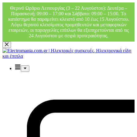
Θερινό Ωράριο Λειτουργίας (3 – 22 Αυγούστου): Δευτέρα –
Παρασκευή: 09:00 – 17:00 και Σάββατο: 09:00 – 15:00. Το
κατάστημα θα παραμείνει κλειστό από 10 έως 15 Αυγούστου.
Λόγω θερινού κλεισίματος προμηθευτών και μεταφορικών
εταιρειών, οι παραγγελίες επίπλων θα εξυπηρετούνται από τις
24 Αυγούστου με σειρά προτεραιότητας.
Μετάβαση
στο
περιεχόμενο