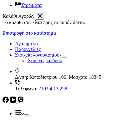
Στρώματα
Καλάθι Αγορών
Το καλάθι σας είναι προς το παρόν άδειο.
Απορροφητήρες
Ελεύθεροι
Επιστροφή στο κατάστημα
Καμινάδες
Ηλεκρικά – Ηλεκτρονικά
Πτυσσόμενοι
Αγαπημένα
Συρόμενοι
Παραγγελίες
Απορροφητήρες
Στοιχεία λογαριασμού
Ελεύθεροι
Χαμένος κωδικός
Καμινάδες
Πτυσσόμενοι
Δ/νση:
Καποδιστρίου 100, Μοσχάτο 18345
Συρόμενοι
Εντ. συσκευές
Τηλέφωνο:
210 94 13 258
Εντ. ηλεκτρικοί φούρνοι
Εντ. πλυντήρια πιάτων
Εστίες
Domino, Εντ. συσκευές
Εστίες
Αερίου
Αερίου
Επαγωγικές
Κεραμικές