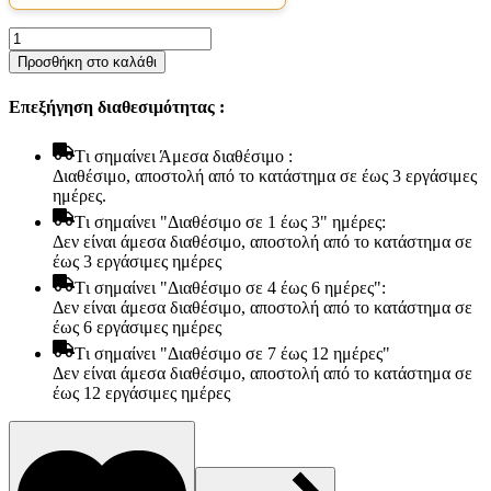
Στρώμα
Bs
Προσθήκη στο καλάθι
Strom
Unbend
Επεξήγηση διαθεσιμότητας :
Orthopedic
Ημίδιπλο
120x190x23cm
Tι σημαίνει Άμεσα διαθέσιμο :
-
Διαθέσιμο, αποστολή από το κατάστημα σε έως 3 εργάσιμες
Ελληνικής
ημέρες.
κατασκευής
Tι σημαίνει "Διαθέσιμο σε 1 έως 3" ημέρες:
ποσότητα
Δεν είναι άμεσα διαθέσιμο, αποστολή από το κατάστημα σε
έως 3 εργάσιμες ημέρες
Tι σημαίνει "Διαθέσιμο σε 4 έως 6 ημέρες":
Δεν είναι άμεσα διαθέσιμο, αποστολή από το κατάστημα σε
έως 6 εργάσιμες ημέρες
Tι σημαίνει "Διαθέσιμο σε 7 έως 12 ημέρες"
Είδη παραλίας και camping
Δεν είναι άμεσα διαθέσιμο, αποστολή από το κατάστημα σε
Αξεσουάρ Ειδών Έξοχης
έως 12 εργάσιμες ημέρες
Ανταλλακτικά Μπανέλας
Αντλίες
Εντατήρες
Εντομοαπωθητικα
Θήκες Πλαστικ.Αεροστεγής