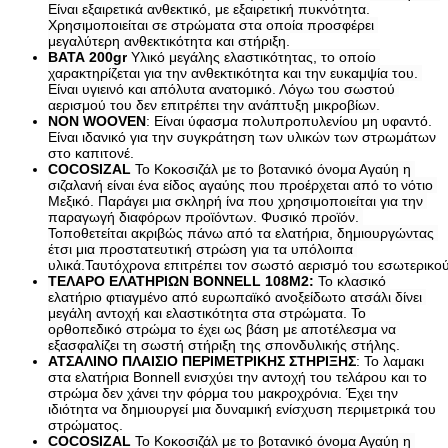
Είναι εξαιρετικά ανθεκτικό, με εξαιρετική πυκνότητα.
Sup Σανίδες
Χρησιμοποιείται σε στρώματα στα οποία προσφέρει 
Αντλία Για Μπάλες
μεγαλύτερη ανθεκτικότητα και στήριξη.
Αξεσουάρ Για Kayak
Βάζα δαπέδου
ΒΑΤΑ 200gr
 Υλικό μεγάλης ελαστικότητας, το οποίο 
Αξεσουάρ Για Sup
Γλάστρες
χαρακτηρίζεται για την ανθεκτικότητα και την ευκαμψία του. 
Απόχες
Είναι υγιεινό και απόλυτα ανατομικό. Λόγω του σωστού 
Βιτρίνες
Βάρκες Φουσκωτές
αερισμού του δεν επιτρέπει την ανάπτυξη μικροβίων.
Κουπιά
NON WOOVEN
: Είναι ύφασμα πολυπροπυλενίου μη υφαντό. 
Είναι ιδανικό για την συγκράτηση των υλικών των στρωμάτων 
Μπαλάκια
στο καπιτονέ.
Πισίνες Φουσκωτές
COCOSIZAL
 Το Κοκοσιζάλ με το βοτανικό όνομα Αγαύη η 
Ρακέτες
σιζαλανή είναι ένα είδος αγαύης που προέρχεται από το νότιο 
Σανίδες Θαλάσσης
Μεξικό. Παράγει μια σκληρή ίνα που χρησιμοποιείται για την 
Στρωματά Φουσκωτά
παραγωγή διαφόρων προϊόντων. Φυσικό προϊόν. 
Ψάθες
Τοποθετείται ακριβώς πάνω από τα ελατήρια, δημιουργώντας 
Είδη Θέρμανσης
έτσι μια προστατευτική στρώση για τα υπόλοιπα 
Εξαρτήματα Για Ξυλόσομπες
υλικά.
Ταυτόχρονα επιτρέπει τον σωστό αερισμό του εσωτερικ
ΤΕΛΑΡΟ ΕΛΑΤΗΡΙΩΝ BONNELL 108Μ2: 
Το κλασικό 
Είδη Κάμπινγκ
ελατήριο φτιαγμένο από ευρωπαϊκό ανοξείδωτο ατσάλι δίνει 
Αιώρες
μεγάλη αντοχή και ελαστικότητα στα στρώματα. Το 
Βάση Αιώρας
ορθοπεδικό στρώμα το έχει ως βάση με αποτέλεσμα να 
Δάπεδα Σκηνών
εξασφαλίζει τη σωστή στήριξη της σπονδυλικής στήλης.
Δοχεία Βενζίνης
ΑΤΣΑΛΙΝΟ ΠΛΑΙΣΙΟ ΠΕΡΙΜΕΤΡΙΚΗΣ ΣΤΗΡΙΞΗΣ
: Το λαμακι 
Δοχεία Νερού
στα ελατήρια Bonnell ενισχύει την αντοχή του τελάρου και το 
Εσωτ.Επένδυση Υπνόσακου
στρώμα δεν χάνει την φόρμα του μακροχρόνια. Έχει την 
Ηλιακά Δοχεία
ιδιότητα να δημιουργεί μια δυναμική ενίσχυση περιμετρικά του 
στρώματος.
Θέρμος
COCOSIZAL
 Το Κοκοσιζάλ με το βοτανικό όνομα Αγαύη η 
Θέρμος Φαγητού