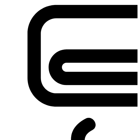
Σετ κουζίνες-φούρνοι
Φουρνάκια-Κουζινάκια
Φούρνοι Μικροκυμάτων