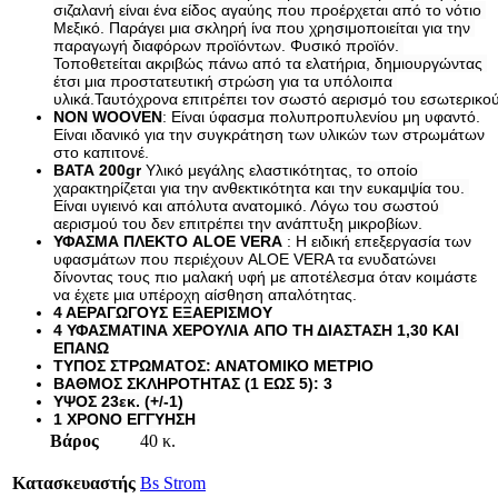
σιζαλανή είναι ένα είδος αγαύης που προέρχεται από το νότιο 
Καθίσματα Αιώρας
Μεξικό. Παράγει μια σκληρή ίνα που χρησιμοποιείται για την 
Κανάτες
παραγωγή διαφόρων προϊόντων. Φυσικό προϊόν. 
Κιόσκια Κήπου
Τοποθετείται ακριβώς πάνω από τα ελατήρια, δημιουργώντας 
Κούνιες Παιδικές
έτσι μια προστατευτική στρώση για τα υπόλοιπα 
Κούπες
υλικά.
Ταυτόχρονα επιτρέπει τον σωστό αερισμό του εσωτερικ
Μαξιλάρι Στρώματος Ύπνου
NON WOOVEN
: Είναι ύφασμα πολυπροπυλενίου μη υφαντό. 
Είναι ιδανικό για την συγκράτηση των υλικών των στρωμάτων 
Μαξιλάρι Υπνόσακου
στο καπιτονέ. 
Μαξιλάρια Αιώρας
ΒΑΤΑ 200gr
 Υλικό μεγάλης ελαστικότητας, το οποίο 
Μπουκάλια
χαρακτηρίζεται για την ανθεκτικότητα και την ευκαμψία του. 
Παγοκυστες
Είναι υγιεινό και απόλυτα ανατομικό. Λόγω του σωστού 
Σακίδια Πλάτης
αερισμού του δεν επιτρέπει την ανάπτυξη μικροβίων.
Σάκοι Αδιάβροχοι
ΥΦΑΣΜΑ 
ΠΛΕΚΤΟ ALOE VERA
 : Η ειδική επεξεργασία των 
Σκηνές 2-3 Ατόμων
υφασμάτων που περιέχουν ALOE VERA τα ενυδατώνει  
Σκηνές 3-4 Ατόμων
δίνοντας τους πιο μαλακή υφή με αποτέλεσμα όταν κοιμάστε 
να έχετε μια υπέροχη αίσθηση απαλότητας.
Σκηνές 4-5 Ατόμων
4 ΑΕΡΑΓΩΓΟΥΣ ΕΞΑΕΡΙΣΜΟΥ
Σκηνές 5-6 Ατόμων
4 ΥΦΑΣΜΑΤΙΝΑ ΧΕΡΟΥΛΙΑ
 ΑΠΟ ΤΗ ΔΙΑΣΤΑΣΗ 1,30 ΚΑΙ 
Σκηνές 6-7 Ατόμων
ΕΠΑΝΩ
Σκηνές Pop up
ΤΥΠΟΣ ΣΤΡΩΜΑΤΟΣ:
 ΑΝΑΤΟΜΙΚΟ ΜETPIO 
Σκηνές wc
ΒΑΘΜΟΣ ΣΚΛΗΡΟΤΗΤΑΣ (1 ΕΩΣ 5): 
3
Σκηνές Αυτόματες
ΥΨΟΣ
 23εκ. (+/-1)
Σκηνές Παράλιας
1 ΧΡΟΝΟ ΕΓΓΥΗΣΗ
Σκίαστρα Παραλλαγής
Βάρος
40 κ.
Στηρίγματα Βάσης Αιώρας
Στρωματά Ύπνου Φουσκωτά
Κατασκευαστής
Bs Strom
Ταξιδιωτικά Σακίδια