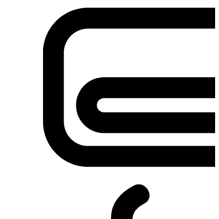
Σετ κουζίνες-φούρνοι
Φουρνάκια-Κουζινάκια
Φούρνοι Μικροκυμάτων