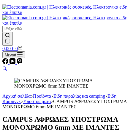
Εστίες
Αερίου
Αερίου
Επαγωγικές
Κεραμικές
Σετ κουζίνες-φούρνοι
Φουρνάκια-Κουζινάκια
Φούρνοι Μικροκυμάτων
No
Καλάθι
0,00
€
0
results
Αγορών
Μενού
🔍
Αρχική σελίδα
Προϊόντα
Είδη παραλίας και camping
Είδη
Κάμπινγκ
Υποστρώματα
CAMPUS ΑΦΡΩΔΕΣ ΥΠΟΣΤΡΩΜΑ
ΜΟΝΟΧΡΩΜΟ 6mm ΜΕ ΙΜΑΝΤΕΣ
CAMPUS ΑΦΡΩΔΕΣ ΥΠΟΣΤΡΩΜΑ
ΜΟΝΟΧΡΩΜΟ 6mm ΜΕ ΙΜΑΝΤΕΣ