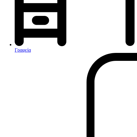
Αφυγραντήρες-Ιονιστές
Ηλεκτρικές κουβέρτες
θερμοπομποί-Convectors
Καλοριφέρ Λαδιού
Σόμπες υγραερίου
Γραφεία
Είδη παραλίας και camping
Αξεσουάρ Ειδών Έξοχης
Ανταλλακτικά Μπανέλας
Αντλίες
Εντατήρες
Εντομοαπωθητικα
Θήκες Πλαστικ.Αεροστεγής
Κουνουπιέρες
Κουρτίνες Μπαμπού
Κυάλια
Μαχαίρια
Μπλέντερ & Μίξερ
Ορθοστάτες
Πάσσαλοι