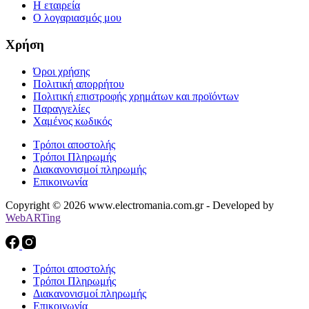
Η εταιρεία
Ο λογαριασμός μου
Χρήση
Όροι χρήσης
Πολιτική απορρήτου
Πολιτική επιστροφής χρημάτων και προϊόντων
Παραγγελίες
Χαμένος κωδικός
Τρόποι αποστολής
Τρόποι Πληρωμής
Διακανονισμοί πληρωμής
Επικοινωνία
Copyright © 2026 www.electromania.com.gr - Developed by
WebARTing
Τρόποι αποστολής
Τρόποι Πληρωμής
Διακανονισμοί πληρωμής
Επικοινωνία