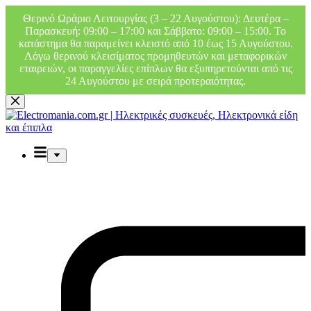
Θερινό Ωράριο Λειτουργίας (3 – 22 Αυγούστου): Δευτέρα –
Παρασκευή: 09:00 – 17:00 και Σάββατο: 09:00 – 15:00. Το
κατάστημα θα παραμείνει κλειστό από 10 έως 15 Αυγούστου.
Λόγω θερινού κλεισίματος προμηθευτών και μεταφορικών
εταιρειών, οι παραγγελίες επίπλων θα εξυπηρετούνται από τις
24 Αυγούστου με σειρά προτεραιότητας.
Μετάβαση
στο
περιεχόμενο