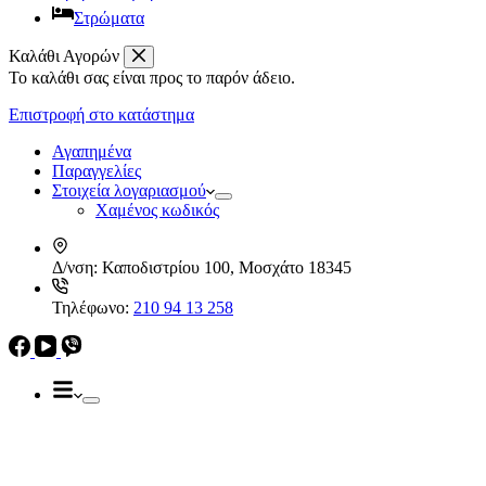
Στρώματα
Καλάθι Αγορών
Το καλάθι σας είναι προς το παρόν άδειο.
Απορροφητήρες
Ελεύθεροι
Επιστροφή στο κατάστημα
Καμινάδες
Ηλεκρικά – Ηλεκτρονικά
Πτυσσόμενοι
Αγαπημένα
Συρόμενοι
Παραγγελίες
Απορροφητήρες
Στοιχεία λογαριασμού
Ελεύθεροι
Χαμένος κωδικός
Καμινάδες
Πτυσσόμενοι
Δ/νση:
Καποδιστρίου 100, Μοσχάτο 18345
Συρόμενοι
Εντ. συσκευές
Τηλέφωνο:
210 94 13 258
Εντ. ηλεκτρικοί φούρνοι
Εντ. πλυντήρια πιάτων
Εστίες
Domino, Εντ. συσκευές
Εστίες
Αερίου
Αερίου
Επαγωγικές
Κεραμικές