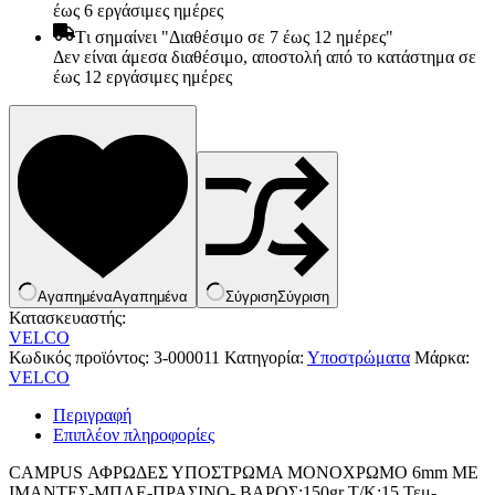
έως 6 εργάσιμες ημέρες
Tι σημαίνει "Διαθέσιμο σε 7 έως 12 ημέρες"
Δεν είναι άμεσα διαθέσιμο, αποστολή από το κατάστημα σε
έως 12 εργάσιμες ημέρες
Αγαπημένα
Αγαπημένα
Σύγριση
Σύγριση
Κατασκευαστής:
VELCO
Κωδικός προϊόντος:
3-000011
Κατηγορία:
Υποστρώματα
Μάρκα:
Είδη παραλίας και camping
VELCO
Αξεσουάρ Ειδών Έξοχης
Ανταλλακτικά Μπανέλας
Περιγραφή
Αντλίες
Επιπλέον πληροφορίες
Εντατήρες
Εντομοαπωθητικα
CAMPUS ΑΦΡΩΔΕΣ ΥΠΟΣΤΡΩΜΑ ΜΟΝΟΧΡΩΜΟ 6mm ΜΕ
Θήκες Πλαστικ.Αεροστεγής
ΙΜΑΝΤΕΣ-ΜΠΛΕ-ΠΡΑΣΙΝΟ- ΒΑΡΟΣ:150gr Τ/Κ:15 Τεμ-