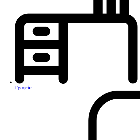
Κλιματισμός-Θέρμανση
Κλιματιστικά
Ηλεκτρικά Καλοριφέρ
Καλοριφέρ Λαδιού
θερμοπομποί-Convectors
Ηλεκτρικά Καλοριφέρ
Εντομοαπωθητικα
Ηλεκτρικές κουβέρτες
Γραφεία
Ανεμιστήρες
Αφυγραντήρες-Ιονιστές
Ηλεκτρικές κουβέρτες
θερμοπομποί-Convectors
Καλοριφέρ Λαδιού
Σόμπες υγραερίου