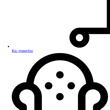
Κα. γραφείου
Λευκές συσκευές
Κουζίνες
Ηλεκτρικές κουζίνες
Σετ κουζίνες-φούρνοι
Φουρνάκια-Κουζινάκια
Κουζινομηχανές
Ηλεκτρικές κουζίνες
Κουζίνες αερίου