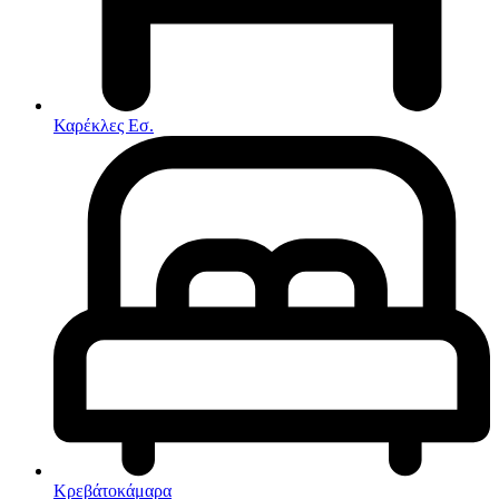
Στρώματα
Συνθέσεις Σαλονιού
Συρταριερες
Τραπεζάκια Σαλονιού
Τραπέζια εσωτερικού χώρου
Φοιτητικά Πακέτα
Εσωτερικού Χώρου
Καρέκλες Εσ.
Φωτιστικά
Μικροέπιπλα
Χαλιά
Ρολόγια
Κρεβάτοκάμαρα