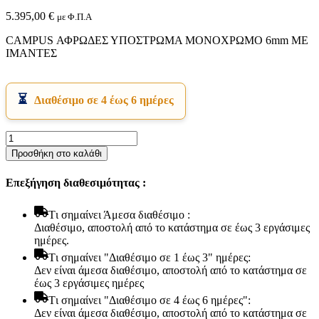
5.395,00
€
με Φ.Π.Α
CAMPUS ΑΦΡΩΔΕΣ ΥΠΟΣΤΡΩΜΑ ΜΟΝΟΧΡΩΜΟ 6mm ΜΕ
ΙΜΑΝΤΕΣ
Διαθέσιμο σε 4 έως 6 ημέρες
Εικόνα & Ήχος
CAMPUS
Hi-Fi
ΑΦΡΩΔΕΣ
Προσθήκη στο καλάθι
Ακουστικά
ΥΠΟΣΤΡΩΜΑ
Δέκτες DVD Players
ΜΟΝΟΧΡΩΜΟ
Ηχεία
Επεξήγηση διαθεσιμότητας :
6mm
Κάμερες
ΜΕ
Κεραίες
ΙΜΑΝΤΕΣ
Tι σημαίνει Άμεσα διαθέσιμο :
Ραδιόφωνα
ποσότητα
Διαθέσιμο, αποστολή από το κατάστημα σε έως 3 εργάσιμες
Τηλεοράσεις
ημέρες.
Tι σημαίνει "Διαθέσιμο σε 1 έως 3" ημέρες:
Δεν είναι άμεσα διαθέσιμο, αποστολή από το κατάστημα σε
έως 3 εργάσιμες ημέρες
Tι σημαίνει "Διαθέσιμο σε 4 έως 6 ημέρες":
Δεν είναι άμεσα διαθέσιμο, αποστολή από το κατάστημα σε