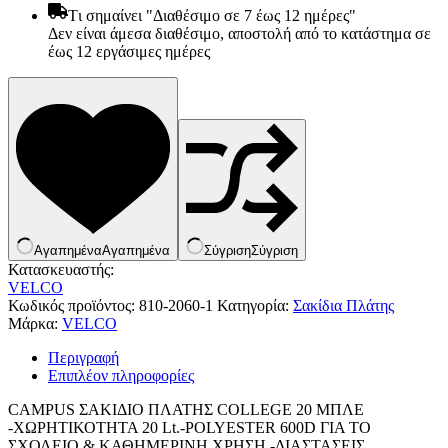
Tι σημαίνει "Διαθέσιμο σε 7 έως 12 ημέρες"
Δεν είναι άμεσα διαθέσιμο, αποστολή από το κατάστημα σε
έως 12 εργάσιμες ημέρες
Αγαπημένα
Αγαπημένα
Σύγριση
Σύγριση
Κατασκευαστής:
VELCO
Κωδικός προϊόντος:
810-2060-1
Κατηγορία:
Σακίδια Πλάτης
Μάρκα:
VELCO
Είδη παραλίας και camping
Αξεσουάρ Ειδών Έξοχης
Περιγραφή
Ανταλλακτικά Μπανέλας
Επιπλέον πληροφορίες
Αντλίες
Εντατήρες
CAMPUS ΣΑΚΙΔΙΟ ΠΛΑΤΗΣ COLLEGE 20 ΜΠΛΕ
Εντομοαπωθητικα
-ΧΩΡΗΤΙΚΟΤΗΤΑ 20 Lt.-POLYESTER 600D ΓΙΑ ΤΟ
Θήκες Πλαστικ.Αεροστεγής
ΣΧΟΛΕΙΟ & ΚΑΘΗΜΕΡΙΝΗ ΧΡΗΣΗ -ΔΙΑΣΤΑΣΕΙΣ