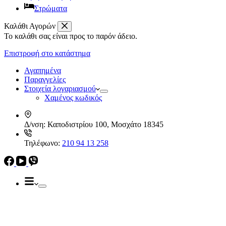
Στρώματα
Καλάθι Αγορών
Το καλάθι σας είναι προς το παρόν άδειο.
Απορροφητήρες
Ελεύθεροι
Επιστροφή στο κατάστημα
Καμινάδες
Ηλεκρικά – Ηλεκτρονικά
Πτυσσόμενοι
Αγαπημένα
Συρόμενοι
Παραγγελίες
Απορροφητήρες
Στοιχεία λογαριασμού
Ελεύθεροι
Χαμένος κωδικός
Καμινάδες
Πτυσσόμενοι
Δ/νση:
Καποδιστρίου 100, Μοσχάτο 18345
Συρόμενοι
Εντ. συσκευές
Τηλέφωνο:
210 94 13 258
Εντ. ηλεκτρικοί φούρνοι
Εντ. πλυντήρια πιάτων
Εστίες
Domino, Εντ. συσκευές
Εστίες
Αερίου
Αερίου
Επαγωγικές
Κεραμικές