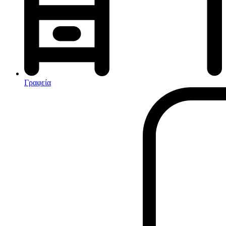
Αφυγραντήρες-Ιονιστές
Ηλεκτρικές κουβέρτες
θερμοπομποί-Convectors
Καλοριφέρ Λαδιού
Σόμπες υγραερίου
Γραφεία
Είδη παραλίας και camping
Αξεσουάρ Ειδών Έξοχης
Ανταλλακτικά Μπανέλας
Αντλίες
Εντατήρες
Εντομοαπωθητικα
Θήκες Πλαστικ.Αεροστεγής
Κουνουπιέρες
Κουρτίνες Μπαμπού
Κυάλια
Μαχαίρια
Μπλέντερ & Μίξερ
Ορθοστάτες
Πάσσαλοι