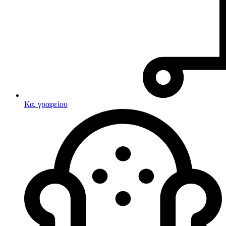
Κα. γραφείου
Λευκές συσκευές
Κουζίνες
Ηλεκτρικές κουζίνες
Σετ κουζίνες-φούρνοι
Φουρνάκια-Κουζινάκια
Κουζινομηχανές
Ηλεκτρικές κουζίνες
Κουζίνες αερίου