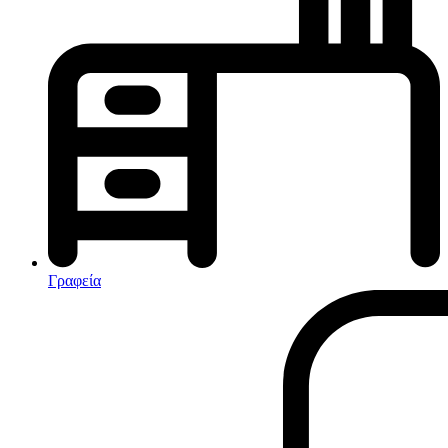
Κλιματισμός-Θέρμανση
Κλιματιστικά
Ηλεκτρικά Καλοριφέρ
Καλοριφέρ Λαδιού
θερμοπομποί-Convectors
Ηλεκτρικά Καλοριφέρ
Εντομοαπωθητικα
Ηλεκτρικές κουβέρτες
Γραφεία
Ανεμιστήρες
Αφυγραντήρες-Ιονιστές
Ηλεκτρικές κουβέρτες
θερμοπομποί-Convectors
Καλοριφέρ Λαδιού
Σόμπες υγραερίου