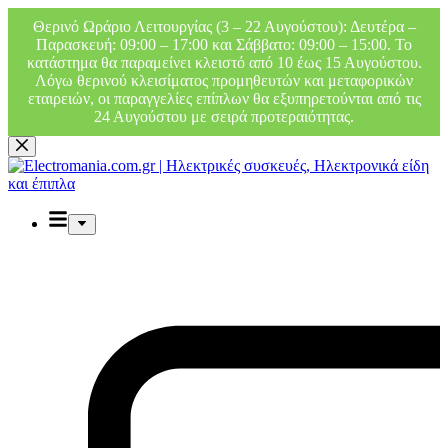
Θερινό Ωράριο Λειτουργίας (3 – 22 Αυγούστου): Δευτέρα –
Παρασκευή: 09:00 – 17:00 και Σάββατο: 09:00 – 15:00. Το
κατάστημα θα παραμείνει κλειστό από 10 έως 15 Αυγούστου.
Λόγω θερινού κλεισίματος προμηθευτών και μεταφορικών
εταιρειών, οι παραγγελίες επίπλων θα εξυπηρετούνται από τις
24 Αυγούστου με σειρά προτεραιότητας.
Μετάβαση
στο
περιεχόμενο