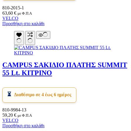
Sup Σανίδες
810-2015-1
Αντλία Για Μπάλες
63,60
€
με Φ.Π.Α
Αξεσουάρ Για Kayak
Βάζα δαπέδου
VELCO
Αξεσουάρ Για Sup
Γλάστρες
Προσθήκη στο καλάθι
Απόχες
Βιτρίνες
Βάρκες Φουσκωτές
Κουπιά
Μπαλάκια
Πισίνες Φουσκωτές
Ρακέτες
Σανίδες Θαλάσσης
Στρωματά Φουσκωτά
CAMPUS ΣΑΚΙΔΙΟ ΠΛΑΤΗΣ SUMMIT
Ψάθες
55 Lt. ΚΙΤΡΙΝΟ
Είδη Θέρμανσης
Εξαρτήματα Για Ξυλόσομπες
Είδη Κάμπινγκ
Αιώρες
Βάση Αιώρας
Διαθέσιμο σε 4 έως 6 ημέρες
Δάπεδα Σκηνών
Δοχεία Βενζίνης
Δοχεία Νερού
810-9984-13
Εσωτ.Επένδυση Υπνόσακου
59,20
€
με Φ.Π.Α
Ηλιακά Δοχεία
VELCO
Θέρμος
Προσθήκη στο καλάθι
Θέρμος Φαγητού