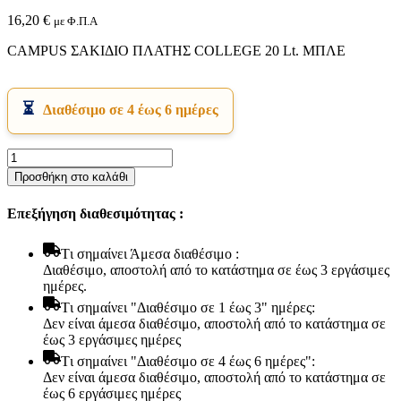
16,20
€
με Φ.Π.Α
CAMPUS ΣΑΚΙΔΙΟ ΠΛΑΤΗΣ COLLEGE 20 Lt. ΜΠΛΕ
Διαθέσιμο σε 4 έως 6 ημέρες
CAMPUS
Εικόνα & Ήχος
ΣΑΚΙΔΙΟ
Προσθήκη στο καλάθι
Hi-Fi
ΠΛΑΤΗΣ
Ακουστικά
COLLEGE
Δέκτες DVD Players
Επεξήγηση διαθεσιμότητας :
20
Ηχεία
Lt.
Κάμερες
ΜΠΛΕ
Tι σημαίνει Άμεσα διαθέσιμο :
Κεραίες
ποσότητα
Διαθέσιμο, αποστολή από το κατάστημα σε έως 3 εργάσιμες
Ραδιόφωνα
ημέρες.
Τηλεοράσεις
Tι σημαίνει "Διαθέσιμο σε 1 έως 3" ημέρες:
Δεν είναι άμεσα διαθέσιμο, αποστολή από το κατάστημα σε
έως 3 εργάσιμες ημέρες
Tι σημαίνει "Διαθέσιμο σε 4 έως 6 ημέρες":
Δεν είναι άμεσα διαθέσιμο, αποστολή από το κατάστημα σε
έως 6 εργάσιμες ημέρες