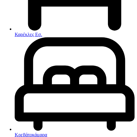
Στρώματα
Συνθέσεις Σαλονιού
Συρταριερες
Τραπεζάκια Σαλονιού
Τραπέζια εσωτερικού χώρου
Φοιτητικά Πακέτα
Εσωτερικού Χώρου
Καρέκλες Εσ.
Φωτιστικά
Μικροέπιπλα
Χαλιά
Ρολόγια
Κρεβάτοκάμαρα