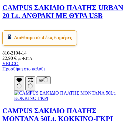
Είδη Κατάδυσης
Τοίχοι Για Κιόσκια
CAMPUS ΣΑΚΙΔΙΟ ΠΛΑΤΗΣ URBAN
Αναπνευστήρες
Τσαντάκια Κρεμαστά
Βατραχοπέδιλα
20 Lt. ΑΝΘΡΑΚΙ ΜΕ ΘΥΡΑ USB
Τσαντάκια Μέσης
Γιλέκο Διάσωσης
Υπνόσακοι
Γυαλάκια Πισίνας
Υπόστεγο Αντιηλιακό
Ζώνες Πλεύσης
Υποστρώματα
Μάσκες
Χημικά Υγρά
Διαθέσιμο σε 4 έως 6 ημέρες
Μαχαίρια Κατάδυσης
Χημικές Τουαλέτες
Σανίδες Κολύμβησης
Ψυγεία
Σετ Μάσκα-Αναπνευστήρας
Ψυγειοτσάντες
810-2104-14
Σημαδούρα
22,90
€
με Φ.Π.Α
Σκουφάκια Πισίνας
VELCO
Στολές Κατάδυσης
Προσθήκη στο καλάθι
Υποδήματα Θαλάσσης
Υποδήματα Παράλιας
Ψαροτούφεκα
Ωτοασπίδες Σετ
Είδη Ορειβασίας
Μπαστούνια
Στρατιωτικά Είδη
Επιγονατίδες
CAMPUS ΣΑΚΙΔΙΟ ΠΛΑΤΗΣ
Παγούρια Στρατιωτικά
MONTANA 50Lt. ΚΟΚΚΙΝΟ-ΓΚΡΙ
Φούμο