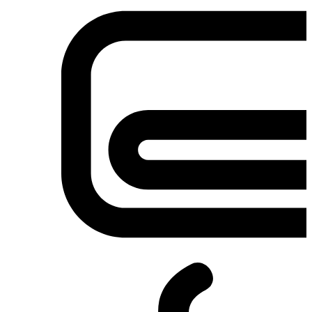
Σετ κουζίνες-φούρνοι
Φουρνάκια-Κουζινάκια
Φούρνοι Μικροκυμάτων