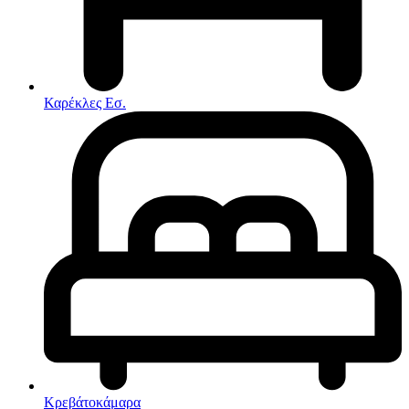
Στρώματα
Συνθέσεις Σαλονιού
Συρταριερες
Τραπεζάκια Σαλονιού
Τραπέζια εσωτερικού χώρου
Φοιτητικά Πακέτα
Εσωτερικού Χώρου
Καρέκλες Εσ.
Φωτιστικά
Μικροέπιπλα
Χαλιά
Ρολόγια
Κρεβάτοκάμαρα