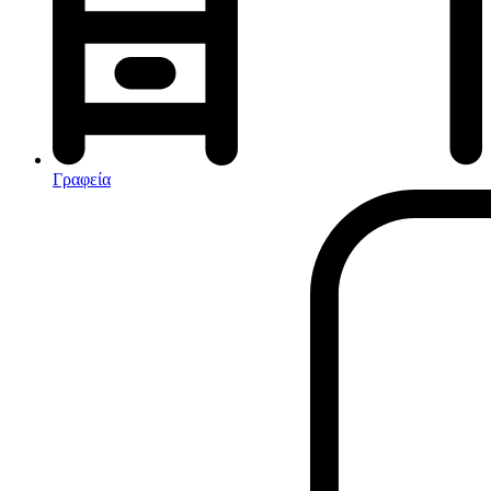
Αφυγραντήρες-Ιονιστές
Ηλεκτρικές κουβέρτες
θερμοπομποί-Convectors
Καλοριφέρ Λαδιού
Σόμπες υγραερίου
Γραφεία
Είδη παραλίας και camping
Αξεσουάρ Ειδών Έξοχης
Ανταλλακτικά Μπανέλας
Αντλίες
Εντατήρες
Εντομοαπωθητικα
Θήκες Πλαστικ.Αεροστεγής
Κουνουπιέρες
Κουρτίνες Μπαμπού
Κυάλια
Μαχαίρια
Μπλέντερ & Μίξερ
Ορθοστάτες
Πάσσαλοι