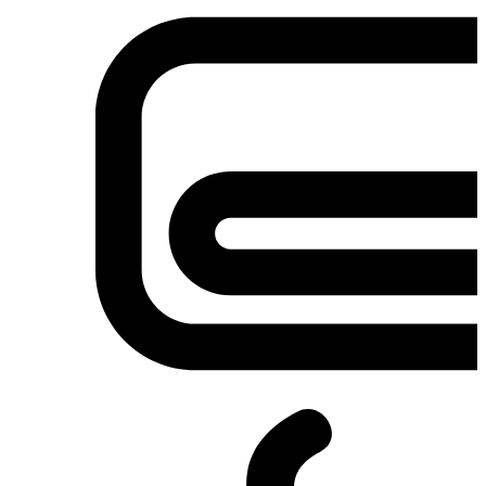
Σετ κουζίνες-φούρνοι
Φουρνάκια-Κουζινάκια
Φούρνοι Μικροκυμάτων