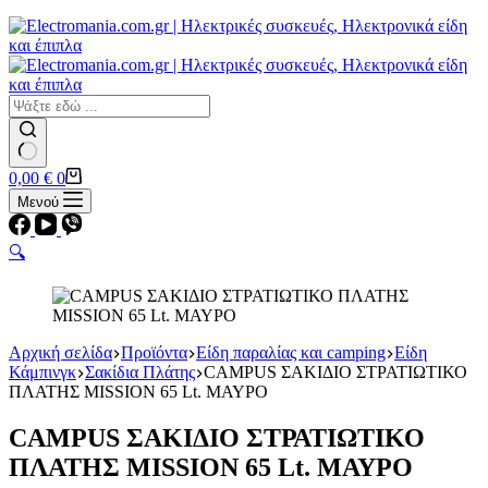
Εστίες
Αερίου
Αερίου
Επαγωγικές
Κεραμικές
Σετ κουζίνες-φούρνοι
Φουρνάκια-Κουζινάκια
Φούρνοι Μικροκυμάτων
No
Καλάθι
0,00
€
0
results
Αγορών
Μενού
🔍
Αρχική σελίδα
Προϊόντα
Είδη παραλίας και camping
Είδη
Κάμπινγκ
Σακίδια Πλάτης
CAMPUS ΣΑΚΙΔΙΟ ΣΤΡΑΤΙΩΤΙΚΟ
ΠΛΑΤΗΣ MISSION 65 Lt. ΜΑΥΡΟ
CAMPUS ΣΑΚΙΔΙΟ ΣΤΡΑΤΙΩΤΙΚΟ
ΠΛΑΤΗΣ MISSION 65 Lt. ΜΑΥΡΟ