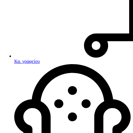
Κα. γραφείου
Λευκές συσκευές
Κουζίνες
Ηλεκτρικές κουζίνες
Σετ κουζίνες-φούρνοι
Φουρνάκια-Κουζινάκια
Κουζινομηχανές
Ηλεκτρικές κουζίνες
Κουζίνες αερίου