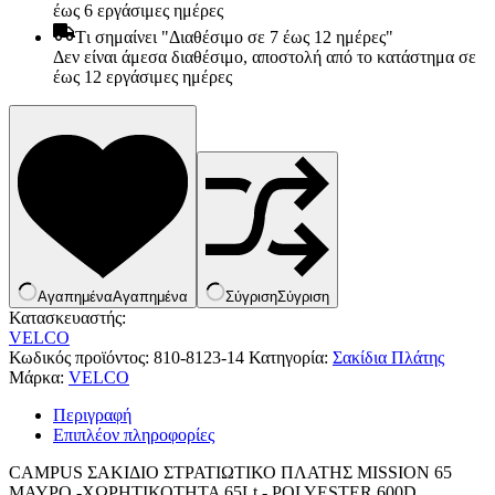
έως 6 εργάσιμες ημέρες
Tι σημαίνει "Διαθέσιμο σε 7 έως 12 ημέρες"
Δεν είναι άμεσα διαθέσιμο, αποστολή από το κατάστημα σε
έως 12 εργάσιμες ημέρες
Αγαπημένα
Αγαπημένα
Σύγριση
Σύγριση
Κατασκευαστής:
VELCO
Κωδικός προϊόντος:
810-8123-14
Κατηγορία:
Σακίδια Πλάτης
Είδη παραλίας και camping
Μάρκα:
VELCO
Αξεσουάρ Ειδών Έξοχης
Ανταλλακτικά Μπανέλας
Περιγραφή
Αντλίες
Επιπλέον πληροφορίες
Εντατήρες
Εντομοαπωθητικα
CAMPUS ΣΑΚΙΔΙΟ ΣΤΡΑΤΙΩΤΙΚΟ ΠΛΑΤΗΣ MISSION 65
Θήκες Πλαστικ.Αεροστεγής
ΜΑΥΡΟ -ΧΩΡΗΤΙΚΟΤΗΤΑ 65Lt.- POLYESTER 600D