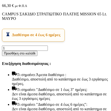
66,30
€
με Φ.Π.Α
CAMPUS ΣΑΚΙΔΙΟ ΣΤΡΑΤΙΩΤΙΚΟ ΠΛΑΤΗΣ MISSION 65 Lt.
ΜΑΥΡΟ
Διαθέσιμο σε 4 έως 6 ημέρες
Εικόνα & Ήχος
CAMPUS
Hi-Fi
ΣΑΚΙΔΙΟ
Προσθήκη στο καλάθι
Ακουστικά
ΣΤΡΑΤΙΩΤΙΚΟ
Δέκτες DVD Players
ΠΛΑΤΗΣ
Ηχεία
Επεξήγηση διαθεσιμότητας :
MISSION
Κάμερες
65
Κεραίες
Lt.
Tι σημαίνει Άμεσα διαθέσιμο :
Ραδιόφωνα
ΜΑΥΡΟ
Διαθέσιμο, αποστολή από το κατάστημα σε έως 3 εργάσιμες
Τηλεοράσεις
ποσότητα
ημέρες.
Tι σημαίνει "Διαθέσιμο σε 1 έως 3" ημέρες:
Δεν είναι άμεσα διαθέσιμο, αποστολή από το κατάστημα σε
έως 3 εργάσιμες ημέρες
Tι σημαίνει "Διαθέσιμο σε 4 έως 6 ημέρες":
Δεν είναι άμεσα διαθέσιμο, αποστολή από το κατάστημα σε