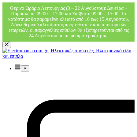
Θερινό Ωράριο Λειτουργίας (3 – 22 Αυγούστου): Δευτέρα –
Παρασκευή: 09:00 – 17:00 και Σάββατο: 09:00 – 15:00. Το
κατάστημα θα παραμείνει κλειστό από 10 έως 15 Αυγούστου.
Λόγω θερινού κλεισίματος προμηθευτών και μεταφορικών
εταιρειών, οι παραγγελίες επίπλων θα εξυπηρετούνται από τις
24 Αυγούστου με σειρά προτεραιότητας.
Μετάβαση
στο
περιεχόμενο