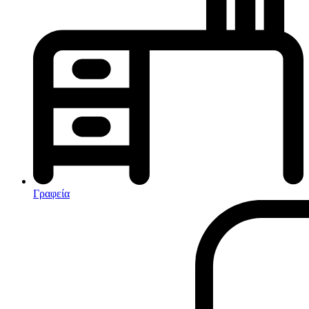
Κλιματισμός-Θέρμανση
Κλιματιστικά
Ηλεκτρικά Καλοριφέρ
Καλοριφέρ Λαδιού
θερμοπομποί-Convectors
Ηλεκτρικά Καλοριφέρ
Εντομοαπωθητικα
Ηλεκτρικές κουβέρτες
Γραφεία
Ανεμιστήρες
Αφυγραντήρες-Ιονιστές
Ηλεκτρικές κουβέρτες
θερμοπομποί-Convectors
Καλοριφέρ Λαδιού
Σόμπες υγραερίου