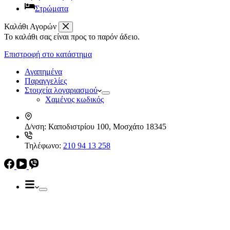
Στρώματα
Καλάθι Αγορών
Το καλάθι σας είναι προς το παρόν άδειο.
Απορροφητήρες
Ελεύθεροι
Επιστροφή στο κατάστημα
Καμινάδες
Ηλεκρικά – Ηλεκτρονικά
Πτυσσόμενοι
Αγαπημένα
Συρόμενοι
Παραγγελίες
Απορροφητήρες
Στοιχεία λογαριασμού
Ελεύθεροι
Χαμένος κωδικός
Καμινάδες
Πτυσσόμενοι
Δ/νση:
Καποδιστρίου 100, Μοσχάτο 18345
Συρόμενοι
Εντ. συσκευές
Τηλέφωνο:
210 94 13 258
Εντ. ηλεκτρικοί φούρνοι
Εντ. πλυντήρια πιάτων
Εστίες
Domino, Εντ. συσκευές
Εστίες
Αερίου
Αερίου
Επαγωγικές
Κεραμικές