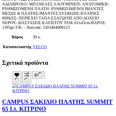
Κουνουπιέρες
ΑΔΙΑΒΡΟΧΟ- ΜΠΑΝΕΛΕΣ ΑΛΟΥΜΙΝΙΟΥ- ΑΝΑΤΟΜΙΚΗ-
Κουρτίνες Μπαμπού
ΡΥΘΜΙΖΟΜΕΝΗ ΠΛΑΤΗ -ΡΥΘΜΙΖΟΜΕΝΟΙ ΙΜΑΝΤΕΣ
Κυάλια
ΜΕΣΗΣ & ΠΛΑΤΗΣ-ΙΜΑΝΤΕΣ ΣΥΣΦΙΞΗΣ-ΠΛΑΪΝΕΣ
Μαχαίρια
ΘΗΚΕΣ- ΠΕΡΙΕΧΕΙ ΤΑΠΑ ΕΞΑΓΩΓΗΣ ΑΠΟ ΔΟΧΕΙΟ
Μπλέντερ & Μίξερ
ΝΕΡΟΥ- ΔΙΑΣΤΑΣΕΙΣ ΚΛΕΙΣΤΟΥ ΤΕΜ.:61x45cm-ΒΑΡΟΣ:
Ορθοστάτες
1395gr-Τ/Κ: – Barcode: 5203464008123
Πάσσαλοι
Πολυεργαλεία
Βάρος
30 κ.
Πυξίδα-Τάβλι-Σημαία
Σετ Φαγητού
Κατασκευαστής
VELCO
Σφεντόνες
Σφυρί
Σχοινί
Σχετικά προϊόντα
Τάπες
Ηλεκτρολογικός Εξοπλισμός
Φακοί
Αναλώσιμα Ηλεκτρολογικού Υλικού
Φανάρια
Ανιχνευτές Κίνησης
Ψησταριές
Μπαταρίες
Αξεσουάρ Ομπρέλας
Πολύπριζα
Βάσεις Ομπρελών
Βάση Ποθρ.Ιστού Ομπρέλας
Κρεμάστρα Ιστού Ομπρέλας
CAMPUS ΣΑΚΙΔΙΟ ΠΛΑΤΗΣ SUMMIT
Μεταλλικοί Ιστοί
Τραπέζι Ομπρέλας
65 Lt. ΚΙΤΡΙΝΟ
Είδη Θαλάσσης
Kayak