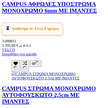
Είδη Κατάδυσης
CAMPUS ΑΦΡΩΔΕΣ ΥΠΟΣΤΡΩΜΑ
Τοίχοι Για Κιόσκια
Αναπνευστήρες
Τσαντάκια Κρεμαστά
ΜΟΝΟΧΡΩΜΟ 6mm ΜΕ ΙΜΑΝΤΕΣ
Βατραχοπέδιλα
Τσαντάκια Μέσης
Γιλέκο Διάσωσης
Υπνόσακοι
Γυαλάκια Πισίνας
Υπόστεγο Αντιηλιακό
Ζώνες Πλεύσης
Υποστρώματα
Μάσκες
Διαθέσιμο σε 4 έως 6 ημέρες
Χημικά Υγρά
Μαχαίρια Κατάδυσης
Χημικές Τουαλέτες
Σανίδες Κολύμβησης
Ψυγεία
Σετ Μάσκα-Αναπνευστήρας
3-000011
Ψυγειοτσάντες
Σημαδούρα
5.395,00
€
με Φ.Π.Α
Σκουφάκια Πισίνας
VELCO
Στολές Κατάδυσης
Προσθήκη στο καλάθι
Υποδήματα Θαλάσσης
Υποδήματα Παράλιας
Ψαροτούφεκα
Ωτοασπίδες Σετ
Είδη Ορειβασίας
Μπαστούνια
Στρατιωτικά Είδη
CAMPUS ΣΤΡΩΜΑ ΜΟΝΟΧΡΩΜΟ
Επιγονατίδες
Παγούρια Στρατιωτικά
ΑΥΤΟΦΟΥΣΚΩΤΟ 2,5cm ΜΕ
Φούμο
ΙΜΑΝΤΕΣ