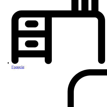
Κλιματισμός-Θέρμανση
Κλιματιστικά
Ηλεκτρικά Καλοριφέρ
Καλοριφέρ Λαδιού
θερμοπομποί-Convectors
Ηλεκτρικά Καλοριφέρ
Εντομοαπωθητικα
Ηλεκτρικές κουβέρτες
Γραφεία
Ανεμιστήρες
Αφυγραντήρες-Ιονιστές
Ηλεκτρικές κουβέρτες
θερμοπομποί-Convectors
Καλοριφέρ Λαδιού
Σόμπες υγραερίου