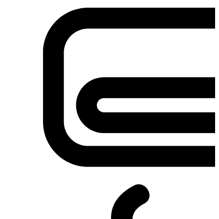
Σετ κουζίνες-φούρνοι
Φουρνάκια-Κουζινάκια
Φούρνοι Μικροκυμάτων