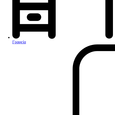
Αφυγραντήρες-Ιονιστές
Ηλεκτρικές κουβέρτες
θερμοπομποί-Convectors
Καλοριφέρ Λαδιού
Σόμπες υγραερίου
Γραφεία
Είδη παραλίας και camping
Αξεσουάρ Ειδών Έξοχης
Ανταλλακτικά Μπανέλας
Αντλίες
Εντατήρες
Εντομοαπωθητικα
Θήκες Πλαστικ.Αεροστεγής
Κουνουπιέρες
Κουρτίνες Μπαμπού
Κυάλια
Μαχαίρια
Μπλέντερ & Μίξερ
Ορθοστάτες
Πάσσαλοι