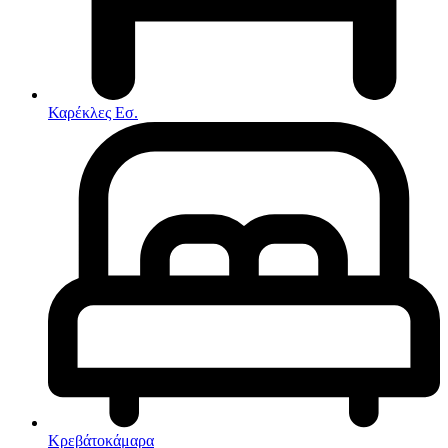
Στρώματα
Συνθέσεις Σαλονιού
Συρταριερες
Τραπεζάκια Σαλονιού
Τραπέζια εσωτερικού χώρου
Φοιτητικά Πακέτα
Εσωτερικού Χώρου
Καρέκλες Εσ.
Φωτιστικά
Μικροέπιπλα
Χαλιά
Ρολόγια
Κρεβάτοκάμαρα