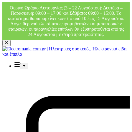
Θερινό Ωράριο Λειτουργίας (3 – 22 Αυγούστου): Δευτέρα –
Παρασκευή: 09:00 – 17:00 και Σάββατο: 09:00 – 15:00. Το
κατάστημα θα παραμείνει κλειστό από 10 έως 15 Αυγούστου.
Λόγω θερινού κλεισίματος προμηθευτών και μεταφορικών
εταιρειών, οι παραγγελίες επίπλων θα εξυπηρετούνται από τις
24 Αυγούστου με σειρά προτεραιότητας.
Μετάβαση
στο
περιεχόμενο