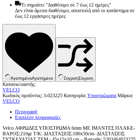
Tι σημαίνει "Διαθέσιμο σε 7 έως 12 ημέρες"
Δεν είναι άμεσα διαθέσιμο, αποστολή από το κατάστημα σε
έως 12 εργάσιμες ημέρες
Αγαπημένα
Αγαπημένα
Σύγριση
Σύγριση
Κατασκευαστής:
VELCO
Κωδικός προϊόντος:
3-023225
Κατηγορία:
Υποστρώματα
Μάρκα:
VELCO
Είδη παραλίας και camping
Αξεσουάρ Ειδών Έξοχης
Περιγραφή
Ανταλλακτικά Μπανέλας
Επιπλέον πληροφορίες
Αντλίες
Εντατήρες
Velco ΑΦΡΩΔΕΣ ΥΠΟΣΤΡΩΜΑ 6mm ΜΕ ΙΜΑΝΤΕΣ ΠΛΑΚΕ-
Εντομοαπωθητικα
ΒΑΡΟΣ:210gr Τ/Κ: ΔΙΑΣΤΑΣΕΙΣ:180x50cm- ΔΙΑΣΤΑΣΕΙΣ
Θήκες Πλαστικ.Αεροστεγής
ΣΥΣΚΕΥΑΣΙΑΣ ΤΕΜ.: 45x15x10 cm – Barcode: 5203464023225