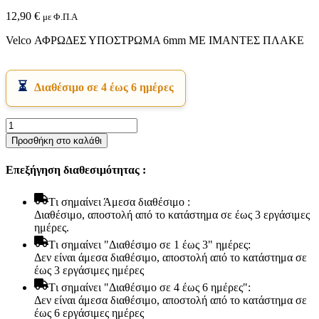
12,90
€
με Φ.Π.Α
Velco ΑΦΡΩΔΕΣ ΥΠΟΣΤΡΩΜΑ 6mm ΜΕ ΙΜΑΝΤΕΣ ΠΛΑΚΕ
Διαθέσιμο σε 4 έως 6 ημέρες
Velco
Εικόνα & Ήχος
ΑΦΡΩΔΕΣ
Προσθήκη στο καλάθι
Hi-Fi
ΥΠΟΣΤΡΩΜΑ
Ακουστικά
6mm
Δέκτες DVD Players
Επεξήγηση διαθεσιμότητας :
ΜΕ
Ηχεία
ΙΜΑΝΤΕΣ
Κάμερες
ΠΛΑΚΕ
Tι σημαίνει Άμεσα διαθέσιμο :
Κεραίες
ποσότητα
Διαθέσιμο, αποστολή από το κατάστημα σε έως 3 εργάσιμες
Ραδιόφωνα
ημέρες.
Τηλεοράσεις
Tι σημαίνει "Διαθέσιμο σε 1 έως 3" ημέρες:
Δεν είναι άμεσα διαθέσιμο, αποστολή από το κατάστημα σε
έως 3 εργάσιμες ημέρες
Tι σημαίνει "Διαθέσιμο σε 4 έως 6 ημέρες":
Δεν είναι άμεσα διαθέσιμο, αποστολή από το κατάστημα σε
έως 6 εργάσιμες ημέρες