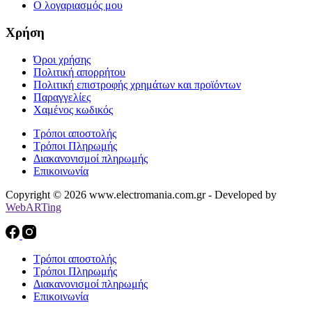
Ο λογαριασμός μου
Χρήση
Όροι χρήσης
Πολιτική απορρήτου
Πολιτική επιστροφής χρημάτων και προϊόντων
Παραγγελίες
Χαμένος κωδικός
Τρόποι αποστολής
Τρόποι Πληρωμής
Διακανονισμοί πληρωμής
Επικοινωνία
Copyright © 2026 www.electromania.com.gr - Developed by
WebARTing
Τρόποι αποστολής
Τρόποι Πληρωμής
Διακανονισμοί πληρωμής
Επικοινωνία