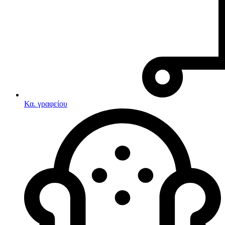
Κα. γραφείου
Λευκές συσκευές
Κουζίνες
Ηλεκτρικές κουζίνες
Σετ κουζίνες-φούρνοι
Φουρνάκια-Κουζινάκια
Κουζινομηχανές
Ηλεκτρικές κουζίνες
Κουζίνες αερίου