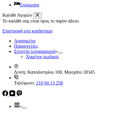
Στρώματα
Καλάθι Αγορών
Το καλάθι σας είναι προς το παρόν άδειο.
Απορροφητήρες
Ελεύθεροι
Επιστροφή στο κατάστημα
Καμινάδες
Ηλεκρικά – Ηλεκτρονικά
Πτυσσόμενοι
Αγαπημένα
Συρόμενοι
Παραγγελίες
Απορροφητήρες
Στοιχεία λογαριασμού
Ελεύθεροι
Χαμένος κωδικός
Καμινάδες
Πτυσσόμενοι
Δ/νση:
Καποδιστρίου 100, Μοσχάτο 18345
Συρόμενοι
Εντ. συσκευές
Τηλέφωνο:
210 94 13 258
Εντ. ηλεκτρικοί φούρνοι
Εντ. πλυντήρια πιάτων
Εστίες
Domino, Εντ. συσκευές
Εστίες
Αερίου
Αερίου
Επαγωγικές
Κεραμικές