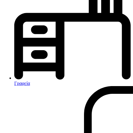
Κλιματισμός-Θέρμανση
Κλιματιστικά
Ηλεκτρικά Καλοριφέρ
Καλοριφέρ Λαδιού
θερμοπομποί-Convectors
Ηλεκτρικά Καλοριφέρ
Εντομοαπωθητικα
Ηλεκτρικές κουβέρτες
Γραφεία
Ανεμιστήρες
Αφυγραντήρες-Ιονιστές
Ηλεκτρικές κουβέρτες
θερμοπομποί-Convectors
Καλοριφέρ Λαδιού
Σόμπες υγραερίου