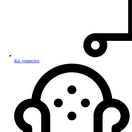
Κα. γραφείου
Λευκές συσκευές
Κουζίνες
Ηλεκτρικές κουζίνες
Σετ κουζίνες-φούρνοι
Φουρνάκια-Κουζινάκια
Κουζινομηχανές
Ηλεκτρικές κουζίνες
Κουζίνες αερίου