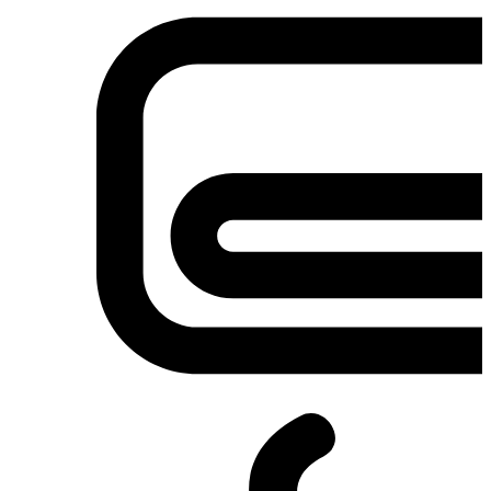
Σετ κουζίνες-φούρνοι
Φουρνάκια-Κουζινάκια
Φούρνοι Μικροκυμάτων