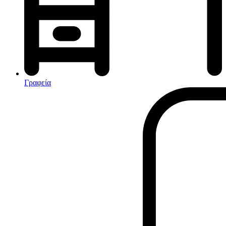
Αφυγραντήρες-Ιονιστές
Ηλεκτρικές κουβέρτες
θερμοπομποί-Convectors
Καλοριφέρ Λαδιού
Σόμπες υγραερίου
Γραφεία
Είδη παραλίας και camping
Αξεσουάρ Ειδών Έξοχης
Ανταλλακτικά Μπανέλας
Αντλίες
Εντατήρες
Εντομοαπωθητικα
Θήκες Πλαστικ.Αεροστεγής
Κουνουπιέρες
Κουρτίνες Μπαμπού
Κυάλια
Μαχαίρια
Μπλέντερ & Μίξερ
Ορθοστάτες
Πάσσαλοι