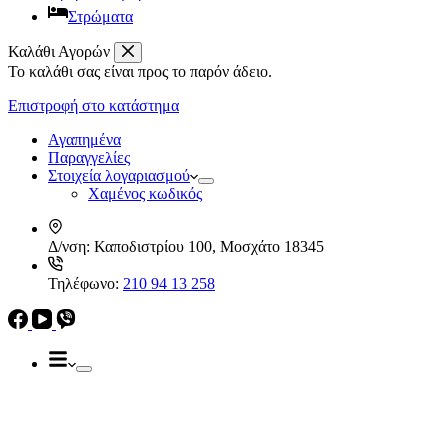
Στρώματα
Καλάθι Αγορών
Το καλάθι σας είναι προς το παρόν άδειο.
Απορροφητήρες
Ελεύθεροι
Επιστροφή στο κατάστημα
Καμινάδες
Ηλεκρικά – Ηλεκτρονικά
Πτυσσόμενοι
Αγαπημένα
Συρόμενοι
Παραγγελίες
Απορροφητήρες
Στοιχεία λογαριασμού
Ελεύθεροι
Χαμένος κωδικός
Καμινάδες
Πτυσσόμενοι
Δ/νση:
Καποδιστρίου 100, Μοσχάτο 18345
Συρόμενοι
Εντ. συσκευές
Τηλέφωνο:
210 94 13 258
Εντ. ηλεκτρικοί φούρνοι
Εντ. πλυντήρια πιάτων
Εστίες
Domino, Εντ. συσκευές
Εστίες
Αερίου
Αερίου
Επαγωγικές
Κεραμικές