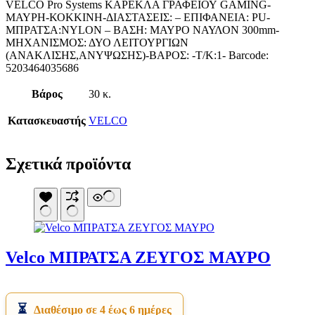
VELCO Pro Systems ΚΑΡΕΚΛΑ ΓΡΑΦΕΙΟΥ GAMING-
Κουνουπιέρες
ΜΑΥΡΗ-ΚΟΚΚΙΝΗ-ΔΙΑΣΤΑΣΕΙΣ: – ΕΠΙΦΑΝΕΙΑ: PU-
Κουρτίνες Μπαμπού
ΜΠΡΑΤΣΑ:NYLON – ΒΑΣΗ: ΜΑΥΡΟ ΝΑΥΛΟΝ 300mm-
Κυάλια
ΜΗΧΑΝΙΣΜΟΣ: ΔΥΟ ΛΕΙΤΟΥΡΓΙΩΝ
Μαχαίρια
(ΑΝΑΚΛΙΣΗΣ,ΑΝΥΨΩΣΗΣ)-ΒΑΡΟΣ: -Τ/Κ:1- Barcode:
Μπλέντερ & Μίξερ
5203464035686
Ορθοστάτες
Πάσσαλοι
Βάρος
30 κ.
Πολυεργαλεία
Πυξίδα-Τάβλι-Σημαία
Κατασκευαστής
VELCO
Σετ Φαγητού
Σφεντόνες
Σφυρί
Σχοινί
Σχετικά προϊόντα
Τάπες
Ηλεκτρολογικός Εξοπλισμός
Φακοί
Αναλώσιμα Ηλεκτρολογικού Υλικού
Φανάρια
Ανιχνευτές Κίνησης
Ψησταριές
Μπαταρίες
Αξεσουάρ Ομπρέλας
Πολύπριζα
Βάσεις Ομπρελών
Βάση Ποθρ.Ιστού Ομπρέλας
Velco ΜΠΡΑΤΣΑ ΖΕΥΓΟΣ ΜΑΥΡΟ
Κρεμάστρα Ιστού Ομπρέλας
Μεταλλικοί Ιστοί
Τραπέζι Ομπρέλας
Είδη Θαλάσσης
Διαθέσιμο σε 4 έως 6 ημέρες
Kayak