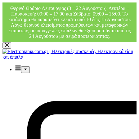
Θερινό Ωράριο Λειτουργίας (3 – 22 Αυγούστου): Δευτέρα –
Παρασκευή: 09:00 – 17:00 και Σάββατο: 09:00 – 15:00. Το
κατάστημα θα παραμείνει κλειστό από 10 έως 15 Αυγούστου.
Λόγω θερινού κλεισίματος προμηθευτών και μεταφορικών
εταιρειών, οι παραγγελίες επίπλων θα εξυπηρετούνται από τις
24 Αυγούστου με σειρά προτεραιότητας.
Μετάβαση
στο
περιεχόμενο