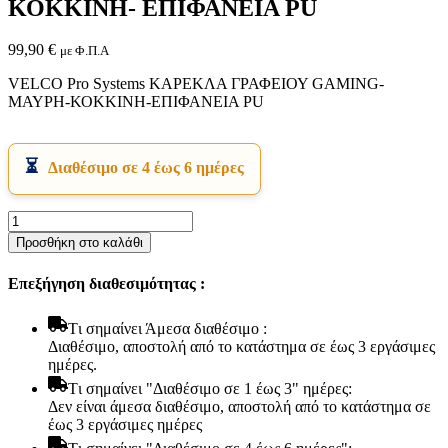
ΚΟΚΚΙΝΗ- ΕΠΙΦΑΝΕΙΑ PU
99,90
€
με Φ.Π.Α
VELCO Pro Systems ΚΑΡΕΚΛΑ ΓΡΑΦΕΙΟΥ GAMING-
ΜΑΥΡΗ-ΚΟΚΚΙΝΗ-ΕΠΙΦΑΝΕΙΑ PU
Διαθέσιμο σε 4 έως 6 ημέρες
Εικόνα & Ήχος
Hi-Fi
Ακουστικά
VELCO
Δέκτες DVD Players
Pro
Προσθήκη στο καλάθι
Ηχεία
Systems
Κάμερες
ΚΑΡΕΚΛΑ
Επεξήγηση διαθεσιμότητας :
Κεραίες
ΓΡΑΦΕΙΟΥ
Ραδιόφωνα
GAMING-
Τηλεοράσεις
ΜΑΥΡΗ-
Tι σημαίνει Άμεσα διαθέσιμο :
ΚΟΚΚΙΝΗ-
Διαθέσιμο, αποστολή από το κατάστημα σε έως 3 εργάσιμες
ΕΠΙΦΑΝΕΙΑ
ημέρες.
PU
Tι σημαίνει "Διαθέσιμο σε 1 έως 3" ημέρες:
ποσότητα
Δεν είναι άμεσα διαθέσιμο, αποστολή από το κατάστημα σε
έως 3 εργάσιμες ημέρες