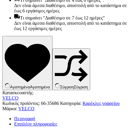
Tι σημαίνει "Διαθέσιμο σε 4 έως 6 ημέρες":
Δεν είναι άμεσα διαθέσιμο, αποστολή από το κατάστημα σε
έως 6 εργάσιμες ημέρες
Tι σημαίνει "Διαθέσιμο σε 7 έως 12 ημέρες"
Δεν είναι άμεσα διαθέσιμο, αποστολή από το κατάστημα σε
έως 12 εργάσιμες ημέρες
Αγαπημένα
Αγαπημένα
Σύγριση
Σύγριση
Κατασκευαστής:
VELCO
Είδη παραλίας και camping
Κωδικός προϊόντος:
66-35686
Κατηγορία:
Καρέκλες γραφείου
Αξεσουάρ Ειδών Έξοχης
Μάρκα:
VELCO
Ανταλλακτικά Μπανέλας
Αντλίες
Περιγραφή
Εντατήρες
Επιπλέον πληροφορίες
Εντομοαπωθητικα
Θήκες Πλαστικ.Αεροστεγής