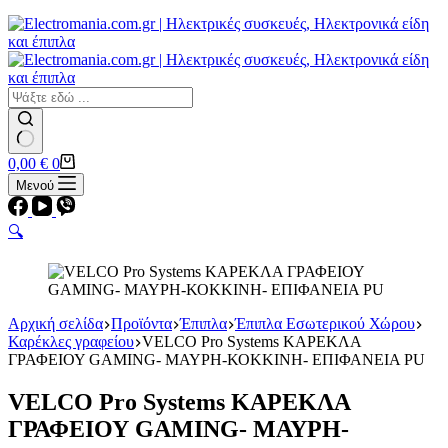
Εστίες
Αερίου
Αερίου
Επαγωγικές
Κεραμικές
Σετ κουζίνες-φούρνοι
Φουρνάκια-Κουζινάκια
Φούρνοι Μικροκυμάτων
No
Καλάθι
0,00
€
0
results
Αγορών
Μενού
🔍
Αρχική σελίδα
Προϊόντα
Έπιπλα
Έπιπλα Εσωτερικού Χώρου
Καρέκλες γραφείου
VELCO Pro Systems ΚΑΡΕΚΛΑ
ΓΡΑΦΕΙΟΥ GAMING- ΜΑΥΡΗ-ΚΟΚΚΙΝΗ- ΕΠΙΦΑΝΕΙΑ PU
VELCO Pro Systems ΚΑΡΕΚΛΑ
ΓΡΑΦΕΙΟΥ GAMING- ΜΑΥΡΗ-