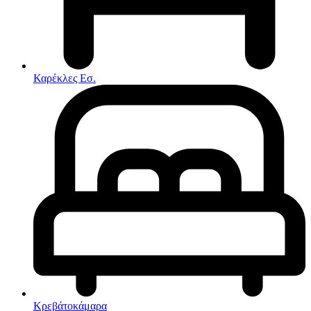
Στρώματα
Συνθέσεις Σαλονιού
Συρταριερες
Τραπεζάκια Σαλονιού
Τραπέζια εσωτερικού χώρου
Φοιτητικά Πακέτα
Εσωτερικού Χώρου
Καρέκλες Εσ.
Φωτιστικά
Μικροέπιπλα
Χαλιά
Ρολόγια
Κρεβάτοκάμαρα