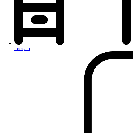
Αφυγραντήρες-Ιονιστές
Ηλεκτρικές κουβέρτες
θερμοπομποί-Convectors
Καλοριφέρ Λαδιού
Σόμπες υγραερίου
Γραφεία
Είδη παραλίας και camping
Αξεσουάρ Ειδών Έξοχης
Ανταλλακτικά Μπανέλας
Αντλίες
Εντατήρες
Εντομοαπωθητικα
Θήκες Πλαστικ.Αεροστεγής
Κουνουπιέρες
Κουρτίνες Μπαμπού
Κυάλια
Μαχαίρια
Μπλέντερ & Μίξερ
Ορθοστάτες
Πάσσαλοι