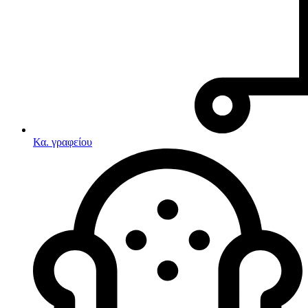
Κα. γραφείου
Λευκές συσκευές
Κουζίνες
Ηλεκτρικές κουζίνες
Σετ κουζίνες-φούρνοι
Φουρνάκια-Κουζινάκια
Κουζινομηχανές
Ηλεκτρικές κουζίνες
Κουζίνες αερίου