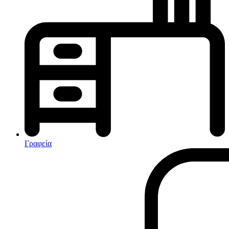
Κλιματισμός-Θέρμανση
Κλιματιστικά
Ηλεκτρικά Καλοριφέρ
Καλοριφέρ Λαδιού
θερμοπομποί-Convectors
Ηλεκτρικά Καλοριφέρ
Εντομοαπωθητικα
Ηλεκτρικές κουβέρτες
Γραφεία
Ανεμιστήρες
Αφυγραντήρες-Ιονιστές
Ηλεκτρικές κουβέρτες
θερμοπομποί-Convectors
Καλοριφέρ Λαδιού
Σόμπες υγραερίου