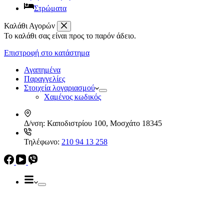
Στρώματα
Καλάθι Αγορών
Το καλάθι σας είναι προς το παρόν άδειο.
Απορροφητήρες
Ελεύθεροι
Επιστροφή στο κατάστημα
Καμινάδες
Ηλεκρικά – Ηλεκτρονικά
Πτυσσόμενοι
Αγαπημένα
Συρόμενοι
Παραγγελίες
Απορροφητήρες
Στοιχεία λογαριασμού
Ελεύθεροι
Χαμένος κωδικός
Καμινάδες
Πτυσσόμενοι
Δ/νση:
Καποδιστρίου 100, Μοσχάτο 18345
Συρόμενοι
Εντ. συσκευές
Τηλέφωνο:
210 94 13 258
Εντ. ηλεκτρικοί φούρνοι
Εντ. πλυντήρια πιάτων
Εστίες
Domino, Εντ. συσκευές
Εστίες
Αερίου
Αερίου
Επαγωγικές
Κεραμικές