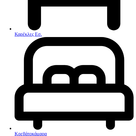
Στρώματα
Συνθέσεις Σαλονιού
Συρταριερες
Τραπεζάκια Σαλονιού
Τραπέζια εσωτερικού χώρου
Φοιτητικά Πακέτα
Εσωτερικού Χώρου
Καρέκλες Εσ.
Φωτιστικά
Μικροέπιπλα
Χαλιά
Ρολόγια
Κρεβάτοκάμαρα