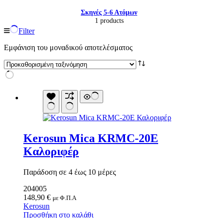
Σκηνές 5-6 Ατόμων
1 products
Filter
Εμφάνιση του μοναδικού αποτελέσματος
Kerosun Mica KRMC-20E
Καλοριφέρ
Είδη παραλίας και camping
Αξεσουάρ Ειδών Έξοχης
Παράδοση σε 4 έως 10 μέρες
Ανταλλακτικά Μπανέλας
204005
Αντλίες
148,90
€
Εντατήρες
με Φ.Π.Α
Kerosun
Εντομοαπωθητικα
Προσθήκη στο καλάθι
Θήκες Πλαστικ.Αεροστεγής