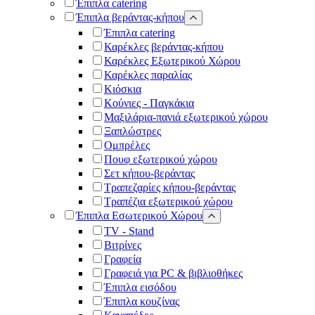
Έπιπλα catering
Έπιπλα βεράντας-κήπου
Έπιπλα catering
Καρέκλες βεράντας-κήπου
Καρέκλες Εξωτερικού Χώρου
Καρέκλες παραλίας
Κιόσκια
Κούνιες - Παγκάκια
Μαξιλάρια-πανιά εξωτερικού χώρου
Ξαπλώστρες
Ομπρέλες
Πουφ εξωτερικού χώρου
Σετ κήπου-βεράντας
Τραπεζαρίες κήπου-βεράντας
Τραπέζια εξωτερικού χώρου
Έπιπλα Εσωτερικού Χώρου
TV - Stand
Βιτρίνες
Γραφεία
Γραφειά για PC & βιβλιοθήκες
Έπιπλα εισόδου
Έπιπλα κουζίνας