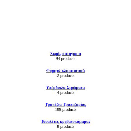
Εικόνα & Ήχος
Χωρίς κατηγορία
Hi-Fi
94 products
Ακουστικά
Δέκτες DVD Players
Φορητά κλιματιστικά
Ηχεία
2 products
Κάμερες
Κεραίες
Υπέρδιπλα Στρώματα
Ραδιόφωνα
4 products
Τηλεοράσεις
Τραπέζια Τραπεζαρίας
109 products
Τουαλέτες κρεβατοκάμαρας
8 products