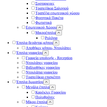
Συρταριερες
Τραπεζάκια Σαλονιού
Τραπέζια εσωτερικού χώρου
Φοιτητικά Πακέτα
Φωτιστικά
Εσωτερικού Χώρου
Μικροέπιπλα
Ρολόγια
Έπιπλα βεράντας-κήπου
Αποθήκες κήπου- Ντουλάπες
Έπιπλα γραφείου
Γραφεία υποδοχής - Reception
Ντουλάπες γραφείου
Βιβλιοθήκες γραφείου
Ντουλάπια γραφείου
Τραπεζάκια επισκέπτη
Έπιπλα δωματίου
Μεγάλα έπιπλα
Καρέκλες Γραφείου
Πολυθρόνες
Μίκρο έπιπλα