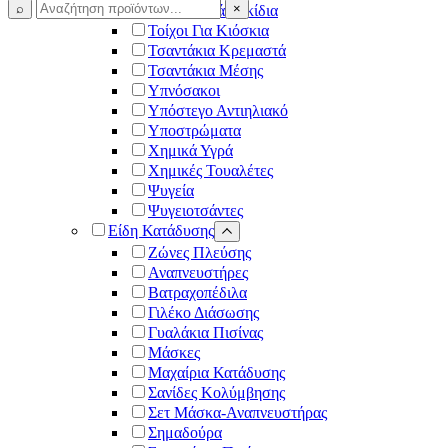
⌕
×
Ταξιδιωτικά Σακίδια
Τοίχοι Για Κιόσκια
Τσαντάκια Κρεμαστά
Τσαντάκια Μέσης
Υπνόσακοι
Υπόστεγο Αντιηλιακό
Υποστρώματα
Χημικά Υγρά
Χημικές Τουαλέτες
Ψυγεία
Ψυγειοτσάντες
Είδη Κατάδυσης
Ζώνες Πλεύσης
Αναπνευστήρες
Βατραχοπέδιλα
Γιλέκο Διάσωσης
Γυαλάκια Πισίνας
Μάσκες
Μαχαίρια Κατάδυσης
Σανίδες Κολύμβησης
Σετ Μάσκα-Αναπνευστήρας
Σημαδούρα