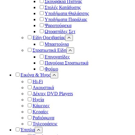
Σκουφάκια Πισίνας
Στολές Κατάδυσης
Υποδήματα Θαλάσσης
Υποδήματα Παράλιας
Ψαροτούφεκα
Ωτοασπίδες Σετ
Είδη Ορειβασίας
Μπαστούνια
Στρατιωτικά Είδη
Επιγονατίδες
Παγούρια Στρατιωτικά
Φούμο
Εικόνα & Ήχος
Hi-Fi
Ακουστικά
Δέκτες DVD Players
Ηχεία
Κάμερες
Κεραίες
Ραδιόφωνα
Τηλεοράσεις
Έπιπλα