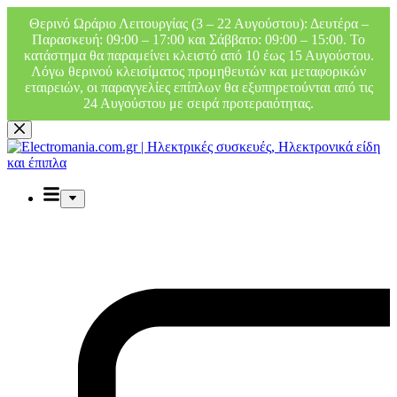
Θερινό Ωράριο Λειτουργίας (3 – 22 Αυγούστου): Δευτέρα –
Παρασκευή: 09:00 – 17:00 και Σάββατο: 09:00 – 15:00. Το
κατάστημα θα παραμείνει κλειστό από 10 έως 15 Αυγούστου.
Λόγω θερινού κλεισίματος προμηθευτών και μεταφορικών
εταιρειών, οι παραγγελίες επίπλων θα εξυπηρετούνται από τις
24 Αυγούστου με σειρά προτεραιότητας.
Μετάβαση
στο
περιεχόμενο