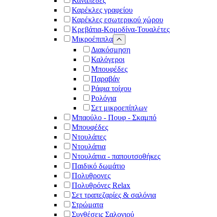
Καναπέδες
Καρέκλες γραφείου
Καρέκλες εσωτερικού χώρου
Κρεβάτια-Κομοδίνα-Τουαλέτες
Μικροέπιπλα
Διακόσμηση
Καλόγεροι
Μπουφέδες
Παραβάν
Ράφια τοίχου
Ρολόγια
Σετ μικροεπίπλων
Μπαούλο - Πουφ - Σκαμπό
Μπουφέδες
Ντουλάπες
Ντουλάπια
Ντουλάπια - παπουτσοθήκες
Παιδικό δωμάτιο
Πολυθρονες
Πολυθρόνες Relax
Σετ τραπεζαρίες & σαλόνια
Στρώματα
Συνθέσεις Σαλονιού