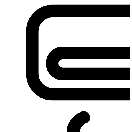
Σετ κουζίνες-φούρνοι
Φουρνάκια-Κουζινάκια
Φούρνοι Μικροκυμάτων