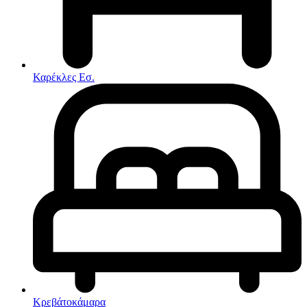
Στρώματα
Συνθέσεις Σαλονιού
Συρταριερες
Τραπεζάκια Σαλονιού
Τραπέζια εσωτερικού χώρου
Φοιτητικά Πακέτα
Εσωτερικού Χώρου
Καρέκλες Εσ.
Φωτιστικά
Μικροέπιπλα
Χαλιά
Ρολόγια
Κρεβάτοκάμαρα