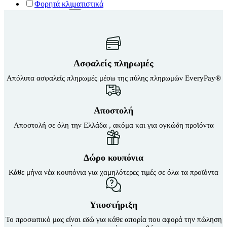
Φορητά κλιματιστικά
Καθίσματα Αιώρας
Άλλα είδη
Κανάτες
Λευκά είδη
Κιόσκια Κήπου
Κούνιες Παιδικές
Μαξιλαροθήκες
Κούπες
Σεντόνια
Μαξιλάρι Στρώματος Ύπνου
Σετ παπλωματοθήκες
Μαξιλάρι Υπνόσακου
Ασφαλείς πληρωμές
Ανωστρώματα
Μαξιλάρια Αιώρας
Βάζα δαπέδου
Απόλυτα ασφαλείς πληρωμές μέσω της πύλης πληρωμών EveryPay®
Μπουκάλια
Βιτρίνες
Παγοκυστες
Γλάστρες
Σακίδια Πλάτης
Διακοσμητικά Δαπέδου
Σάκοι Αδιάβροχοι
Αποστολή
Σκηνές 2-3 Ατόμων
Είδη παραλίας και camping
Αποστολή σε όλη την Ελλάδα , ακόμα και για ογκώδη προϊόντα
Σκηνές 3-4 Ατόμων
Αξεσουάρ Ειδών Έξοχης
Σκηνές 4-5 Ατόμων
Αντλίες
Σκηνές 5-6 Ατόμων
Εντατήρες
Σκηνές 6-7 Ατόμων
Δώρο κουπόνια
Εντομοαπωθητικα
Σκηνές Pop up
Θήκες Πλαστικ.Αεροστεγής
Σκηνές wc
Κάθε μήνα νέα κουπόνια για χαμηλότερες τιμές σε όλα τα προϊόντα
Κουνουπιέρες
Σκηνές Αυτόματες
Σκηνές Παράλιας
Κουρτίνες Μπαμπού
Σκίαστρα Παραλλαγής
Κυάλια
Υποστήριξη
Στηρίγματα Βάσης Αιώρας
Μπλέντερ & Μίξερ
Στρωματά Ύπνου Φουσκωτά
Το προσωπικό μας είναι εδώ για κάθε απορία που αφορά την πώληση
Ορθοστάτες
Ταξιδιωτικά Σακίδια