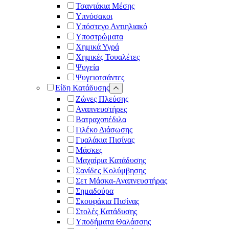
Τσαντάκια Μέσης
Υπνόσακοι
Υπόστεγο Αντιηλιακό
Υποστρώματα
Χημικά Υγρά
Χημικές Τουαλέτες
Ψυγεία
Ψυγειοτσάντες
Είδη Κατάδυσης
Ζώνες Πλεύσης
Αναπνευστήρες
Βατραχοπέδιλα
Γιλέκο Διάσωσης
Γυαλάκια Πισίνας
Μάσκες
Μαχαίρια Κατάδυσης
Σανίδες Κολύμβησης
Σετ Μάσκα-Αναπνευστήρας
Σημαδούρα
Σκουφάκια Πισίνας
Στολές Κατάδυσης
Υποδήματα Θαλάσσης