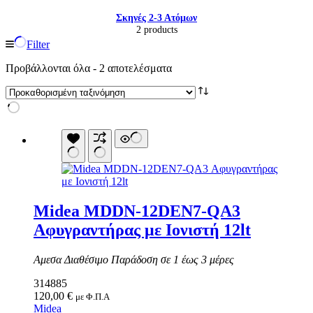
Σκηνές 2-3 Ατόμων
2 products
Filter
Προβάλλονται όλα - 2 αποτελέσματα
Midea MDDN-12DEN7-QA3
Αφυγραντήρας με Ιονιστή 12lt
Είδη παραλίας και camping
Αξεσουάρ Ειδών Έξοχης
Ανταλλακτικά Μπανέλας
Αμεσα Διαθέσιμο Παράδοση σε 1 έως 3 μέρες
Αντλίες
314885
Εντατήρες
120,00
€
Εντομοαπωθητικα
με Φ.Π.Α
Midea
Θήκες Πλαστικ.Αεροστεγής