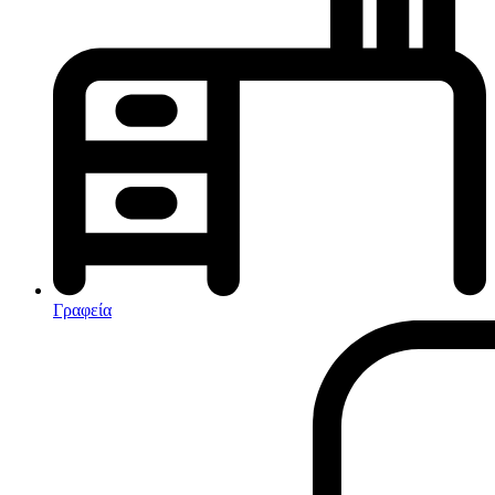
Κλιματισμός-Θέρμανση
Κλιματιστικά
Ηλεκτρικά Καλοριφέρ
Καλοριφέρ Λαδιού
θερμοπομποί-Convectors
Ηλεκτρικά Καλοριφέρ
Εντομοαπωθητικα
Ηλεκτρικές κουβέρτες
Γραφεία
Ανεμιστήρες
Αφυγραντήρες-Ιονιστές
Ηλεκτρικές κουβέρτες
θερμοπομποί-Convectors
Καλοριφέρ Λαδιού
Σόμπες υγραερίου