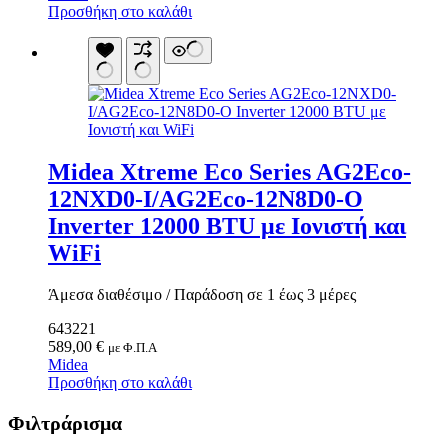
Προσθήκη στο καλάθι
Κουνουπιέρες
Κουρτίνες Μπαμπού
Κυάλια
Μαχαίρια
Μπλέντερ & Μίξερ
Ορθοστάτες
Πάσσαλοι
Πολυεργαλεία
Πυξίδα-Τάβλι-Σημαία
Midea Xtreme Eco Series AG2Eco-
Σετ Φαγητού
Σφεντόνες
12NXD0-I/AG2Eco-12N8D0-O
Σφυρί
Inverter 12000 BTU με Ιονιστή και
Σχοινί
Τάπες
WiFi
Ηλεκτρολογικός Εξοπλισμός
Φακοί
Αναλώσιμα Ηλεκτρολογικού Υλικού
Φανάρια
Ανιχνευτές Κίνησης
Άμεσα διαθέσιμο / Παράδοση σε 1 έως 3 μέρες
Ψησταριές
Μπαταρίες
Αξεσουάρ Ομπρέλας
Πολύπριζα
643221
Βάσεις Ομπρελών
589,00
€
με Φ.Π.Α
Βάση Ποθρ.Ιστού Ομπρέλας
Midea
Κρεμάστρα Ιστού Ομπρέλας
Προσθήκη στο καλάθι
Μεταλλικοί Ιστοί
Τραπέζι Ομπρέλας
Φιλτράρισμα
Είδη Θαλάσσης
Kayak