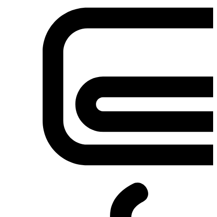
Σετ κουζίνες-φούρνοι
Φουρνάκια-Κουζινάκια
Φούρνοι Μικροκυμάτων