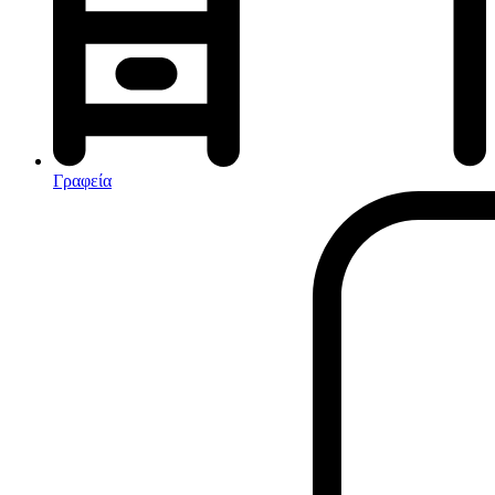
Αφυγραντήρες-Ιονιστές
Ηλεκτρικές κουβέρτες
θερμοπομποί-Convectors
Καλοριφέρ Λαδιού
Σόμπες υγραερίου
Γραφεία
Είδη παραλίας και camping
Αξεσουάρ Ειδών Έξοχης
Ανταλλακτικά Μπανέλας
Αντλίες
Εντατήρες
Εντομοαπωθητικα
Θήκες Πλαστικ.Αεροστεγής
Κουνουπιέρες
Κουρτίνες Μπαμπού
Κυάλια
Μαχαίρια
Μπλέντερ & Μίξερ
Ορθοστάτες
Πάσσαλοι