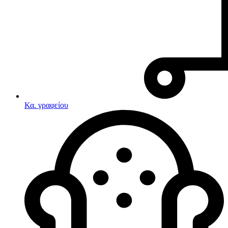
Κα. γραφείου
Λευκές συσκευές
Κουζίνες
Ηλεκτρικές κουζίνες
Σετ κουζίνες-φούρνοι
Φουρνάκια-Κουζινάκια
Κουζινομηχανές
Ηλεκτρικές κουζίνες
Κουζίνες αερίου