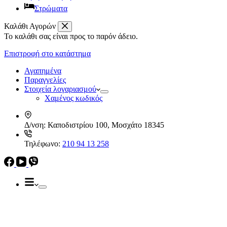
Στρώματα
Καλάθι Αγορών
Το καλάθι σας είναι προς το παρόν άδειο.
Απορροφητήρες
Ελεύθεροι
Επιστροφή στο κατάστημα
Καμινάδες
Ηλεκρικά – Ηλεκτρονικά
Πτυσσόμενοι
Αγαπημένα
Συρόμενοι
Παραγγελίες
Απορροφητήρες
Στοιχεία λογαριασμού
Ελεύθεροι
Χαμένος κωδικός
Καμινάδες
Πτυσσόμενοι
Δ/νση:
Καποδιστρίου 100, Μοσχάτο 18345
Συρόμενοι
Εντ. συσκευές
Τηλέφωνο:
210 94 13 258
Εντ. ηλεκτρικοί φούρνοι
Εντ. πλυντήρια πιάτων
Εστίες
Domino, Εντ. συσκευές
Εστίες
Αερίου
Αερίου
Επαγωγικές
Κεραμικές