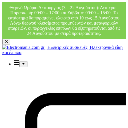
Θερινό Ωράριο Λειτουργίας (3 – 22 Αυγούστου): Δευτέρα –
Παρασκευή: 09:00 – 17:00 και Σάββατο: 09:00 – 15:00. Το
κατάστημα θα παραμείνει κλειστό από 10 έως 15 Αυγούστου.
Λόγω θερινού κλεισίματος προμηθευτών και μεταφορικών
εταιρειών, οι παραγγελίες επίπλων θα εξυπηρετούνται από τις
24 Αυγούστου με σειρά προτεραιότητας.
Μετάβαση
στο
περιεχόμενο