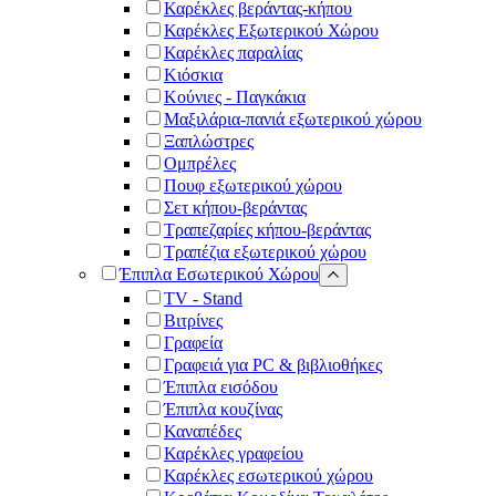
Καρέκλες βεράντας-κήπου
Καρέκλες Εξωτερικού Χώρου
Καρέκλες παραλίας
Κιόσκια
Κούνιες - Παγκάκια
Μαξιλάρια-πανιά εξωτερικού χώρου
Ξαπλώστρες
Ομπρέλες
Πουφ εξωτερικού χώρου
Σετ κήπου-βεράντας
Τραπεζαρίες κήπου-βεράντας
Τραπέζια εξωτερικού χώρου
Έπιπλα Εσωτερικού Χώρου
TV - Stand
Βιτρίνες
Γραφεία
Γραφειά για PC & βιβλιοθήκες
Έπιπλα εισόδου
Έπιπλα κουζίνας
Καναπέδες
Καρέκλες γραφείου
Καρέκλες εσωτερικού χώρου