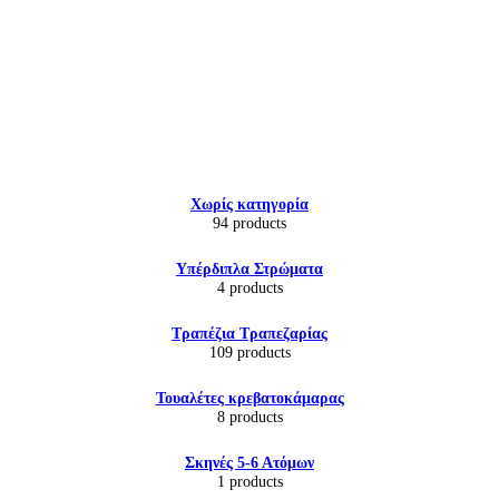
Εικόνα & Ήχος
Χωρίς κατηγορία
Hi-Fi
94 products
Ακουστικά
Δέκτες DVD Players
Υπέρδιπλα Στρώματα
Ηχεία
4 products
Κάμερες
Κεραίες
Τραπέζια Τραπεζαρίας
Ραδιόφωνα
109 products
Τηλεοράσεις
Τουαλέτες κρεβατοκάμαρας
8 products
Σκηνές 5-6 Ατόμων
1 products