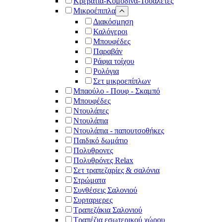
Κρεβάτια-Κομοδίνα-Τουαλέτες
Μικροέπιπλα
Διακόσμηση
Καλόγεροι
Μπουφέδες
Παραβάν
Ράφια τοίχου
Ρολόγια
Σετ μικροεπίπλων
Μπαούλο - Πουφ - Σκαμπό
Μπουφέδες
Ντουλάπες
Ντουλάπια
Ντουλάπια - παπουτσοθήκες
Παιδικό δωμάτιο
Πολυθρονες
Πολυθρόνες Relax
Σετ τραπεζαρίες & σαλόνια
Στρώματα
Συνθέσεις Σαλονιού
Συρταριερες
Τραπεζάκια Σαλονιού
Τραπέζια εσωτερικού χώρου