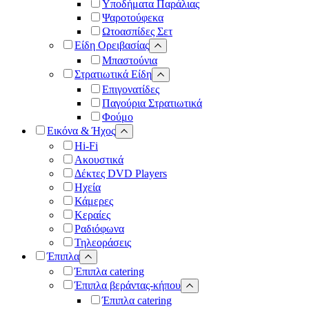
Υποδήματα Παράλιας
Ψαροτούφεκα
Ωτοασπίδες Σετ
Είδη Ορειβασίας
Μπαστούνια
Στρατιωτικά Είδη
Επιγονατίδες
Παγούρια Στρατιωτικά
Φούμο
Εικόνα & Ήχος
Hi-Fi
Ακουστικά
Δέκτες DVD Players
Ηχεία
Κάμερες
Κεραίες
Ραδιόφωνα
Τηλεοράσεις
Έπιπλα
Έπιπλα catering
Έπιπλα βεράντας-κήπου
Έπιπλα catering