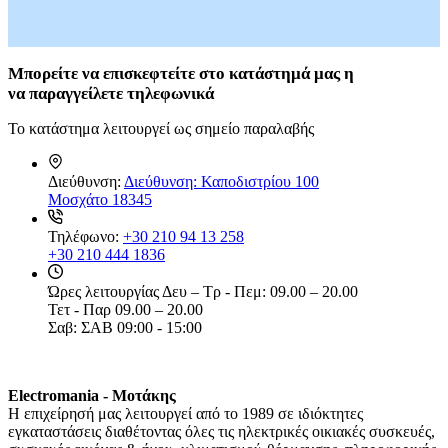
Καθίσματα Αιώρας
Κανάτες
Κιόσκια Κήπου
Κούνιες Παιδικές
Μπορείτε
να επισκεφτείτε στο κατάστημά μας η
Κούπες
να
παραγγείλετε τηλεφωνικά
Μαξιλάρι Στρώματος Ύπνου
Μαξιλάρι Υπνόσακου
Το κατάστημα λειτουργεί ως σημείο παραλαβής
Μαξιλάρια Αιώρας
Μπουκάλια
Παγοκυστες
Διεύθυνση:
Διεύθυνση: Καποδιστρίου 100
Σακίδια Πλάτης
Μοσχάτο 18345
Σάκοι Αδιάβροχοι
Σκηνές 2-3 Ατόμων
Τηλέφωνο:
+30 210 94 13 258
Σκηνές 3-4 Ατόμων
+30 210 444 1836
Σκηνές 4-5 Ατόμων
Σκηνές 5-6 Ατόμων
Ώρες λειτουργίας
Δευ – Τρ - Πεμ: 09.00 – 20.00
Σκηνές 6-7 Ατόμων
Τετ - Παρ 09.00 – 20.00
Σκηνές Pop up
Σαβ: ΣΑΒ 09:00 - 15:00
Σκηνές wc
Σκηνές Αυτόματες
Σκηνές Παράλιας
Σκίαστρα Παραλλαγής
Electromania - Μοτάκης
Στηρίγματα Βάσης Αιώρας
H επιχείρησή μας λειτουργεί από το 1989 σε ιδιόκτητες
Στρωματά Ύπνου Φουσκωτά
εγκαταστάσεις διαθέτοντας όλες τις ηλεκτρικές οικιακές συσκευές,
Ταξιδιωτικά Σακίδια