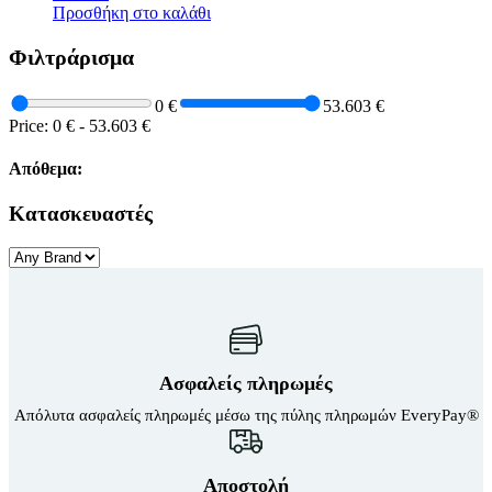
Προσθήκη στο καλάθι
Κουνουπιέρες
Κουρτίνες Μπαμπού
Κυάλια
Φιλτράρισμα
Μαχαίρια
Μπλέντερ & Μίξερ
0 €
53.603 €
Ορθοστάτες
Price:
0 €
-
53.603 €
Πάσσαλοι
Πολυεργαλεία
Απόθεμα:
Πυξίδα-Τάβλι-Σημαία
Σετ Φαγητού
Σφεντόνες
Κατασκευαστές
Σφυρί
Σχοινί
Τάπες
Ηλεκτρολογικός Εξοπλισμός
Φακοί
Αναλώσιμα Ηλεκτρολογικού Υλικού
Φανάρια
Ανιχνευτές Κίνησης
Ψησταριές
Μπαταρίες
Αξεσουάρ Ομπρέλας
Πολύπριζα
Βάσεις Ομπρελών
Ασφαλείς πληρωμές
Βάση Ποθρ.Ιστού Ομπρέλας
Κρεμάστρα Ιστού Ομπρέλας
Απόλυτα ασφαλείς πληρωμές μέσω της πύλης πληρωμών EveryPay®
Μεταλλικοί Ιστοί
Τραπέζι Ομπρέλας
Είδη Θαλάσσης
Αποστολή
Kayak