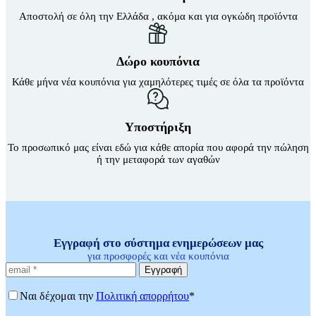
Sup Σανίδες
Αποστολή σε όλη την Ελλάδα , ακόμα και για ογκώδη προϊόντα
Αντλία Για Μπάλες
Αξεσουάρ Για Kayak
Βάζα δαπέδου
Αξεσουάρ Για Sup
Γλάστρες
Απόχες
Δώρο κουπόνια
Βιτρίνες
Βάρκες Φουσκωτές
Κάθε μήνα νέα κουπόνια για χαμηλότερες τιμές σε όλα τα προϊόντα
Κουπιά
Μπαλάκια
Πισίνες Φουσκωτές
Ρακέτες
Υποστήριξη
Σανίδες Θαλάσσης
Το προσωπικό μας είναι εδώ για κάθε απορία που αφορά την πώληση
Στρωματά Φουσκωτά
ή την μεταφορά των αγαθών
Ψάθες
Είδη Θέρμανσης
Εξαρτήματα Για Ξυλόσομπες
Είδη Κάμπινγκ
Αιώρες
Βάση Αιώρας
Δάπεδα Σκηνών
Εγγραφή στο σύστημα ενημερώσεων μας
Δοχεία Βενζίνης
για προσφορές και νέα κουπόνια
Δοχεία Νερού
Εγγραφή
Εσωτ.Επένδυση Υπνόσακου
Ηλιακά Δοχεία
Ναι δέχομαι την
Πολιτική απορρήτου
*
Θέρμος
Θέρμος Φαγητού