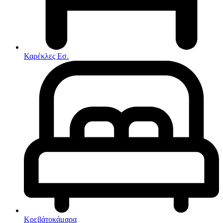
Στρώματα
Συνθέσεις Σαλονιού
Συρταριερες
Τραπεζάκια Σαλονιού
Τραπέζια εσωτερικού χώρου
Φοιτητικά Πακέτα
Εσωτερικού Χώρου
Καρέκλες Εσ.
Φωτιστικά
Μικροέπιπλα
Χαλιά
Ρολόγια
Κρεβάτοκάμαρα