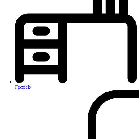
Κλιματισμός-Θέρμανση
Κλιματιστικά
Ηλεκτρικά Καλοριφέρ
Καλοριφέρ Λαδιού
θερμοπομποί-Convectors
Ηλεκτρικά Καλοριφέρ
Εντομοαπωθητικα
Ηλεκτρικές κουβέρτες
Γραφεία
Ανεμιστήρες
Αφυγραντήρες-Ιονιστές
Ηλεκτρικές κουβέρτες
θερμοπομποί-Convectors
Καλοριφέρ Λαδιού
Σόμπες υγραερίου