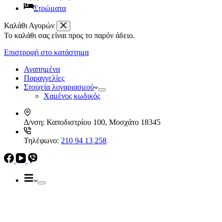
Στρώματα
Καλάθι Αγορών
Το καλάθι σας είναι προς το παρόν άδειο.
Απορροφητήρες
Ελεύθεροι
Επιστροφή στο κατάστημα
Καμινάδες
Ηλεκρικά – Ηλεκτρονικά
Πτυσσόμενοι
Αγαπημένα
Συρόμενοι
Παραγγελίες
Απορροφητήρες
Στοιχεία λογαριασμού
Ελεύθεροι
Χαμένος κωδικός
Καμινάδες
Πτυσσόμενοι
Δ/νση:
Καποδιστρίου 100, Μοσχάτο 18345
Συρόμενοι
Εντ. συσκευές
Τηλέφωνο:
210 94 13 258
Εντ. ηλεκτρικοί φούρνοι
Εντ. πλυντήρια πιάτων
Εστίες
Domino, Εντ. συσκευές
Εστίες
Αερίου
Αερίου
Επαγωγικές
Κεραμικές