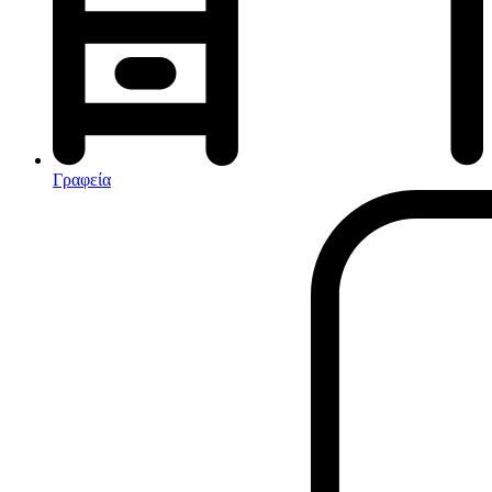
Αφυγραντήρες-Ιονιστές
Ηλεκτρικές κουβέρτες
θερμοπομποί-Convectors
Καλοριφέρ Λαδιού
Σόμπες υγραερίου
Γραφεία
Είδη παραλίας και camping
Αξεσουάρ Ειδών Έξοχης
Ανταλλακτικά Μπανέλας
Αντλίες
Εντατήρες
Εντομοαπωθητικα
Θήκες Πλαστικ.Αεροστεγής
Κουνουπιέρες
Κουρτίνες Μπαμπού
Κυάλια
Μαχαίρια
Μπλέντερ & Μίξερ
Ορθοστάτες
Πάσσαλοι