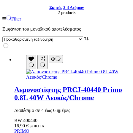
Σκηνές 2-3 Ατόμων
2 products
Filter
Εμφάνιση του μοναδικού αποτελέσματος
Λεμονoστίφτης PRCJ-40440 Primo
0.8L 40W Λευκός/Chrome
Είδη παραλίας και camping
Αξεσουάρ Ειδών Έξοχης
Ανταλλακτικά Μπανέλας
Διαθέσιμο σε 4 έως 6 ημέρες
Αντλίες
BW-400440
Εντατήρες
16,90
€
Εντομοαπωθητικα
με Φ.Π.Α
PRIMO
Θήκες Πλαστικ.Αεροστεγής