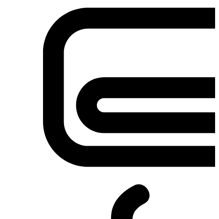
Σετ κουζίνες-φούρνοι
Φουρνάκια-Κουζινάκια
Φούρνοι Μικροκυμάτων