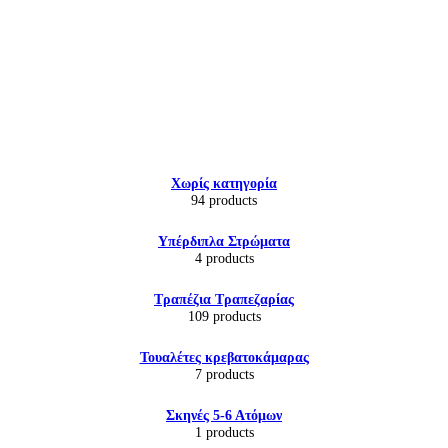
Εικόνα & Ήχος
Χωρίς κατηγορία
Hi-Fi
94 products
Ακουστικά
Δέκτες DVD Players
Υπέρδιπλα Στρώματα
Ηχεία
4 products
Κάμερες
Κεραίες
Τραπέζια Τραπεζαρίας
Ραδιόφωνα
109 products
Τηλεοράσεις
Τουαλέτες κρεβατοκάμαρας
7 products
Σκηνές 5-6 Ατόμων
1 products