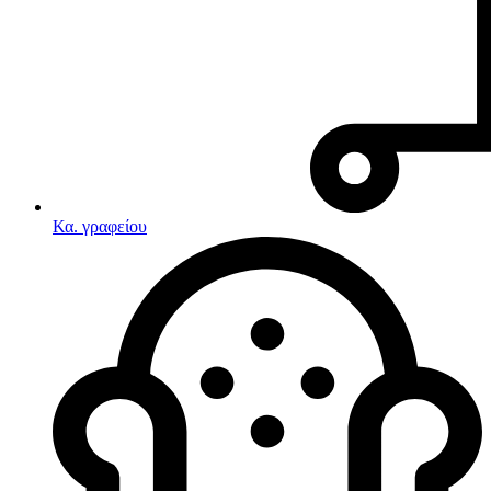
Κα. γραφείου
Λευκές συσκευές
Κουζίνες
Ηλεκτρικές κουζίνες
Σετ κουζίνες-φούρνοι
Φουρνάκια-Κουζινάκια
Κουζινομηχανές
Ηλεκτρικές κουζίνες
Κουζίνες αερίου