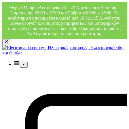
Θερινό Ωράριο Λειτουργίας (3 – 22 Αυγούστου): Δευτέρα –
Παρασκευή: 09:00 – 17:00 και Σάββατο: 09:00 – 15:00. Το
κατάστημα θα παραμείνει κλειστό από 10 έως 15 Αυγούστου.
Λόγω θερινού κλεισίματος προμηθευτών και μεταφορικών
εταιρειών, οι παραγγελίες επίπλων θα εξυπηρετούνται από τις
24 Αυγούστου με σειρά προτεραιότητας.
Μετάβαση
στο
περιεχόμενο