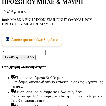
ΠΡΟΣΩΠΟΥ ΜΠΛΕ & ΜΑΥΡΗ
19,40
€
με Φ.Π.Α
fortis ΜΑΣΚΑ ΕΝΗΛΙΚΩΝ ΣΙΛΙΚΟΝΗΣ ΟΛΟΚΛΗΡΟΥ
ΠΡΟΣΩΠΟΥ ΜΠΛΕ & ΜΑΥΡΗ
Διαθέσιμο σε 4 έως 6 ημέρες
Εικόνα & Ήχος
Hi-Fi
Ακουστικά
fortis
Δέκτες DVD Players
ΜΑΣΚΑ
Προσθήκη στο καλάθι
Ηχεία
ΕΝΗΛΙΚΩΝ
Κάμερες
ΣΙΛΙΚΟΝΗΣ
Επεξήγηση διαθεσιμότητας :
Κεραίες
ΟΛΟΚΛΗΡΟΥ
Ραδιόφωνα
ΠΡΟΣΩΠΟΥ
Τηλεοράσεις
ΜΠΛΕ
Tι σημαίνει Άμεσα διαθέσιμο :
&
Διαθέσιμο, αποστολή από το κατάστημα σε έως 3 εργάσιμες
ΜΑΥΡΗ
ημέρες.
ποσότητα
Tι σημαίνει "Διαθέσιμο σε 1 έως 3" ημέρες:
Δεν είναι άμεσα διαθέσιμο, αποστολή από το κατάστημα σε
έως 3 εργάσιμες ημέρες