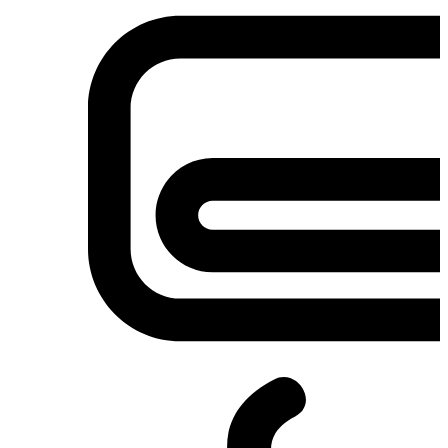
Σετ κουζίνες-φούρνοι
Φουρνάκια-Κουζινάκια
Φούρνοι Μικροκυμάτων