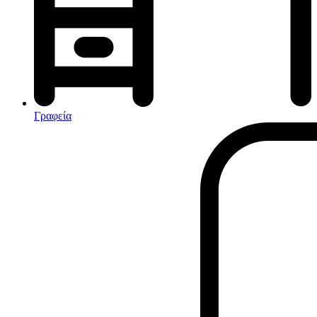
Αφυγραντήρες-Ιονιστές
Ηλεκτρικές κουβέρτες
θερμοπομποί-Convectors
Καλοριφέρ Λαδιού
Σόμπες υγραερίου
Γραφεία
Είδη παραλίας και camping
Αξεσουάρ Ειδών Έξοχης
Ανταλλακτικά Μπανέλας
Αντλίες
Εντατήρες
Εντομοαπωθητικα
Θήκες Πλαστικ.Αεροστεγής
Κουνουπιέρες
Κουρτίνες Μπαμπού
Κυάλια
Μαχαίρια
Μπλέντερ & Μίξερ
Ορθοστάτες
Πάσσαλοι