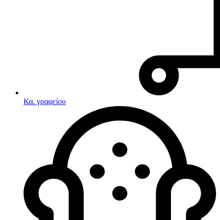
Κα. γραφείου
Λευκές συσκευές
Κουζίνες
Ηλεκτρικές κουζίνες
Σετ κουζίνες-φούρνοι
Φουρνάκια-Κουζινάκια
Κουζινομηχανές
Ηλεκτρικές κουζίνες
Κουζίνες αερίου