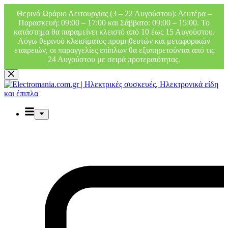
Θερινό Ωράριο Λειτουργίας (3 – 22 Αυγούστου): Δευτέρα –
Παρασκευή: 09:00 – 17:00 και Σάββατο: 09:00 – 15:00. Το
κατάστημα θα παραμείνει κλειστό από 10 έως 15 Αυγούστου.
Λόγω θερινού κλεισίματος προμηθευτών και μεταφορικών
εταιρειών, οι παραγγελίες επίπλων θα εξυπηρετούνται από τις
24 Αυγούστου με σειρά προτεραιότητας.
Μετάβαση
στο
περιεχόμενο