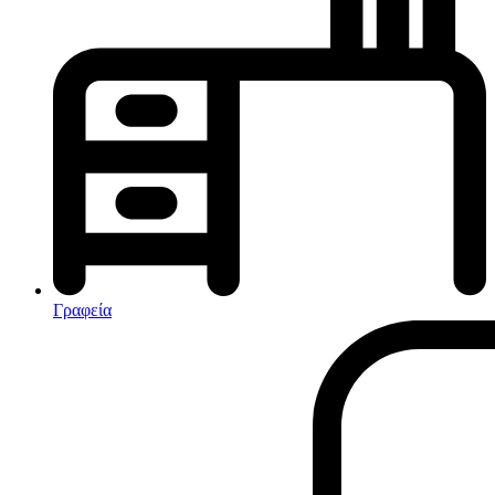
Κλιματισμός-Θέρμανση
Κλιματιστικά
Ηλεκτρικά Καλοριφέρ
Καλοριφέρ Λαδιού
θερμοπομποί-Convectors
Ηλεκτρικά Καλοριφέρ
Εντομοαπωθητικα
Ηλεκτρικές κουβέρτες
Γραφεία
Ανεμιστήρες
Αφυγραντήρες-Ιονιστές
Ηλεκτρικές κουβέρτες
θερμοπομποί-Convectors
Καλοριφέρ Λαδιού
Σόμπες υγραερίου