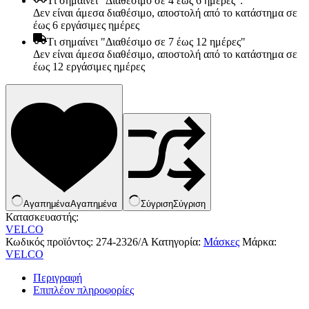
Tι σημαίνει "Διαθέσιμο σε 4 έως 6 ημέρες":
Δεν είναι άμεσα διαθέσιμο, αποστολή από το κατάστημα σε
έως 6 εργάσιμες ημέρες
Tι σημαίνει "Διαθέσιμο σε 7 έως 12 ημέρες"
Δεν είναι άμεσα διαθέσιμο, αποστολή από το κατάστημα σε
έως 12 εργάσιμες ημέρες
Αγαπημένα
Αγαπημένα
Σύγριση
Σύγριση
Κατασκευαστής:
VELCO
Είδη παραλίας και camping
Κωδικός προϊόντος:
274-2326/Α
Κατηγορία:
Μάσκες
Μάρκα:
Αξεσουάρ Ειδών Έξοχης
VELCO
Ανταλλακτικά Μπανέλας
Αντλίες
Περιγραφή
Εντατήρες
Επιπλέον πληροφορίες
Εντομοαπωθητικα
Θήκες Πλαστικ.Αεροστεγής