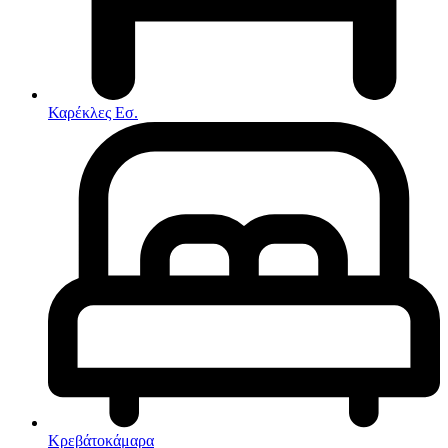
Στρώματα
Συνθέσεις Σαλονιού
Συρταριερες
Τραπεζάκια Σαλονιού
Τραπέζια εσωτερικού χώρου
Φοιτητικά Πακέτα
Εσωτερικού Χώρου
Καρέκλες Εσ.
Φωτιστικά
Μικροέπιπλα
Χαλιά
Ρολόγια
Κρεβάτοκάμαρα