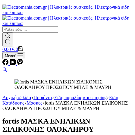
Εστίες
Αερίου
Αερίου
Επαγωγικές
Κεραμικές
Σετ κουζίνες-φούρνοι
Φουρνάκια-Κουζινάκια
Φούρνοι Μικροκυμάτων
No
Καλάθι
0,00
€
0
results
Αγορών
Μενού
🔍
Αρχική σελίδα
Προϊόντα
Είδη παραλίας και camping
Είδη
Κατάδυσης
Μάσκες
fortis ΜΑΣΚΑ ΕΝΗΛΙΚΩΝ ΣΙΛΙΚΟΝΗΣ
ΟΛΟΚΛΗΡΟΥ ΠΡΟΣΩΠΟΥ ΜΠΛΕ & ΜΑΥΡΗ
fortis ΜΑΣΚΑ ΕΝΗΛΙΚΩΝ
ΣΙΛΙΚΟΝΗΣ ΟΛΟΚΛΗΡΟΥ