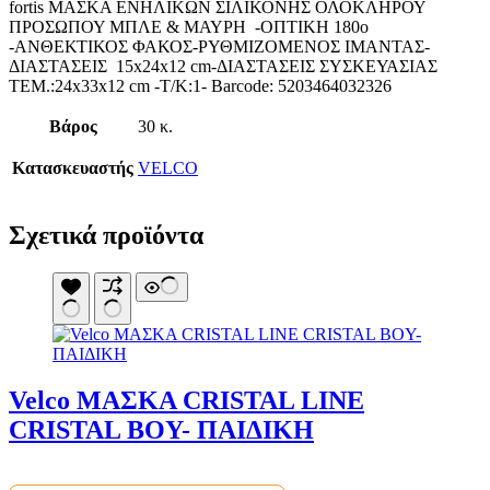
fortis ΜΑΣΚΑ ΕΝΗΛΙΚΩΝ ΣΙΛΙΚΟΝΗΣ ΟΛΟΚΛΗΡΟΥ
Κουνουπιέρες
ΠΡΟΣΩΠΟΥ ΜΠΛΕ & ΜΑΥΡΗ -ΟΠΤΙΚΗ 180ο
Κουρτίνες Μπαμπού
-ΑΝΘΕΚΤΙΚΟΣ ΦΑΚΟΣ-ΡΥΘΜΙΖΟΜΕΝΟΣ ΙΜΑΝΤΑΣ-
Κυάλια
ΔΙΑΣΤΑΣΕΙΣ 15x24x12 cm-ΔΙΑΣΤΑΣΕΙΣ ΣΥΣΚΕΥΑΣΙΑΣ
Μαχαίρια
ΤΕΜ.:24x33x12 cm -Τ/Κ:1- Barcode: 5203464032326
Μπλέντερ & Μίξερ
Ορθοστάτες
Βάρος
30 κ.
Πάσσαλοι
Πολυεργαλεία
Κατασκευαστής
VELCO
Πυξίδα-Τάβλι-Σημαία
Σετ Φαγητού
Σφεντόνες
Σφυρί
Σχετικά προϊόντα
Σχοινί
Τάπες
Ηλεκτρολογικός Εξοπλισμός
Φακοί
Αναλώσιμα Ηλεκτρολογικού Υλικού
Φανάρια
Ανιχνευτές Κίνησης
Ψησταριές
Μπαταρίες
Αξεσουάρ Ομπρέλας
Πολύπριζα
Βάσεις Ομπρελών
Βάση Ποθρ.Ιστού Ομπρέλας
Velco ΜΑΣΚΑ CRISTAL LINE
Κρεμάστρα Ιστού Ομπρέλας
CRISTAL BOY- ΠΑΙΔΙΚΗ
Μεταλλικοί Ιστοί
Τραπέζι Ομπρέλας
Είδη Θαλάσσης
Kayak