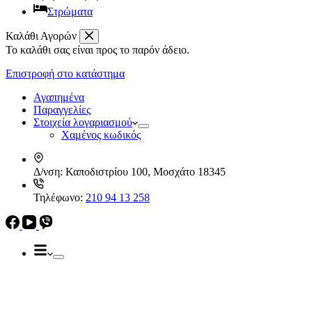
Στρώματα
Καλάθι Αγορών
Το καλάθι σας είναι προς το παρόν άδειο.
Απορροφητήρες
Ελεύθεροι
Επιστροφή στο κατάστημα
Καμινάδες
Ηλεκρικά – Ηλεκτρονικά
Πτυσσόμενοι
Αγαπημένα
Συρόμενοι
Παραγγελίες
Απορροφητήρες
Στοιχεία λογαριασμού
Ελεύθεροι
Χαμένος κωδικός
Καμινάδες
Πτυσσόμενοι
Δ/νση:
Καποδιστρίου 100, Μοσχάτο 18345
Συρόμενοι
Εντ. συσκευές
Τηλέφωνο:
210 94 13 258
Εντ. ηλεκτρικοί φούρνοι
Εντ. πλυντήρια πιάτων
Εστίες
Domino, Εντ. συσκευές
Εστίες
Αερίου
Αερίου
Επαγωγικές
Κεραμικές