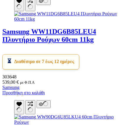
Samsung WW11DG6B85LEU4
Πλυντήριο Ρούχων 60cm 11kg
Διαθέσιμο σε 7 έως 12 ημέρες
303648
539,00
€
με Φ.Π.Α
Samsung
Προσθήκη στο καλάθι