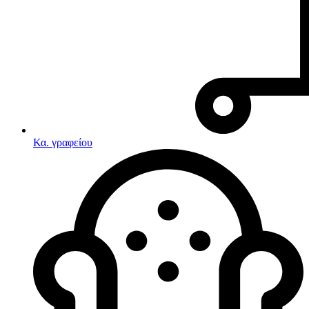
Κα. γραφείου
Λευκές συσκευές
Κουζίνες
Ηλεκτρικές κουζίνες
Σετ κουζίνες-φούρνοι
Φουρνάκια-Κουζινάκια
Κουζινομηχανές
Ηλεκτρικές κουζίνες
Κουζίνες αερίου