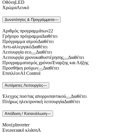
ΟθόνηLED
Κουνουπιέρες
ΧρώμαΛευκό
Κουρτίνες Μπαμπού
Κυάλια
Μαχαίρια
Δυνατότητες & Προγράμματα
—
Μπλέντερ & Μίξερ
Ορθοστάτες
Αριθμός προγραμμάτων22
Πάσσαλοι
Γρήγορο πρόγραμμαΔιαθέτει
Πολυεργαλεία
Πρόγραμμα ατμούΔιαθέτει
Πυξίδα-Τάβλι-Σημαία
Αντι-αλλεργικόΔιαθέτει
Σετ Φαγητού
Λειτουργία eco
Διαθέτει
Σφεντόνες
Λειτουργία χρονοκαθυστέρησης
Διαθέτει
Σφυρί
Προγραμματισμός χρόνουΈναρξης και Λήξης
Σχοινί
Προσθήκη ρούχων
Διαθέτει
Τάπες
ΕπιπλέονAI Control
Ηλεκτρολογικός Εξοπλισμός
Φακοί
Αναλώσιμα Ηλεκτρολογικού Υλικού
Φανάρια
Ανιχνευτές Κίνησης
Αυτόματες Λειτουργίες
—
Ψησταριές
Μπαταρίες
Αξεσουάρ Ομπρέλας
Πολύπριζα
Έλεγχος ποσ/τας απορρυπαντικού
Διαθέτει
Βάσεις Ομπρελών
Πλήρως ηλεκτρονική λειτουργίαΔιαθέτει
Βάση Ποθρ.Ιστού Ομπρέλας
Κρεμάστρα Ιστού Ομπρέλας
Απόδοση / Κατανάλωση
—
Μεταλλικοί Ιστοί
Τραπέζι Ομπρέλας
ΜοτέρInverter
Είδη Θαλάσσης
Ενεργειακή κλάσηA
Kayak