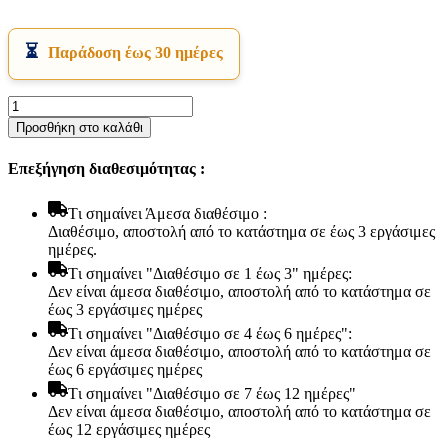
Παράδοση έως 30 ημέρες
Samsung
WW90T554DAW/S6
Προσθήκη στο καλάθι
Πλυντήριο
Ρούχων
Επεξήγηση διαθεσιμότητας :
ποσότητα
Εικόνα & Ήχος
Hi-Fi
Tι σημαίνει Άμεσα διαθέσιμο :
Ακουστικά
Διαθέσιμο, αποστολή από το κατάστημα σε έως 3 εργάσιμες
Δέκτες DVD Players
ημέρες.
Ηχεία
Κάμερες
Tι σημαίνει "Διαθέσιμο σε 1 έως 3" ημέρες:
Κεραίες
Δεν είναι άμεσα διαθέσιμο, αποστολή από το κατάστημα σε
Ραδιόφωνα
έως 3 εργάσιμες ημέρες
Τηλεοράσεις
Tι σημαίνει "Διαθέσιμο σε 4 έως 6 ημέρες":
Δεν είναι άμεσα διαθέσιμο, αποστολή από το κατάστημα σε
έως 6 εργάσιμες ημέρες
Tι σημαίνει "Διαθέσιμο σε 7 έως 12 ημέρες"
Δεν είναι άμεσα διαθέσιμο, αποστολή από το κατάστημα σε
έως 12 εργάσιμες ημέρες