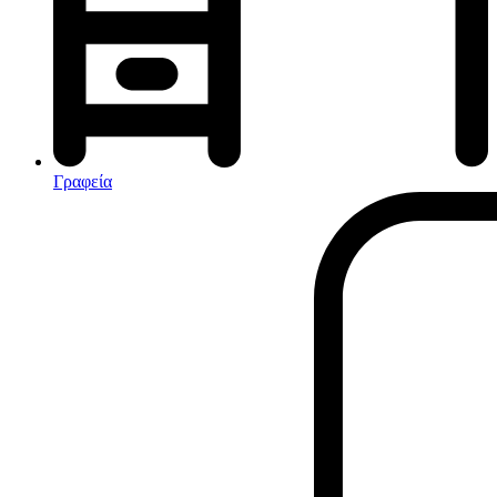
Αφυγραντήρες-Ιονιστές
Ηλεκτρικές κουβέρτες
θερμοπομποί-Convectors
Καλοριφέρ Λαδιού
Σόμπες υγραερίου
Γραφεία
Είδη παραλίας και camping
Αξεσουάρ Ειδών Έξοχης
Ανταλλακτικά Μπανέλας
Αντλίες
Εντατήρες
Εντομοαπωθητικα
Θήκες Πλαστικ.Αεροστεγής
Κουνουπιέρες
Κουρτίνες Μπαμπού
Κυάλια
Μαχαίρια
Μπλέντερ & Μίξερ
Ορθοστάτες
Πάσσαλοι