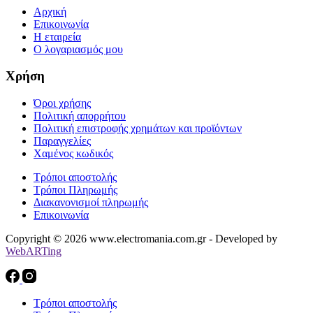
Αρχική
Επικοινωνία
Η εταιρεία
Ο λογαριασμός μου
Χρήση
Όροι χρήσης
Πολιτική απορρήτου
Πολιτική επιστροφής χρημάτων και προϊόντων
Παραγγελίες
Χαμένος κωδικός
Τρόποι αποστολής
Τρόποι Πληρωμής
Διακανονισμοί πληρωμής
Επικοινωνία
Copyright © 2026 www.electromania.com.gr - Developed by
WebARTing
Τρόποι αποστολής