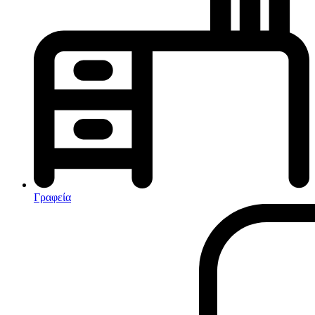
Κλιματισμός-Θέρμανση
Κλιματιστικά
Ηλεκτρικά Καλοριφέρ
Καλοριφέρ Λαδιού
θερμοπομποί-Convectors
Ηλεκτρικά Καλοριφέρ
Εντομοαπωθητικα
Ηλεκτρικές κουβέρτες
Γραφεία
Ανεμιστήρες
Αφυγραντήρες-Ιονιστές
Ηλεκτρικές κουβέρτες
θερμοπομποί-Convectors
Καλοριφέρ Λαδιού
Σόμπες υγραερίου