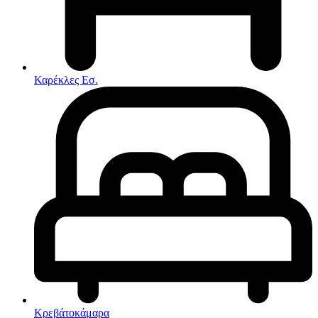
Στρώματα
Συνθέσεις Σαλονιού
Συρταριερες
Τραπεζάκια Σαλονιού
Τραπέζια εσωτερικού χώρου
Φοιτητικά Πακέτα
Εσωτερικού Χώρου
Καρέκλες Εσ.
Φωτιστικά
Μικροέπιπλα
Χαλιά
Ρολόγια
Κρεβάτοκάμαρα