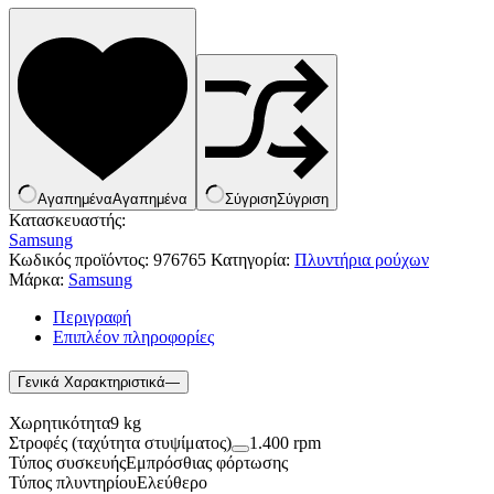
Αγαπημένα
Αγαπημένα
Σύγριση
Σύγριση
Κατασκευαστής:
Samsung
Κωδικός προϊόντος:
976765
Κατηγορία:
Πλυντήρια ρούχων
Μάρκα:
Samsung
Περιγραφή
Επιπλέον πληροφορίες
Είδη παραλίας και camping
Γενικά Xαρακτηριστικά
—
Αξεσουάρ Ειδών Έξοχης
Ανταλλακτικά Μπανέλας
Χωρητικότητα9 kg
Αντλίες
Στροφές (ταχύτητα στυψίματος)
1.400 rpm
Εντατήρες
Τύπος συσκευήςΕμπρόσθιας φόρτωσης
Εντομοαπωθητικα
Τύπος πλυντηρίουΕλεύθερο
Θήκες Πλαστικ.Αεροστεγής