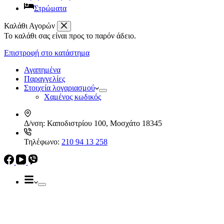
Στρώματα
Καλάθι Αγορών
Το καλάθι σας είναι προς το παρόν άδειο.
Απορροφητήρες
Ελεύθεροι
Επιστροφή στο κατάστημα
Καμινάδες
Ηλεκρικά – Ηλεκτρονικά
Πτυσσόμενοι
Αγαπημένα
Συρόμενοι
Παραγγελίες
Απορροφητήρες
Στοιχεία λογαριασμού
Ελεύθεροι
Χαμένος κωδικός
Καμινάδες
Πτυσσόμενοι
Δ/νση:
Καποδιστρίου 100, Μοσχάτο 18345
Συρόμενοι
Εντ. συσκευές
Τηλέφωνο:
210 94 13 258
Εντ. ηλεκτρικοί φούρνοι
Εντ. πλυντήρια πιάτων
Εστίες
Domino, Εντ. συσκευές
Εστίες
Αερίου
Αερίου
Επαγωγικές
Κεραμικές