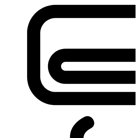
Σετ κουζίνες-φούρνοι
Φουρνάκια-Κουζινάκια
Φούρνοι Μικροκυμάτων