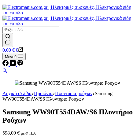
Εστίες
Αερίου
Αερίου
Επαγωγικές
Κεραμικές
Σετ κουζίνες-φούρνοι
Φουρνάκια-Κουζινάκια
Φούρνοι Μικροκυμάτων
No
Καλάθι
0,00
€
0
results
Αγορών
Μενού
🔍
Αρχική σελίδα
Προϊόντα
Πλυντήρια ρούχων
Samsung
WW90T554DAW/S6 Πλυντήριο Ρούχων
Samsung WW90T554DAW/S6 Πλυντήριο
Ρούχων
598,00
€
με Φ.Π.Α