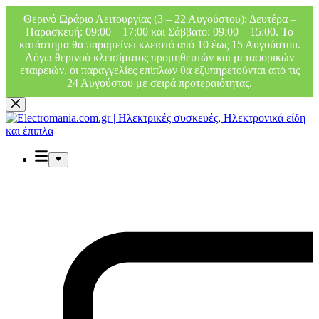
Θερινό Ωράριο Λειτουργίας (3 – 22 Αυγούστου): Δευτέρα –
Παρασκευή: 09:00 – 17:00 και Σάββατο: 09:00 – 15:00. Το
κατάστημα θα παραμείνει κλειστό από 10 έως 15 Αυγούστου.
Λόγω θερινού κλεισίματος προμηθευτών και μεταφορικών
εταιρειών, οι παραγγελίες επίπλων θα εξυπηρετούνται από τις
24 Αυγούστου με σειρά προτεραιότητας.
Μετάβαση
στο
περιεχόμενο